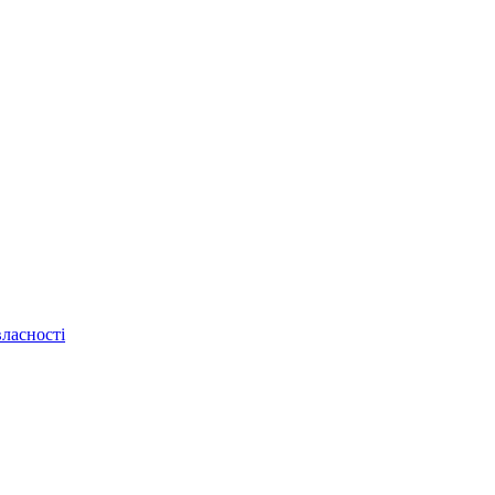
ласності