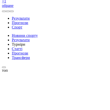
+
1
обране
Результати
Прогнози
Спорт
Новини спорту
Результати
Турніри
Статті
Прогнози
Трансфери
топ