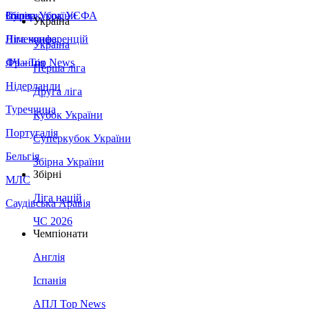
Збірна України
Італія
Суперкубок УЄФА
Україна
Німеччина
Ліга конференцій
Україна
Франція
ЛЧ - Top News
Перша ліга
Нідерланди
Друга ліга
Туреччина
Кубок України
Португалія
Суперкубок України
Бельгія
Збірна України
Збірні
МЛС
Ліга націй
Саудівська Аравія
ЧС 2026
Чемпіонати
Англія
Іспанія
АПЛ Top News