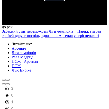
Play
Video
до речі
Забарний став переможцем Ліги чемпіонів – Париж виграв
трофей вдруге поспіль, здолавши Арсенал у серії пенальті
Читайте ще
:
Арсенал
Ліга чемпіонів
Реал Мадрид
ПСЖ - Арсенал
ПСЖ
Луїс Енріке
️👍
3
️🔥
0
️😄
1
0