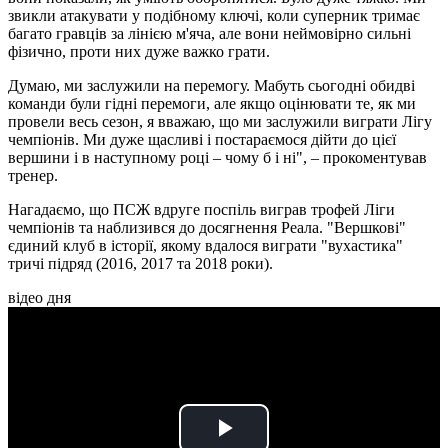
звикли атакувати у подібному ключі, коли суперник тримає
багато гравців за лінією м'яча, але вони неймовірно сильні
фізично, проти них дуже важко грати.
Думаю, ми заслужили на перемогу. Мабуть сьогодні обидві
команди були гідні перемоги, але якщо оцінювати те, як ми
провели весь сезон, я вважаю, що ми заслужили виграти Лігу
чемпіонів. Ми дуже щасливі і постараємося дійти до цієї
вершини і в наступному році – чому б і ні", – прокоментував
тренер.
Нагадаємо, що ПСЖ вдруге поспіль виграв трофей Ліги
чемпіонів та наблизився до досягнення Реала. "Вершкові"
єдиний клуб в історії, якому вдалося виграти "вухастика"
тричі підряд (2016, 2017 та 2018 роки).
відео дня