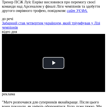
Тренер ПСЖ Луїс Енріке висловився про перемогу своєї
команди над Арсеналом у фіналі Ліги чемпіонів та здобуття
другого омріяного трофею, повідомляє
сайт УЄФА.
до речі
Забарний став четвертим українцем, який тріумфував у Лізі
чемпіонів
відео дня
Play
Video
реклама
"Матч розпочався для суперників якнайкраще. Після цього
вони показали, як уміють оборонятися. Було дуже тяжко. Ми