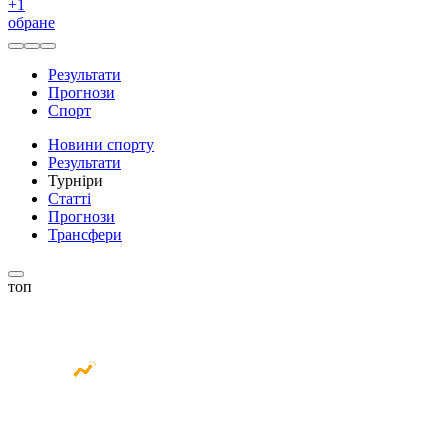
+
1
обране
Результати
Прогнози
Спорт
Новини спорту
Результати
Турніри
Статті
Прогнози
Трансфери
топ