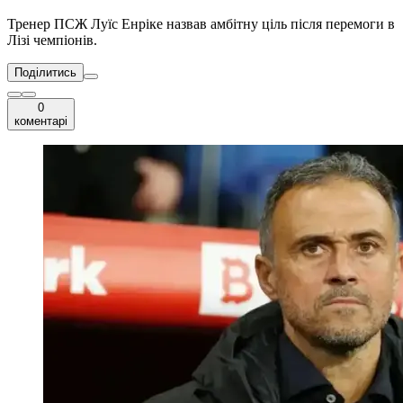
Тренер ПСЖ Луїс Енріке назвав амбітну ціль після перемоги в
Лізі чемпіонів.
Поділитись
0
коментарі