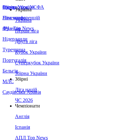
Збірна України
Італія
Суперкубок УЄФА
Україна
Німеччина
Ліга конференцій
Україна
Франція
ЛЧ - Top News
Перша ліга
Нідерланди
Друга ліга
Туреччина
Кубок України
Португалія
Суперкубок України
Бельгія
Збірна України
Збірні
МЛС
Ліга націй
Саудівська Аравія
ЧС 2026
Чемпіонати
Англія
Іспанія
АПЛ Top News