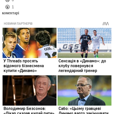
️😢
️🤬
1
коментарі