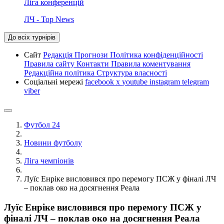
Ліга конференцій
ЛЧ - Top News
До всіх турнірів
Сайт
Редакція
Прогнози
Політика конфіденційності
Правила сайту
Контакти
Правила коментування
Редакційна політика
Структура власності
Соціальні мережі
facebook
x
youtube
instagram
telegram
viber
Футбол 24
Новини футболу
Ліга чемпіонів
Луїс Енріке висловився про перемогу ПСЖ у фіналі ЛЧ
– поклав око на досягнення Реала
Луїс Енріке висловився про перемогу ПСЖ у
фіналі ЛЧ – поклав око на досягнення Реала