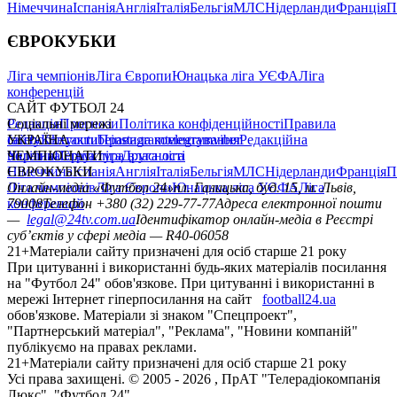
Німеччина
Іспанія
Англія
Італія
Бельгія
МЛС
Нідерланди
Франція
П
ЄВРОКУБКИ
Ліга чемпіонів
Ліга Європи
Юнацька ліга УЄФА
Ліга
конференцій
САЙТ ФУТБОЛ 24
Редакція
Соціальні мережі
Прогнози
Політика конфіденційності
Правила
сайту
facebook
УКРАЇНА
Контакти
x
youtube
Правила коментування
instagram
telegram
viber
Редакційна
політика
Україна
ЧЕМПІОНАТИ
Перша ліга
Структура власності
Друга ліга
Німеччина
ЄВРОКУБКИ
Іспанія
Англія
Італія
Бельгія
МЛС
Нідерланди
Франція
П
Ліга чемпіонів
Онлайн-медіа «Футбол 24»
Ліга Європи
Юнацька ліга УЄФА
пл. Галицька, буд. 15, м. Львів,
Ліга
конференцій
79008
Телефон +380 (32) 229-77-77
Адреса електронної пошти
—
legal@24tv.com.ua
Ідентифікатор онлайн-медіа в Реєстрі
суб’єктів у сфері медіа — R40-06058
21+
Матеріали сайту призначені для осіб старше 21 року
При цитуванні і використанні будь-яких матеріалів посилання
на "Футбол 24" обов'язкове. При цитуванні і використанні в
мережі Інтернет гіперпосилання на сайт
football24.ua
обов'язкове. Матеріали зі знаком "Спецпроект",
"Партнерський матеріал", "Реклама", "Новини компаній"
публікуємо на правах реклами.
21+
Матеріали сайту призначені для осіб старше 21 року
Усi права захищенi. © 2005 -
2026
, ПрАТ "Телерадіокомпанія
Люкс". "Футбол 24".