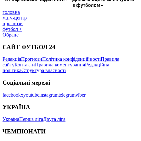
головна
матч-центр
прогнози
футбол +
Обране
САЙТ ФУТБОЛ 24
Редакція
Прогнози
Політика конфіденційності
Правила
сайту
Контакти
Правила коментування
Редакційна
політика
Структура власності
Соціальні мережі
facebook
x
youtube
instagram
telegram
viber
УКРАЇНА
Україна
Перша ліга
Друга ліга
ЧЕМПІОНАТИ