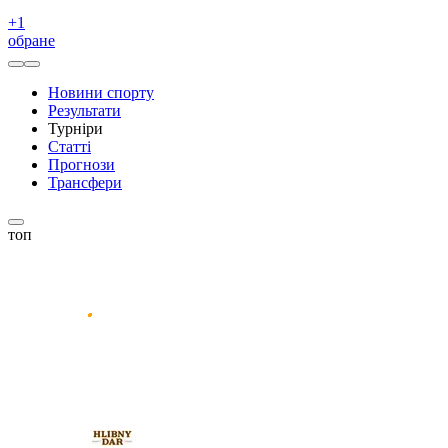
+
1
обране
Новини спорту
Результати
Турніри
Статті
Прогнози
Трансфери
топ