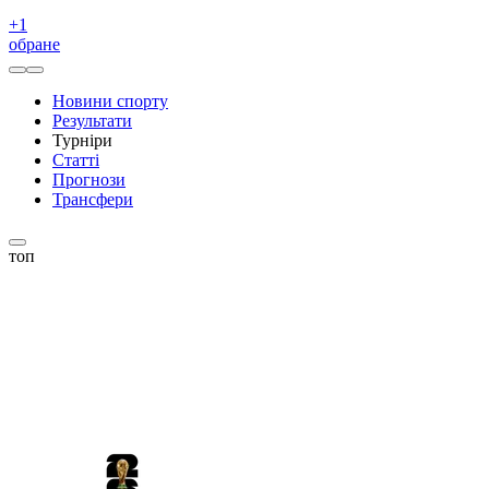
+
1
обране
Новини спорту
Результати
Турніри
Статті
Прогнози
Трансфери
топ