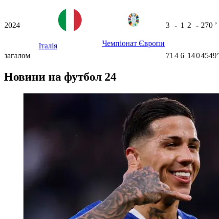
2024
3
-
1
2
-
270
ʼ
Чемпіонат Європи
Італія
загалом
71
4
6
14
0
4549ʼ
Новини на футбол 24