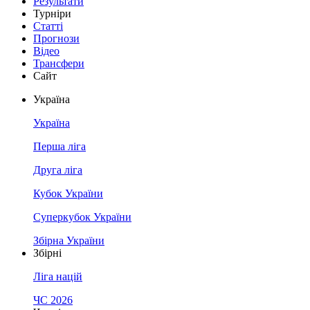
Результати
Турніри
Статті
Прогнози
Відео
Трансфери
Сайт
Україна
Україна
Перша ліга
Друга ліга
Кубок України
Суперкубок України
Збірна України
Збірні
Ліга націй
ЧС 2026