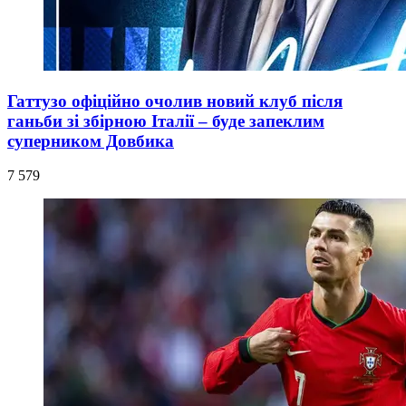
Гаттузо офіційно очолив новий клуб після
ганьби зі збірною Італії – буде запеклим
суперником Довбика
7 579