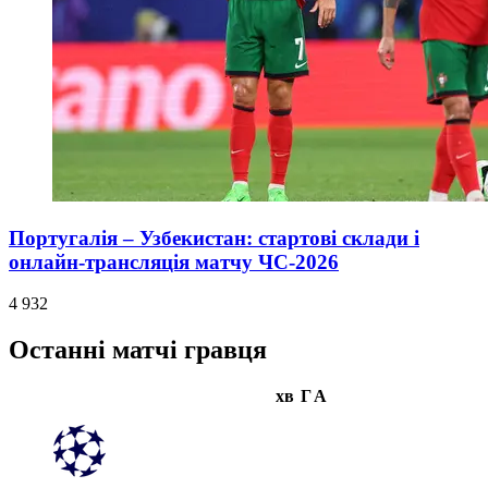
Португалія – Узбекистан: стартові склади і
онлайн-трансляція матчу ЧС-2026
4 932
Останні матчі гравця
хв
Г
А