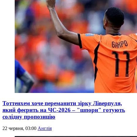
Тоттенхем хоче переманити зірку Ліверпуля,
який феєрить на ЧС-2026 – "шпори" готують
солідну пропозицію
22 червня, 03:00
Англія