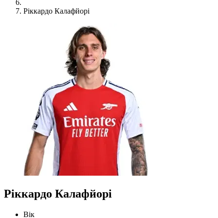
Ріккардо Калафйорі
Ріккардо Калафйорі
Вік