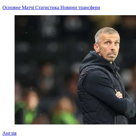
Основне
Матчі
Статистика
Новини
трансфери
Англія