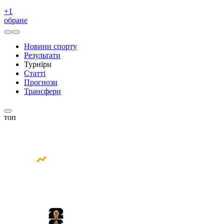
+
1
обране
Новини спорту
Результати
Турніри
Статті
Прогнози
Трансфери
топ