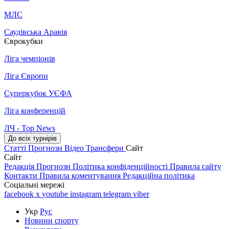
МЛС
Саудівська Аравія
Єврокубки
Ліга чемпіонів
Ліга Європи
Суперкубок УЄФА
Ліга конференцій
ЛЧ - Top News
До всіх турнірів
Статті
Прогнози
Відео
Трансфери
Сайт
Сайт
Редакція
Прогнози
Політика конфіденційності
Правила сайту
Контакти
Правила коментування
Редакційна політика
Соціальні мережі
facebook
x
youtube
instagram
telegram
viber
Укр
Рус
Новини спорту