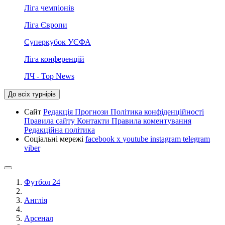
Ліга чемпіонів
Ліга Європи
Суперкубок УЄФА
Ліга конференцій
ЛЧ - Top News
До всіх турнірів
Сайт
Редакція
Прогнози
Політика конфіденційності
Правила сайту
Контакти
Правила коментування
Редакційна політика
Соціальні мережі
facebook
x
youtube
instagram
telegram
viber
Футбол 24
Англія
Арсенал