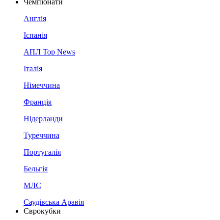
Чемпіонати
Англія
Іспанія
АПЛ Top News
Італія
Німеччина
Франція
Нідерланди
Туреччина
Португалія
Бельгія
МЛС
Саудівська Аравія
Єврокубки