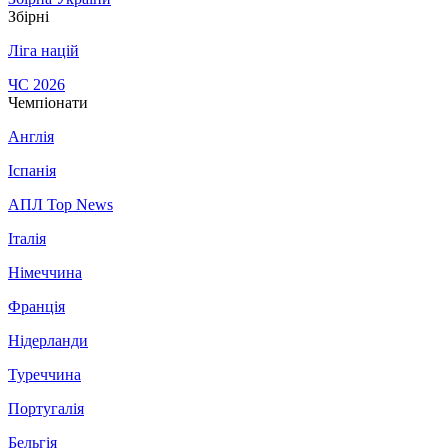
Збірні
Ліга націй
ЧС 2026
Чемпіонати
Англія
Іспанія
АПЛ Top News
Італія
Німеччина
Франція
Нідерланди
Туреччина
Португалія
Бельгія