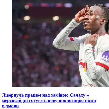
Ліверпуль працює над заміною Салаху –
мерсисайдці готують нову пропозицію після
відмови