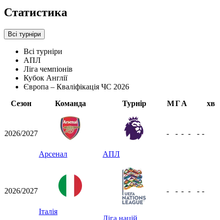
Статистика
Всі турніри
Всі турніри
АПЛ
Ліга чемпіонів
Кубок Англії
Європа – Кваліфікація ЧС 2026
Сезон
Команда
Турнір
М
Г
А
хв
2026/2027
-
-
-
-
-
-
Арсенал
АПЛ
2026/2027
-
-
-
-
-
-
Італія
Ліга націй