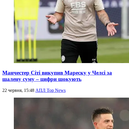
Манчестер Сіті викупив Мареску у Челсі за
шалену суму – цифри шокують
22 червня, 15:48
АПЛ Top News