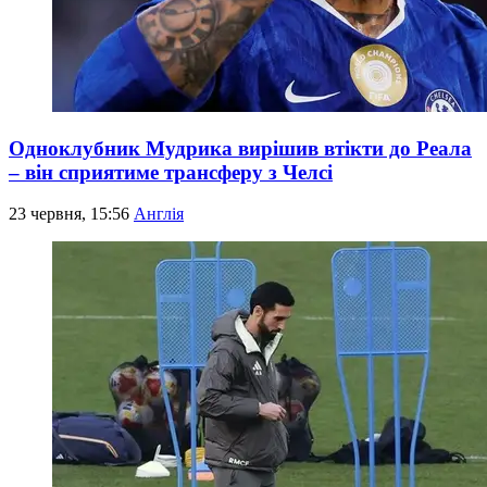
Одноклубник Мудрика вирішив втікти до Реала
– він сприятиме трансферу з Челсі
23 червня, 15:56
Англія