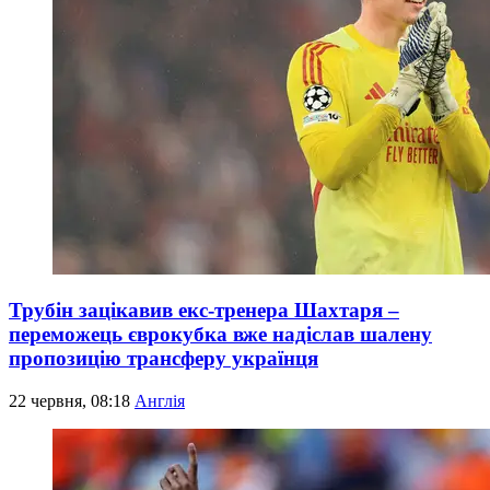
Трубін зацікавив екс-тренера Шахтаря –
переможець єврокубка вже надіслав шалену
пропозицію трансферу українця
22 червня, 08:18
Англія