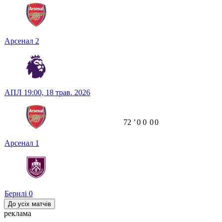
Арсенал
2
АПЛ
19:00,
18 трав. 2026
72
ʼ
0
0
0
0
Арсенал
1
Бернлі
0
До усіх матчів
реклама