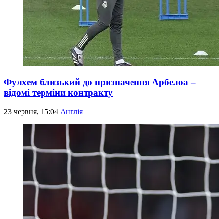
Фулхем близький до призначення Арбелоа –
відомі терміни контракту
23 червня, 15:04
Англія