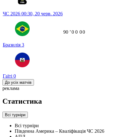
ЧС 2026
00:30,
20 черв. 2026
90
ʼ
0
0
0
0
Бразилія
3
Гаїті
0
До усіх матчів
реклама
Статистика
Всі турніри
Всі турніри
Південна Америка – Кваліфікація ЧС 2026
АПЛ