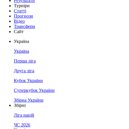
Результати
Турніри
Статті
Прогнози
Відео
Трансфери
Сайт
Україна
Україна
Перша ліга
Друга ліга
Кубок України
Суперкубок України
Збірна України
Збірні
Ліга націй
ЧС 2026