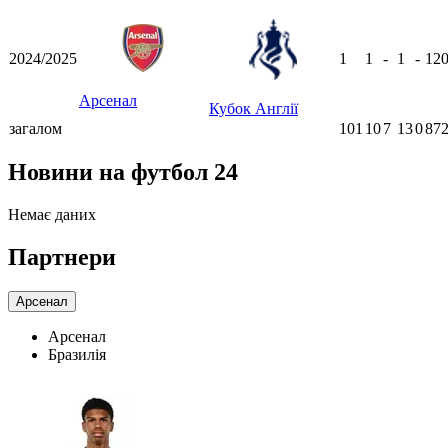
2024/2025
1
1
-
1
-
12
Арсенал
Кубок Англії
загалом
101
10
7
13
0
872
Новини на футбол 24
Немає даних
Партнери
Арсенал
Арсенал
Бразилія