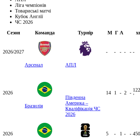
Ліга чемпіонів
Товариські матчі
Кубок Англії
ЧС 2026
Сезон
Команда
Турнір
М
Г
А
х
2026/2027
-
-
-
-
-
-
Арсенал
АПЛ
12
2026
14
1
-
2
-
ʼ
Південна
Америка –
Бразилія
Кваліфікація ЧС
2026
2026
5
-
1
-
-
45