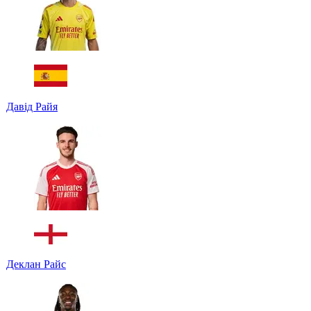
Давід Райя
Деклан Райс