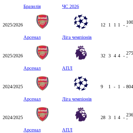
Бразилія
ЧС 2026
10
2025/2026
12
1
1
1
-
ʼ
Арсенал
Ліга чемпіонів
27
2025/2026
32
3
4
4
-
ʼ
Арсенал
АПЛ
2024/2025
9
1
-
1
-
80
Арсенал
Ліга чемпіонів
23
2024/2025
28
3
1
4
-
ʼ
Арсенал
АПЛ