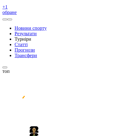
+
1
обране
Новини спорту
Результати
Турніри
Статті
Прогнози
Трансфери
топ