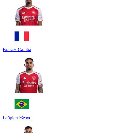
Вільям Саліба
Габріел Жезус