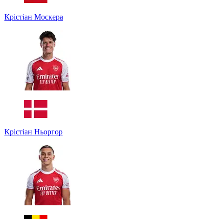
Крістіан Москера
Крістіан Ньоргор