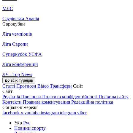
МЛС
Саудівська Аравія
Єврокубки
Ліга чемпіонів
Ліга Європи
Суперкубок УЄФА
Ліга конференцій
ЛЧ - Top News
До всіх турнірів
Статті
Прогнози
Відео
Трансфери
Сайт
Сайт
Редакція
Прогнози
Політика конфіденційності
Правила сайту
Контакти
Правила коментування
Редакційна політика
Соціальні мережі
facebook
x
youtube
instagram
telegram
viber
Укр
Рус
Новини спорту