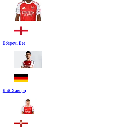
Еберечі Езе
Кай Хаверц