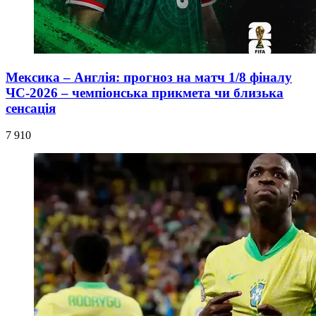
Мексика – Англія: прогноз на матч 1/8 фіналу
ЧС-2026 – чемпіонська прикмета чи близька
сенсація
7 910