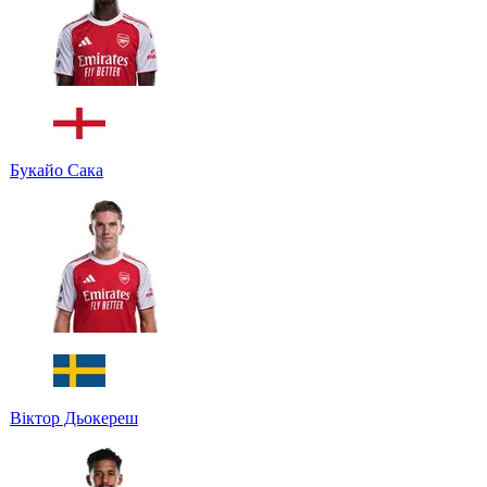
Букайо Сака
Віктор Дьокереш