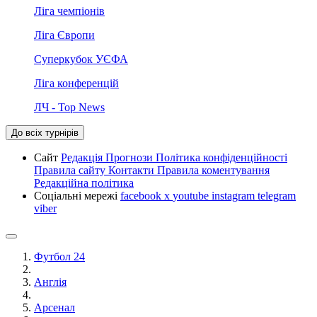
Ліга чемпіонів
Ліга Європи
Суперкубок УЄФА
Ліга конференцій
ЛЧ - Top News
До всіх турнірів
Сайт
Редакція
Прогнози
Політика конфіденційності
Правила сайту
Контакти
Правила коментування
Редакційна політика
Соціальні мережі
facebook
x
youtube
instagram
telegram
viber
Футбол 24
Англія
Арсенал