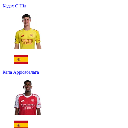
Кедах О'Ніл
Кепа Аррісабалага