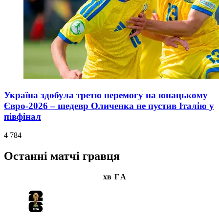
Україна здобула третю перемогу на юнацькому
Євро-2026 – шедевр Оличенка не пустив Італію у
півфінал
4 784
Останні матчі гравця
хв
Г
А