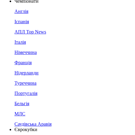
Чемпіонати
Англія
Іспанія
АПЛ Top News
Італія
Німеччина
Франція
Нідерланди
Туреччина
Португалія
Бельгія
МЛС
Саудівська Аравія
Єврокубки