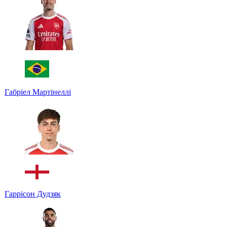
Габріел Мартінеллі
Гаррісон Дудзяк