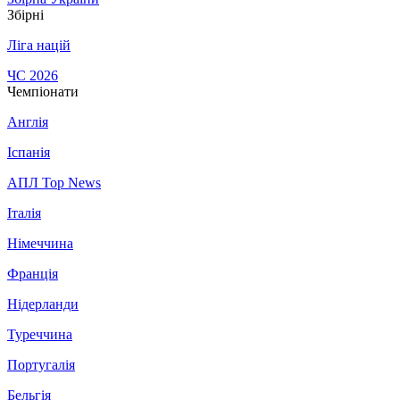
Збірні
Ліга націй
ЧС 2026
Чемпіонати
Англія
Іспанія
АПЛ Top News
Італія
Німеччина
Франція
Нідерланди
Туреччина
Португалія
Бельгія