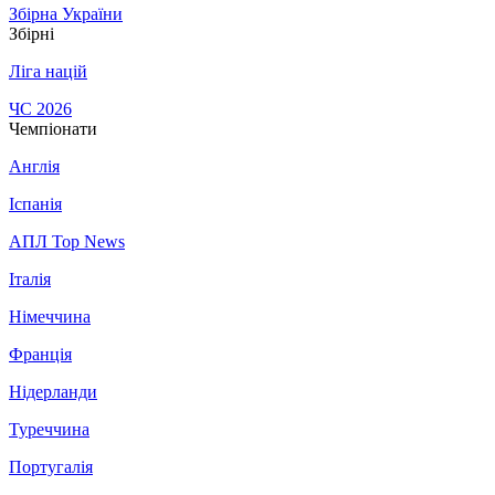
Збірна України
Збірні
Ліга націй
ЧС 2026
Чемпіонати
Англія
Іспанія
АПЛ Top News
Італія
Німеччина
Франція
Нідерланди
Туреччина
Португалія