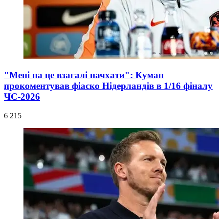
"Мені на це взагалі начхати": Куман
прокоментував фіаско Нідерландів в 1/16 фіналу
ЧС-2026
6 215