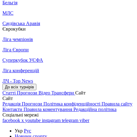
Бельгія
МЛС
Саудівська Аравія
Єврокубки
Ліга чемпіонів
Ліга Європи
Суперкубок УЄФА
Ліга конференцій
ЛЧ - Top News
До всіх турнірів
Статті
Прогнози
Відео
Трансфери
Сайт
Сайт
Редакція
Прогнози
Політика конфіденційності
Правила сайту
Контакти
Правила коментування
Редакційна політика
Соціальні мережі
facebook
x
youtube
instagram
telegram
viber
Укр
Рус
Новини спорту