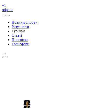
+
1
обране
Новини спорту
Результати
Турніри
Статті
Прогнози
Трансфери
топ