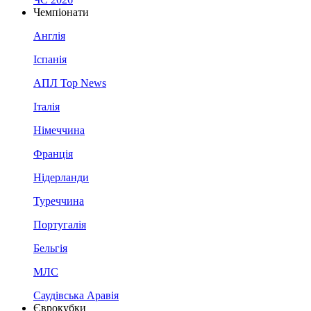
Чемпіонати
Англія
Іспанія
АПЛ Top News
Італія
Німеччина
Франція
Нідерланди
Туреччина
Португалія
Бельгія
МЛС
Саудівська Аравія
Єврокубки