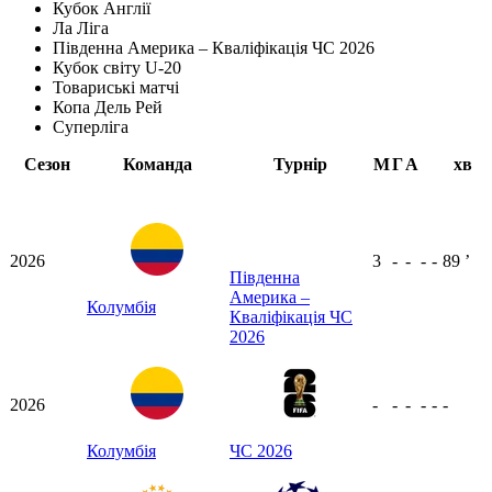
Кубок Англії
Ла Ліга
Південна Америка – Кваліфікація ЧС 2026
Кубок світу U-20
Товариські матчі
Копа Дель Рей
Суперліга
Сезон
Команда
Турнір
М
Г
А
хв
2026
3
-
-
-
-
89
ʼ
Південна
Америка –
Колумбія
Кваліфікація ЧС
2026
2026
-
-
-
-
-
-
Колумбія
ЧС 2026