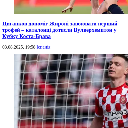
Циганков допоміг Жироні завоювати перший
трофей – каталонці дотисли Вулверхемптон у
Кубку Коста-Брава
03.08.2025, 19:58
Іспанія