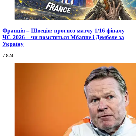
Франція – Швеція: прогноз матчу 1/16 фіналу
ЧС-2026 – чи помстяться Мбаппе і Дембеле за
Україну
7 824