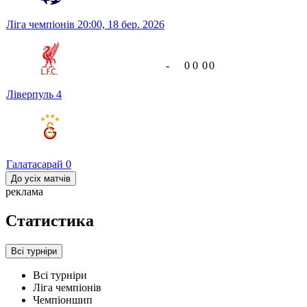
Ліга чемпіонів
20:00,
18 бер. 2026
-
0
0
0
0
Ліверпуль
4
Галатасарай
0
До усіх матчів
реклама
Статистика
Всі турніри
Всі турніри
Ліга чемпіонів
Чемпіоншип