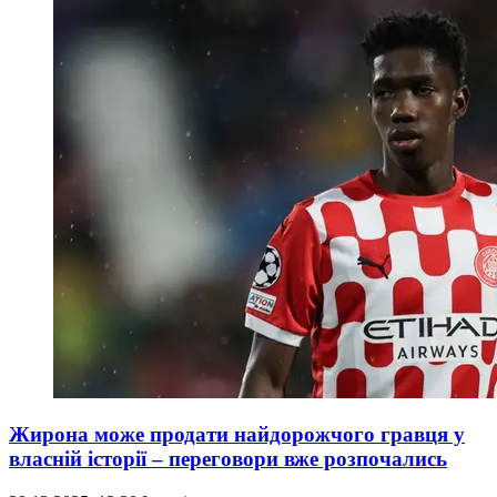
Жирона може продати найдорожчого гравця у
власній історії – переговори вже розпочались