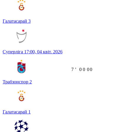
Галатасарай
3
Суперліга
17:00,
04 квіт. 2026
7
ʼ
0
0
0
0
Трабзонспор
2
Галатасарай
1