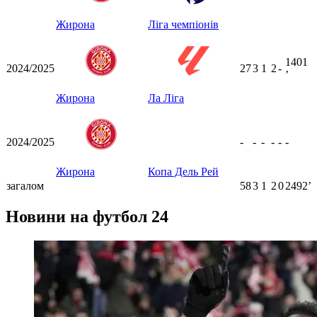
Жирона
Ліга чемпіонів
1401
2024/2025
27
3
1
2
-
ʼ
Жирона
Ла Ліга
2024/2025
-
-
-
-
-
-
Жирона
Копа Дель Рей
загалом
58
3
1
2
0
2492ʼ
Новини на футбол 24