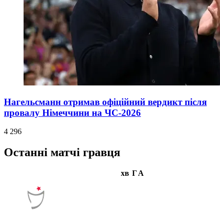
Нагельсманн отримав офіційний вердикт після
провалу Німеччини на ЧС-2026
4 296
Останні матчі гравця
хв
Г
А