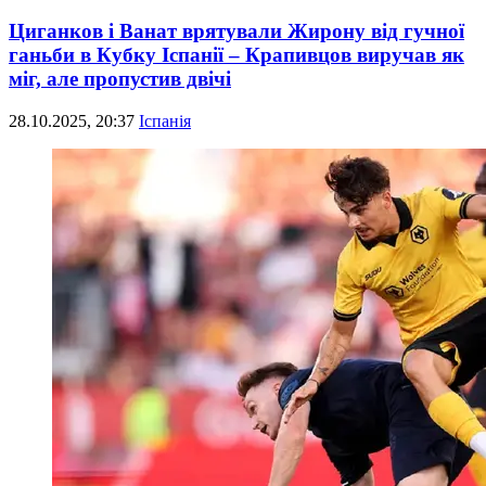
Циганков і Ванат врятували Жирону від гучної
ганьби в Кубку Іспанії – Крапивцов виручав як
міг, але пропустив двічі
28.10.2025, 20:37
Іспанія