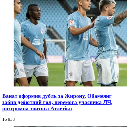
Ванат оформив дубль за Жирону, Обамеянг
забив дебютний гол, перемога учасника ЛЧ,
розгромна звитяга Атлетіко
16 938