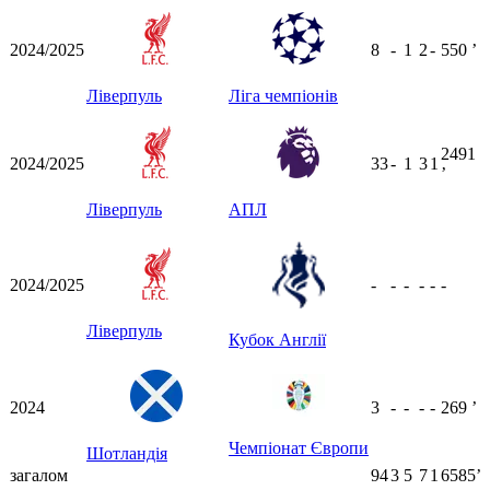
2024/2025
8
-
1
2
-
550
ʼ
Ліверпуль
Ліга чемпіонів
2491
2024/2025
33
-
1
3
1
ʼ
Ліверпуль
АПЛ
2024/2025
-
-
-
-
-
-
Ліверпуль
Кубок Англії
2024
3
-
-
-
-
269
ʼ
Чемпіонат Європи
Шотландія
загалом
94
3
5
7
1
6585ʼ