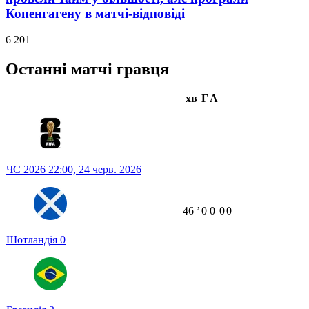
Копенгагену в матчі-відповіді
6 201
Останні матчі гравця
хв
Г
А
ЧС 2026
22:00,
24 черв. 2026
46
ʼ
0
0
0
0
Шотландія
0