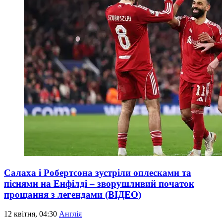
Салаха і Робертсона зустріли оплесками та
піснями на Енфілді – зворушливий початок
прощання з легендами (ВІДЕО)
12 квітня, 04:30
Англія