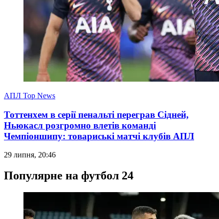
АПЛ Top News
Тоттенхем в серії пенальті переграв Сідней,
Ньюкасл розгромно влетів команді
Чемпіоншипу: товариські матчі клубів АПЛ
29 липня, 20:46
Популярне на футбол 24