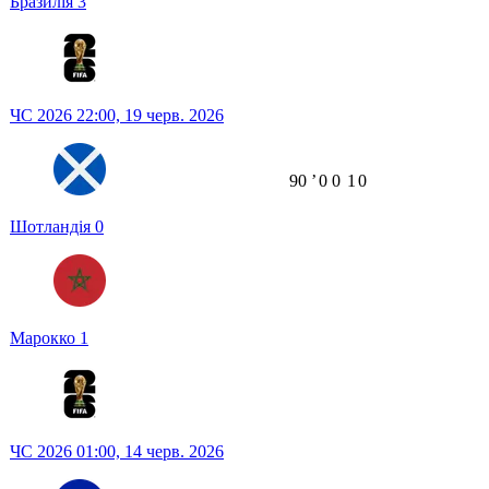
Бразилія
3
ЧС 2026
22:00,
19 черв. 2026
90
ʼ
0
0
1
0
Шотландія
0
Марокко
1
ЧС 2026
01:00,
14 черв. 2026