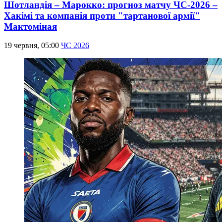
Шотландія – Марокко: прогноз матчу ЧС-2026 –
Хакімі та компанія проти "тартанової армії"
Мактоміная
19 червня, 05:00
ЧС 2026