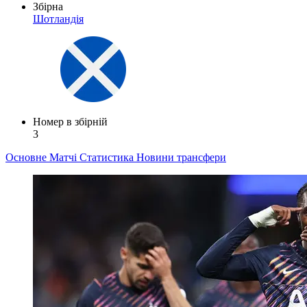
Збірна
Шотландія
Номер в збірній
3
Основне
Матчі
Статистика
Новини
трансфери