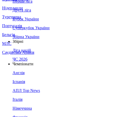
Перша ліга
Нідерланди
Друга ліга
Туреччина
Кубок України
Португалія
Суперкубок України
Бельгія
Збірна України
Збірні
МЛС
Ліга націй
Саудівська Аравія
ЧС 2026
Чемпіонати
Англія
Іспанія
АПЛ Top News
Італія
Німеччина