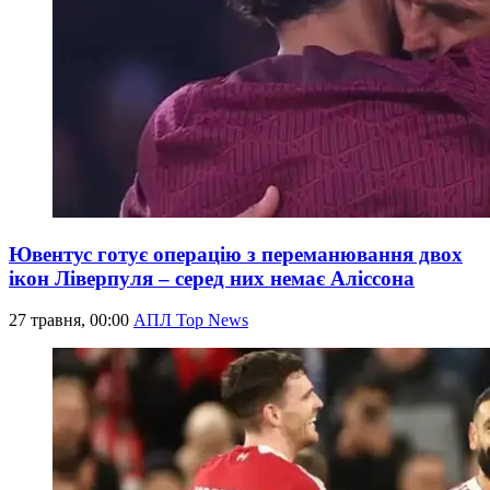
Ювентус готує операцію з переманювання двох
ікон Ліверпуля – серед них немає Аліссона
27 травня, 00:00
АПЛ Top News