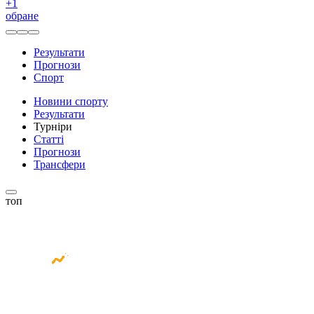
+
1
обране
Результати
Прогнози
Спорт
Новини спорту
Результати
Турніри
Статті
Прогнози
Трансфери
топ