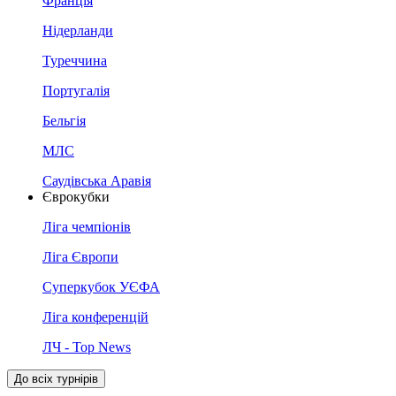
Франція
Нідерланди
Туреччина
Португалія
Бельгія
МЛС
Саудівська Аравія
Єврокубки
Ліга чемпіонів
Ліга Європи
Суперкубок УЄФА
Ліга конференцій
ЛЧ - Top News
До всіх турнірів