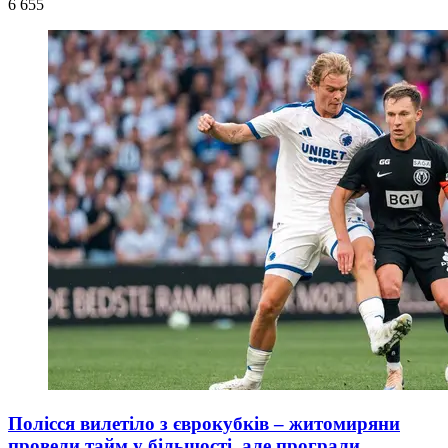
6 655
Полісся вилетіло з єврокубків – житомиряни
провели тайм у більшості, але програли