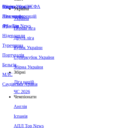
Збірна України
Італія
Суперкубок УЄФА
Україна
Німеччина
Ліга конференцій
Україна
Франція
ЛЧ - Top News
Перша ліга
Нідерланди
Друга ліга
Туреччина
Кубок України
Португалія
Суперкубок України
Бельгія
Збірна України
Збірні
МЛС
Ліга націй
Саудівська Аравія
ЧС 2026
Чемпіонати
Англія
Іспанія
АПЛ Top News