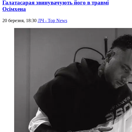
Галатасарая звинувачують його в травмі
Осімхена
20 березня, 18:30
ЛЧ - Top News