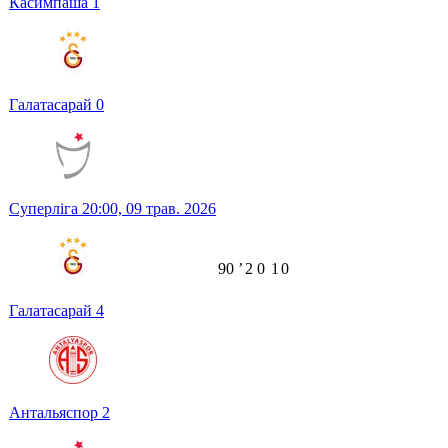
Касимпаша
1
Галатасарай
0
Суперліга
20:00,
09 трав. 2026
90
ʼ
2
0
1
0
Галатасарай
4
Антальяспор
2