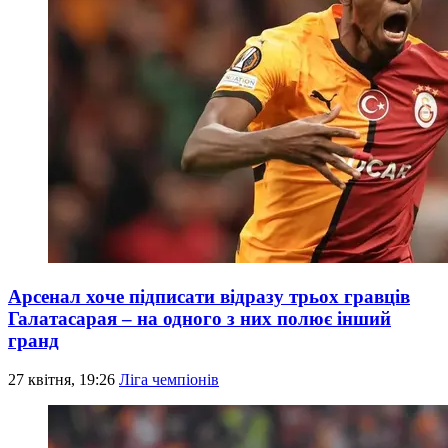
Арсенал хоче підписати відразу трьох гравців
Галатасарая – на одного з них полює інший
гранд
27 квітня, 19:26
Ліга чемпіонів