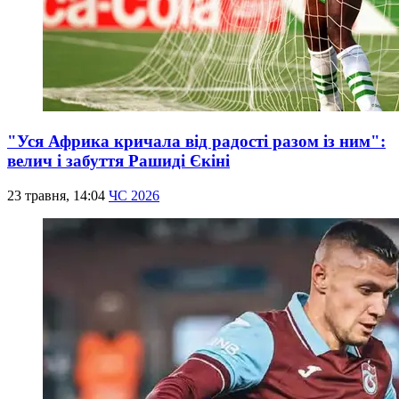
"Уся Африка кричала від радості разом із ним":
велич і забуття Рашиді Єкіні
23 травня, 14:04
ЧС 2026