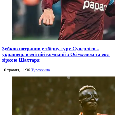
Зубков потрапив у збірну туру Суперліги –
українець в елітній компанії з Осімхеном та екс-
зіркою Шахтаря
10 травня, 11:36
Туреччина