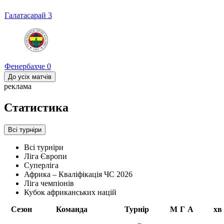
Галатасарай
3
Фенербахче
0
До усіх матчів
реклама
Статистика
Всі турніри
Всі турніри
Ліга Європи
Суперліга
Африка – Кваліфікація ЧС 2026
Ліга чемпіонів
Кубок африканських націй
Сезон
Команда
Турнір
М
Г
А
хв