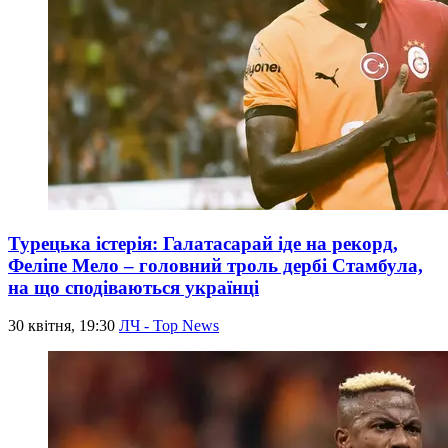
Турецька істерія: Галатасарай іде на рекорд,
Феліпе Мело – головний троль дербі Стамбула,
на що сподіваються українці
30 квітня, 19:30
ЛЧ - Top News