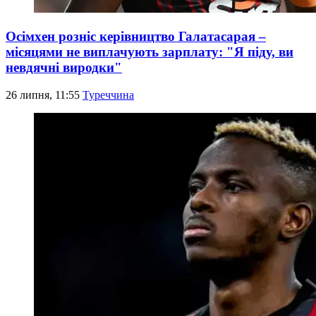
Осімхен розніс керівництво Галатасарая –
місяцями не виплачують зарплату: "Я піду, ви
невдячні виродки"
26 липня, 11:55
Туреччина