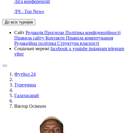
Ліга конференцій
ЛЧ - Top News
До всіх турнірів
Сайт
Редакція
Прогнози
Політика конфіденційності
Правила сайту
Контакти
Правила коментування
Редакційна політика
Структура власності
Соціальні мережі
facebook
x
youtube
instagram
telegram
viber
Футбол 24
Туреччина
Галатасарай
Віктор Осімхен