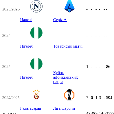
2025/2026
-
-
-
-
-
-
Наполі
Серія А
2025
-
-
-
-
-
-
Нігерія
Товариські матчі
2025
1
-
-
-
-
86
ʼ
Кубок
Нігерія
африканських
націй
2024/2025
7
6
1
3
-
594
Галатасарай
Ліга Європи
загалом
47
36
9
14
0
3777