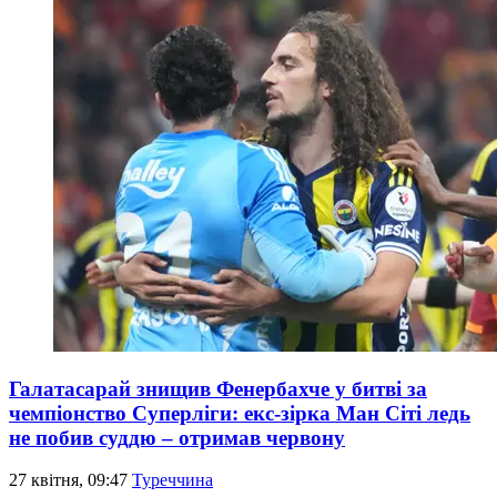
Галатасарай знищив Фенербахче у битві за
чемпіонство Суперліги: екс-зірка Ман Сіті ледь
не побив суддю – отримав червону
27 квітня, 09:47
Туреччина