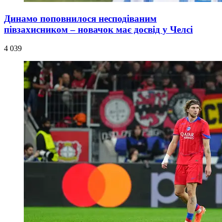
Динамо поповнилося несподіваним
півзахисником – новачок має досвід у Челсі
4 039