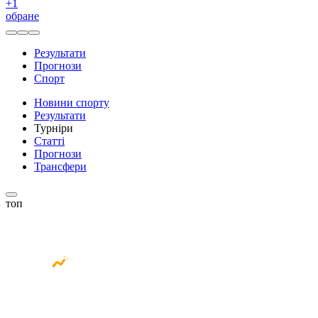
+
1
обране
Результати
Прогнози
Спорт
Новини спорту
Результати
Турніри
Статті
Прогнози
Трансфери
топ