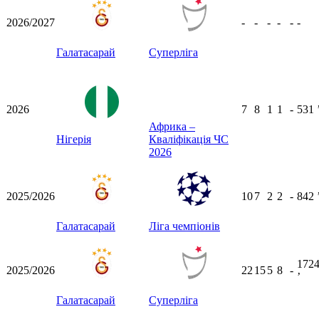
2026/2027
-
-
-
-
-
-
Галатасарай
Суперліга
2026
7
8
1
1
-
531
Африка –
Нігерія
Кваліфікація ЧС
2026
2025/2026
10
7
2
2
-
842
Галатасарай
Ліга чемпіонів
172
2025/2026
22
15
5
8
-
ʼ
Галатасарай
Суперліга