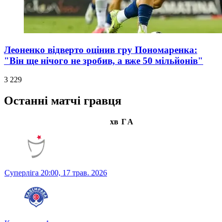
Леоненко відверто оцінив гру Пономаренка:
"Він ще нічого не зробив, а вже 50 мільйонів"
3 229
Останні матчі гравця
хв
Г
А
Суперліга
20:00,
17 трав. 2026