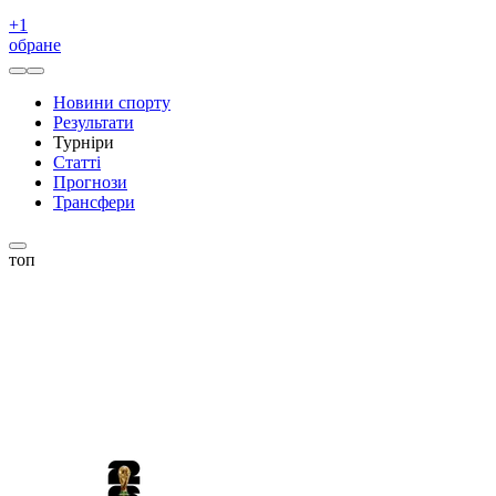
+
1
обране
Новини спорту
Результати
Турніри
Статті
Прогнози
Трансфери
топ