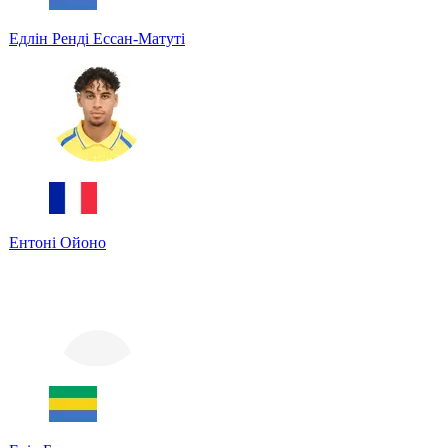
Едлін Ренді Ессан-Матуті
Ентоні Ойоно