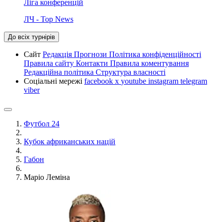
Ліга конференцій
ЛЧ - Top News
До всіх турнірів
Сайт
Редакція
Прогнози
Політика конфіденційності
Правила сайту
Контакти
Правила коментування
Редакційна політика
Структура власності
Соціальні мережі
facebook
x
youtube
instagram
telegram
viber
Футбол 24
Кубок африканських націй
Габон
Маріо Леміна