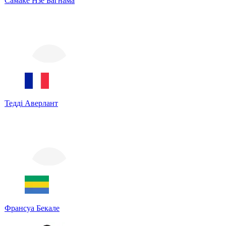
Самаке Нзе Багнама
Тедді Аверлант
Франсуа Бекале