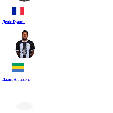
Деніс Буанга
Джим Аллевіна