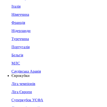
Італія
Німеччина
Франція
Нідерланди
Туреччина
Португалія
Бельгія
МЛС
Саудівська Аравія
Єврокубки
Ліга чемпіонів
Ліга Європи
Суперкубок УЄФА