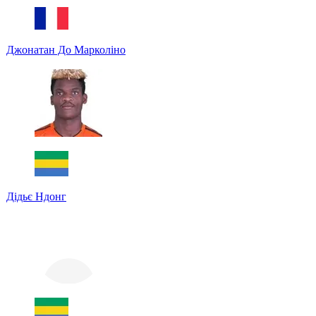
Джонатан До Марколіно
Дідьє Ндонг