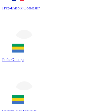
П'єр-Емерік Обамеянг
Ройс Опенда