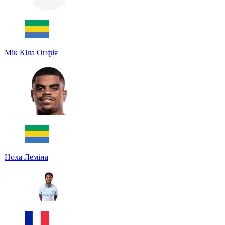
Мік Кіла Онфія
Ноха Леміна