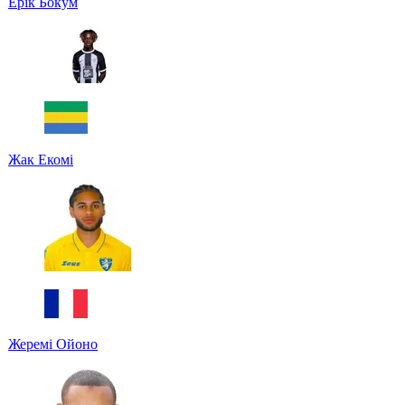
Ерік Бокум
Жак Екомі
Жеремі Ойоно