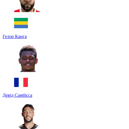
Гелор Канга
Девід Самбісса