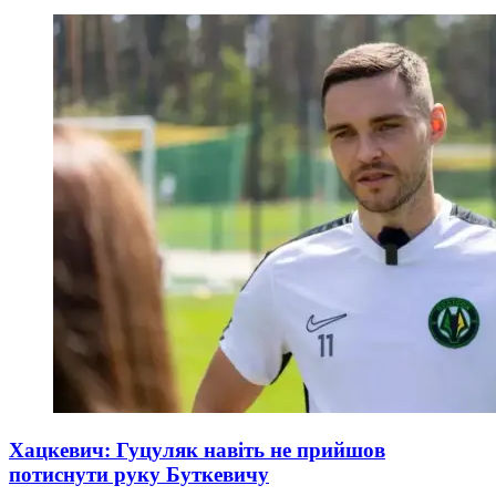
Хацкевич: Гуцуляк навіть не прийшов
потиснути руку Буткевичу