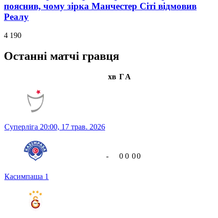
пояснив, чому зірка Манчестер Сіті відмовив
Реалу
4 190
Останні матчі гравця
хв
Г
А
Суперліга
20:00,
17 трав. 2026
-
0
0
0
0
Касимпаша
1