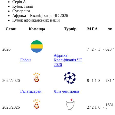
Серія А
Кубок Італії
Суперліга
Африка – Кваліфікація ЧС 2026
Кубок африканських націй
Сезон
Команда
Турнір
М
Г
А
хв
2026
7
2
-
3
-
623
ʼ
Африка –
Габон
Кваліфікація ЧС
2026
2025/2026
9
1
1
3
-
731
ʼ
Галатасарай
Ліга чемпіонів
1681
2025/2026
27
2
1
6
-
ʼ