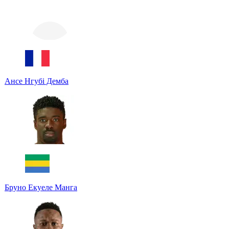
Ансе Нгубі Демба
Бруно Екуеле Манга