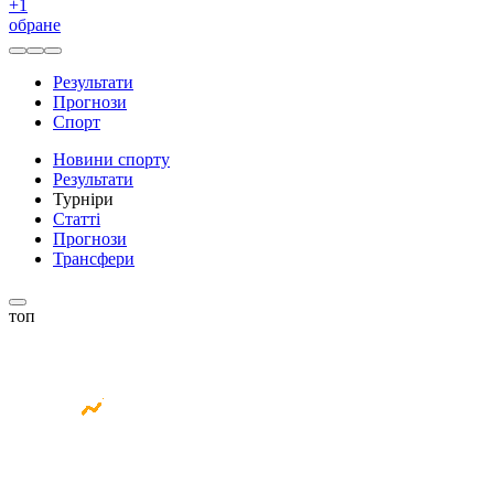
+
1
обране
Результати
Прогнози
Спорт
Новини спорту
Результати
Турніри
Статті
Прогнози
Трансфери
топ