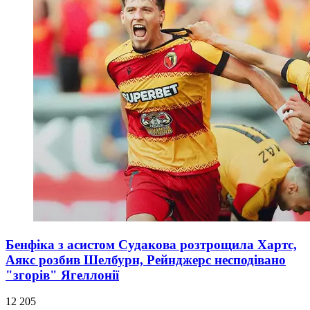
Бенфіка з асистом Судакова розтрощила Хартс,
Аякс розбив Шелбурн, Рейнджерс несподівано
"згорів" Ягеллонії
12 205