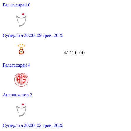
Галатасарай
0
Суперліга
20:00,
09 трав. 2026
44
ʼ
1
0
0
0
Галатасарай
4
Антальяспор
2
Суперліга
20:00,
02 трав. 2026