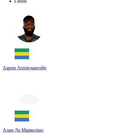
Габон
Аарон Аппіндангойе
Алан До Марколіно