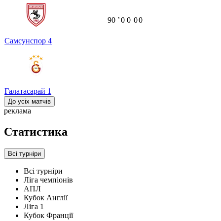
90
ʼ
0
0
0
0
Самсунспор
4
Галатасарай
1
До усіх матчів
реклама
Статистика
Всі турніри
Всі турніри
Ліга чемпіонів
АПЛ
Кубок Англії
Ліга 1
Кубок Франції