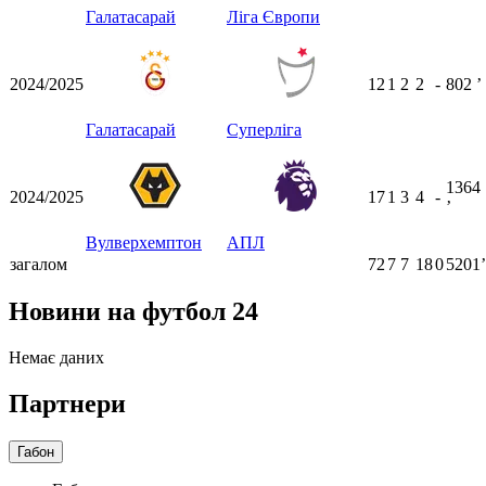
Галатасарай
Ліга Європи
2024/2025
12
1
2
2
-
802
ʼ
Галатасарай
Суперліга
1364
2024/2025
17
1
3
4
-
ʼ
Вулверхемптон
АПЛ
загалом
72
7
7
18
0
5201ʼ
Новини на футбол 24
Немає даних
Партнери
Габон