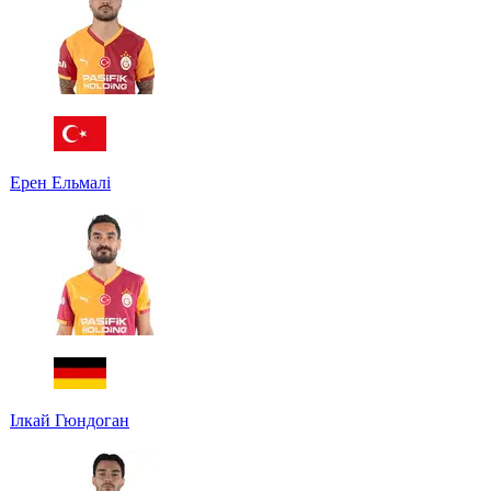
Ерен Ельмалі
Ілкай Гюндоган