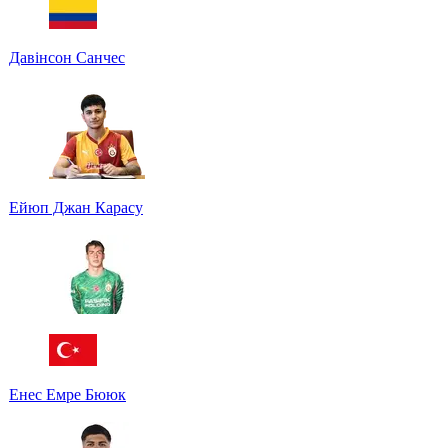
Давінсон Санчес
Ейюп Джан Карасу
Енес Емре Бююк