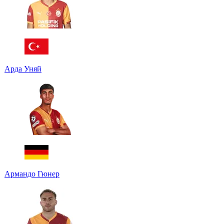
Арда Уняй
Армандо Гюнер