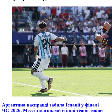
Аргентина насправді забила Іспанії у фіналі
ЧС-2026, Мессі з масонами й інші теорії змови –