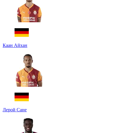
Каан Айхан
Лерой Сане