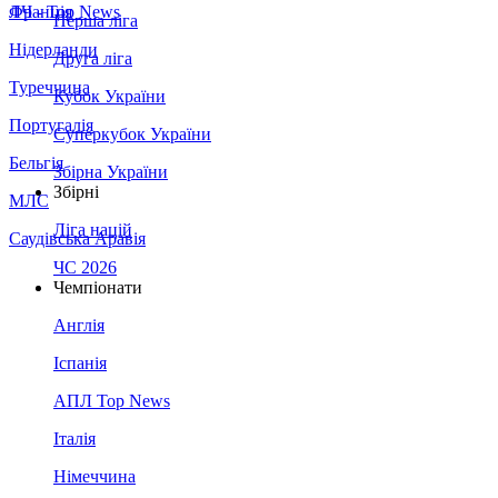
Франція
ЛЧ - Top News
Перша ліга
Нідерланди
Друга ліга
Туреччина
Кубок України
Португалія
Суперкубок України
Бельгія
Збірна України
Збірні
МЛС
Ліга націй
Саудівська Аравія
ЧС 2026
Чемпіонати
Англія
Іспанія
АПЛ Top News
Італія
Німеччина