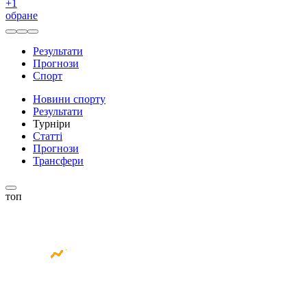
+
1
обране
Результати
Прогнози
Спорт
Новини спорту
Результати
Турніри
Статті
Прогнози
Трансфери
топ