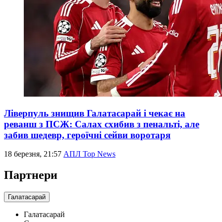
Ліверпуль знищив Галатасарай і чекає на
реванш з ПСЖ: Салах схибив з пенальті, але
забив шедевр, героїчні сейви воротаря
18 березня, 21:57
АПЛ Top News
Партнери
Галатасарай
Галатасарай