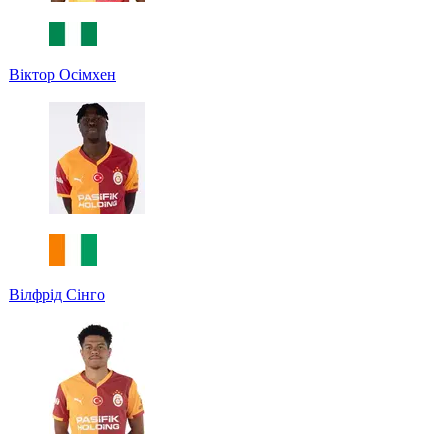
Віктор Осімхен
Вілфрід Сінго