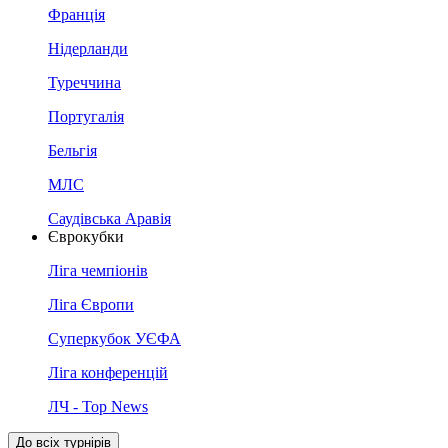
Франція
Нідерланди
Туреччина
Португалія
Бельгія
МЛС
Саудівська Аравія
Єврокубки
Ліга чемпіонів
Ліга Європи
Суперкубок УЄФА
Ліга конференцій
ЛЧ - Top News
До всіх турнірів