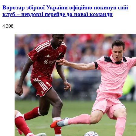
Воротар збірної України офіційно покинув свій
клуб – невдовзі перейде до нової команди
4 398