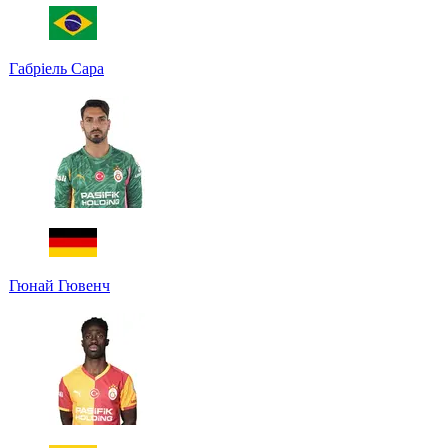
Габріель Сара
Гюнай Гювенч