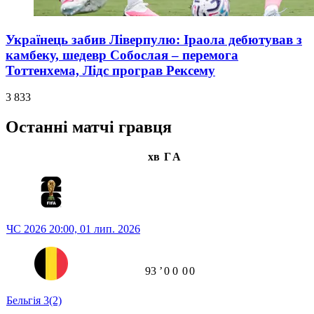
Українець забив Ліверпулю: Іраола дебютував з
камбеку, шедевр Собослая – перемога
Тоттенхема, Лідс програв Рексему
3 833
Останні матчі гравця
хв
Г
А
ЧС 2026
20:00,
01 лип. 2026
93
ʼ
0
0
0
0
Бельгія
3
(2)