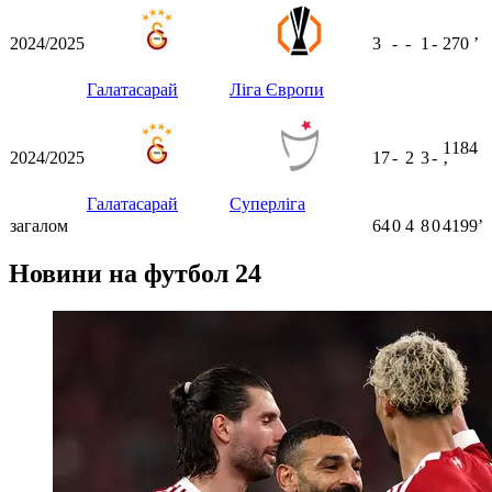
2024/2025
3
-
-
1
-
270
ʼ
Галатасарай
Ліга Європи
1184
2024/2025
17
-
2
3
-
ʼ
Галатасарай
Суперліга
загалом
64
0
4
8
0
4199ʼ
Новини на футбол 24