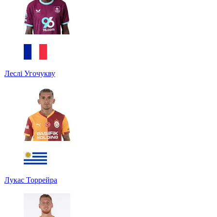
Леслі Угочукву
Лукас Торрейра