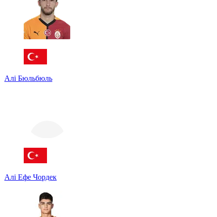
Алі Бюльбюль
Алі Ефе Чордек