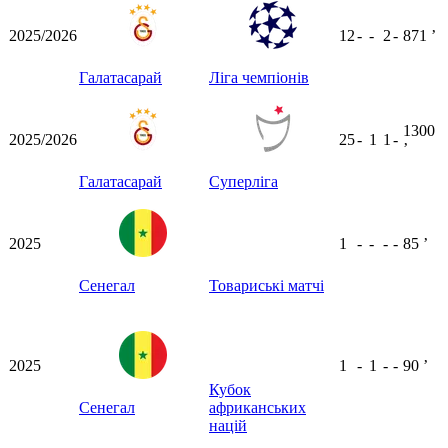
2025/2026
12
-
-
2
-
871
ʼ
Галатасарай
Ліга чемпіонів
1300
2025/2026
25
-
1
1
-
ʼ
Галатасарай
Суперліга
2025
1
-
-
-
-
85
ʼ
Сенегал
Товариські матчі
2025
1
-
1
-
-
90
ʼ
Кубок
Сенегал
африканських
націй