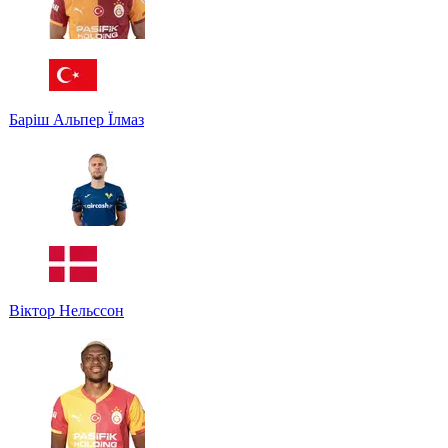
Баріш Альпер Їлмаз
Віктор Нельссон