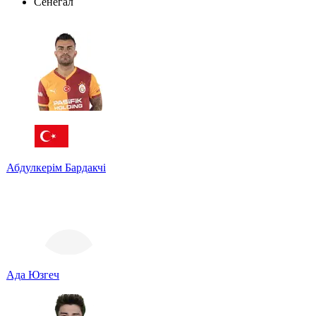
Сенегал
Абдулкерім Бардакчі
Ада Юзгеч