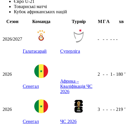
Євро U-21
Товариські матчі
Кубок африканських націй
Сезон
Команда
Турнір
М
Г
А
хв
2026/2027
-
-
-
-
-
-
Галатасарай
Суперліга
2026
2
-
-
1
-
180
ʼ
Африка –
Сенегал
Кваліфікація ЧС
2026
2026
3
-
-
-
-
219
ʼ
Сенегал
ЧС 2026