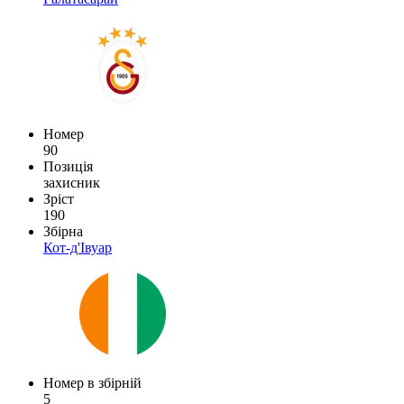
Номер
90
Позиція
захисник
Зріст
190
Збірна
Кот-д'Івуар
Номер в збірній
5