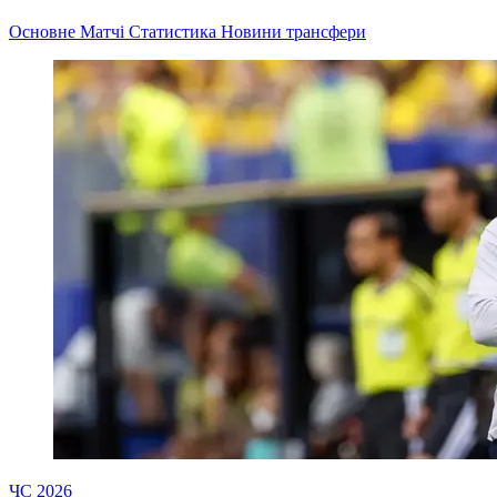
Основне
Матчі
Статистика
Новини
трансфери
ЧС 2026