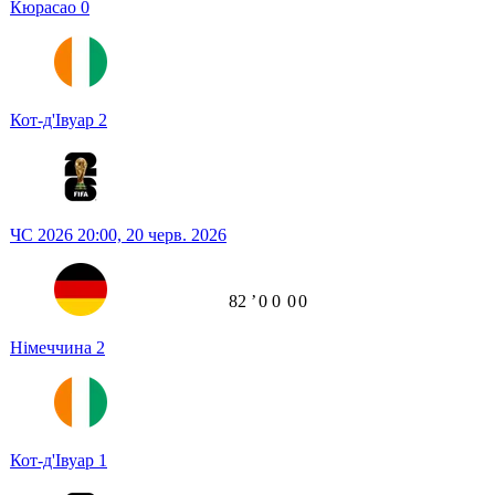
Кюрасао
0
Кот-д'Івуар
2
ЧС 2026
20:00,
20 черв. 2026
82
ʼ
0
0
0
0
Німеччина
2
Кот-д'Івуар
1