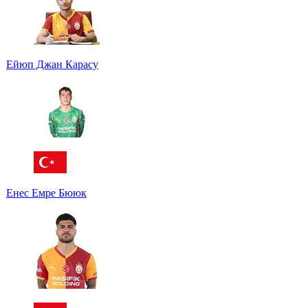
Ейюп Джан Карасу
Енес Емре Бююк