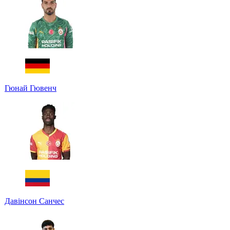
Гюнай Гювенч
Давінсон Санчес