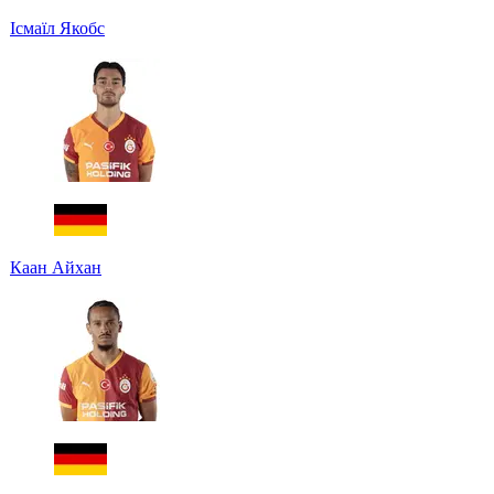
Ісмаїл Якобс
Каан Айхан