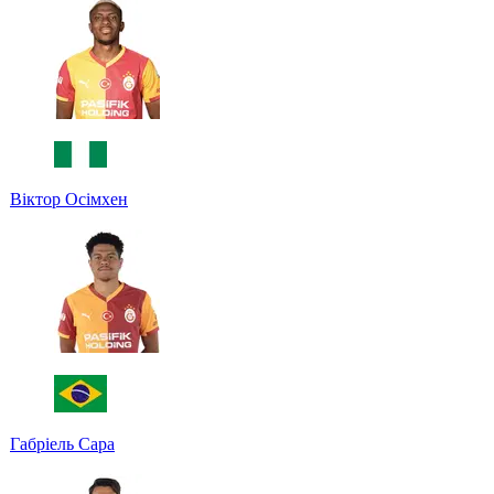
Віктор Осімхен
Габріель Сара