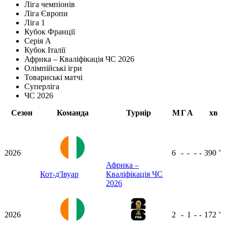
Ліга чемпіонів
Ліга Європи
Ліга 1
Кубок Франції
Серія А
Кубок Італії
Африка – Кваліфікація ЧС 2026
Олімпійські ігри
Товариські матчі
Суперліга
ЧС 2026
Сезон
Команда
Турнір
М
Г
А
хв
2026
6
-
-
-
-
390
ʼ
Африка –
Кот-д'Івуар
Кваліфікація ЧС
2026
2026
2
-
1
-
-
172
ʼ