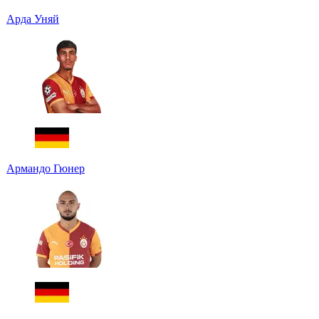
Арда Уняй
Армандо Гюнер