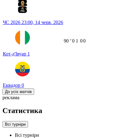
ЧС 2026
23:00,
14 черв. 2026
90
ʼ
0
1
0
0
Кот-д'Івуар
1
Еквадор
0
До усіх матчів
реклама
Статистика
Всі турніри
Всі турніри