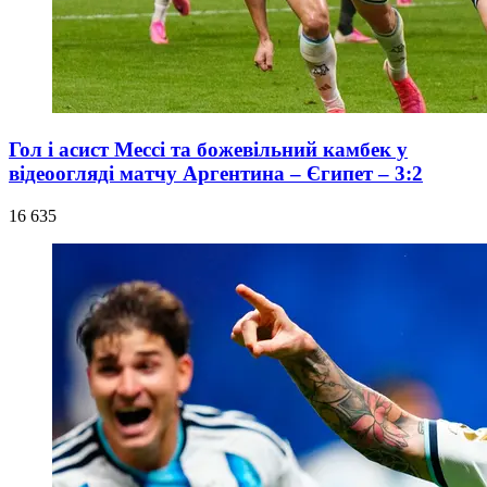
Гол і асист Мессі та божевільний камбек у
відеоогляді матчу Аргентина – Єгипет – 3:2
16 635