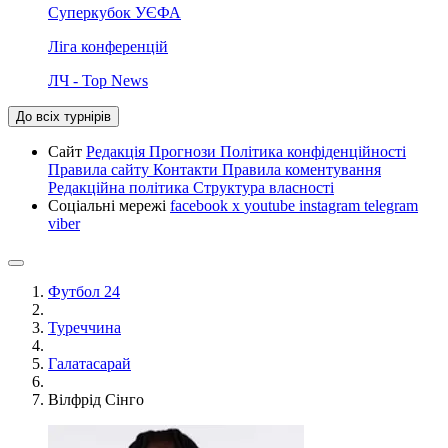
Суперкубок УЄФА
Ліга конференцій
ЛЧ - Top News
До всіх турнірів
Сайт
Редакція
Прогнози
Політика конфіденційності
Правила сайту
Контакти
Правила коментування
Редакційна політика
Структура власності
Соціальні мережі
facebook
x
youtube
instagram
telegram
viber
Футбол 24
Туреччина
Галатасарай
Вілфрід Сінго