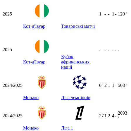
2025
1
-
-
1
-
120
ʼ
Кот-д'Івуар
Товариські матчі
2025
-
-
-
-
-
-
Кубок
Кот-д'Івуар
африканських
націй
2024/2025
6
2
1
1
-
508
ʼ
Монако
Ліга чемпіонів
2093
2024/2025
27
1
2
4
-
ʼ
Монако
Ліга 1