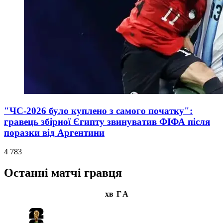
"ЧС-2026 було куплено з самого початку":
гравець збірної Єгипту звинуватив ФІФА після
поразки від Аргентини
4 783
Останні матчі гравця
хв
Г
А