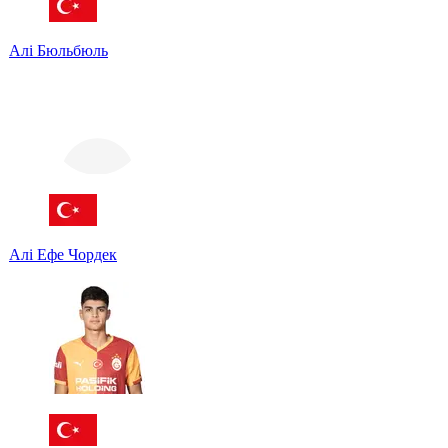
Алі Бюльбюль
Алі Ефе Чордек