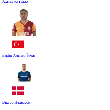
Ахмед Кутуджу
Баріш Альпер Їлмаз
Віктор Нельссон