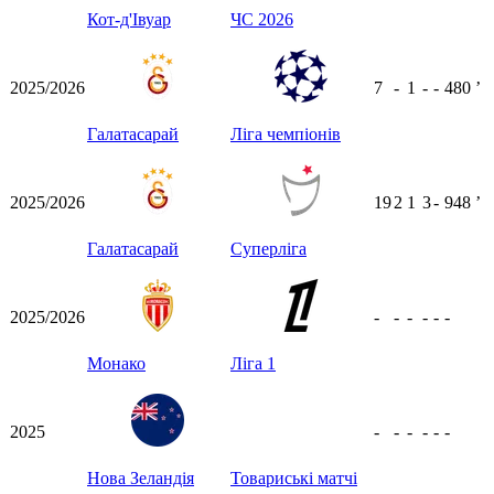
Кот-д'Івуар
ЧС 2026
2025/2026
7
-
1
-
-
480
ʼ
Галатасарай
Ліга чемпіонів
2025/2026
19
2
1
3
-
948
ʼ
Галатасарай
Суперліга
2025/2026
-
-
-
-
-
-
Монако
Ліга 1
2025
-
-
-
-
-
-
Нова Зеландія
Товариські матчі