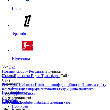
Італія
Франція
Німеччина
Укр
Рус
Новини спорту
Результати
Турніри
Україна
Статті
Прогнози
Відео
Трансфери
Сайт
Сайт
Україна
Збірні
Укр
Рус
Редакція
Прогнози
Політика конфіденційності
Правила сайту
Новини спорту
Контакти
Правила коментування
Редакційна політика
Перша ліга
Ліга націй
Чемпіонати
Результати
Структура власності
Турніри
Соціальні мережі
Друга ліга
ЧС 2026
Англія
Єврокубки
Статті
facebook
x
youtube
instagram
telegram
viber
Прогнози
Кубок України
Іспанія
Ліга чемпіонів
До всіх турнірів