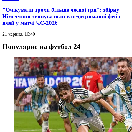
"Очікували трохи більше чесної гри": збірну
Німеччини звинуватили в недотриманні фейр-
плей у матчі ЧС-2026
21 червня, 16:40
Популярне на футбол 24