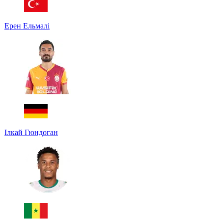
Ерен Ельмалі
Ілкай Гюндоган