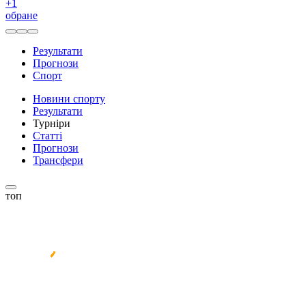
+
1
обране
Результати
Прогнози
Спорт
Новини спорту
Результати
Турніри
Статті
Прогнози
Трансфери
топ