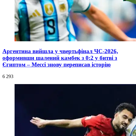
Аргентина вийшла у чвертьфінал ЧС-2026,
оформивши шалений камбек з 0:2 у битві з
Єгиптом – Мессі знову переписав історію
6 293