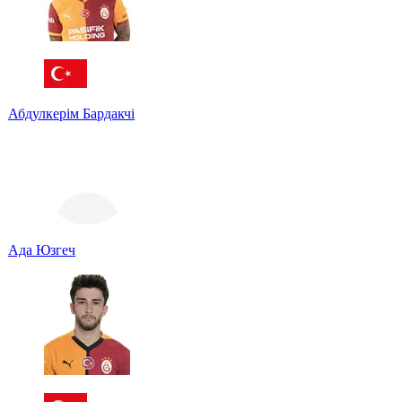
Абдулкерім Бардакчі
Ада Юзгеч