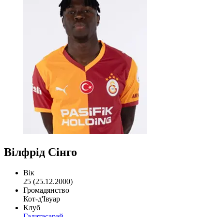
Вілфрід Сінго
Вік
25 (25.12.2000)
Громадянство
Кот-д'Івуар
Клуб
Галатасарай