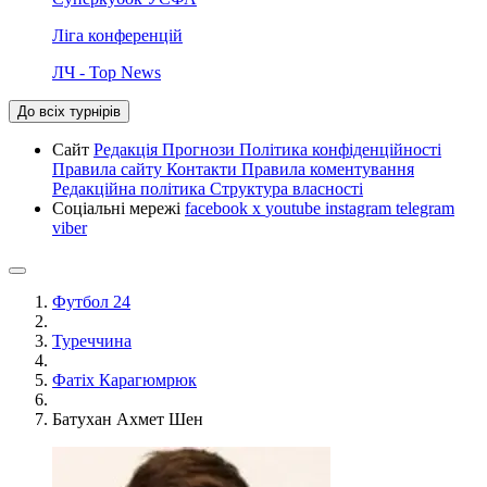
Ліга конференцій
ЛЧ - Top News
До всіх турнірів
Сайт
Редакція
Прогнози
Політика конфіденційності
Правила сайту
Контакти
Правила коментування
Редакційна політика
Структура власності
Соціальні мережі
facebook
x
youtube
instagram
telegram
viber
Футбол 24
Туреччина
Фатіх Карагюмрюк
Батухан Ахмет Шен