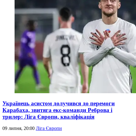
Українець асистом долучився до перемоги
Карабаха, звитяга екс-команди Реброва і
трилер: Ліга Європи, кваліфікація
09 липня, 20:00
Ліга Європи