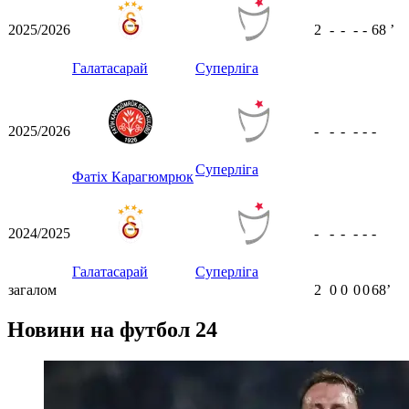
2025/2026
2
-
-
-
-
68
ʼ
Галатасарай
Суперліга
2025/2026
-
-
-
-
-
-
Суперліга
Фатіх Карагюмрюк
2024/2025
-
-
-
-
-
-
Галатасарай
Суперліга
загалом
2
0
0
0
0
68ʼ
Новини на футбол 24