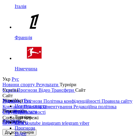
Італія
Франція
Німеччина
Укр
Рус
Новини спорту
Результати
Турніри
Україна
Статті
Прогнози
Відео
Трансфери
Сайт
Сайт
Україна
Збірні
Укр
Рус
Редакція
Прогнози
Політика конфіденційності
Правила сайту
Новини спорту
Контакти
Правила коментування
Редакційна політика
Перша ліга
Ліга націй
Чемпіонати
Результати
Структура власності
Турніри
Соціальні мережі
Друга ліга
ЧС 2026
Англія
Єврокубки
Статті
facebook
x
youtube
instagram
telegram
viber
Прогнози
Кубок України
Іспанія
Ліга чемпіонів
До всіх турнірів
Відео