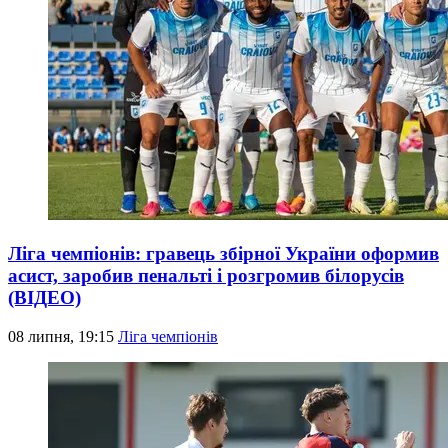
Ліга чемпіонів: гравець збірної України оформив
асист, заробив пенальті і розгромив білорусів
(ВІДЕО)
08 липня, 19:15
Ліга чемпіонів