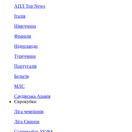
АПЛ Top News
Італія
Німеччина
Франція
Нідерланди
Туреччина
Португалія
Бельгія
МЛС
Саудівська Аравія
Єврокубки
Ліга чемпіонів
Ліга Європи
Суперкубок УЄФА