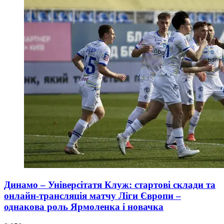
Динамо – Універсітатя Клуж: стартові склади та
онлайн-трансляція матчу Ліги Європи –
однакова роль Ярмоленка і новачка