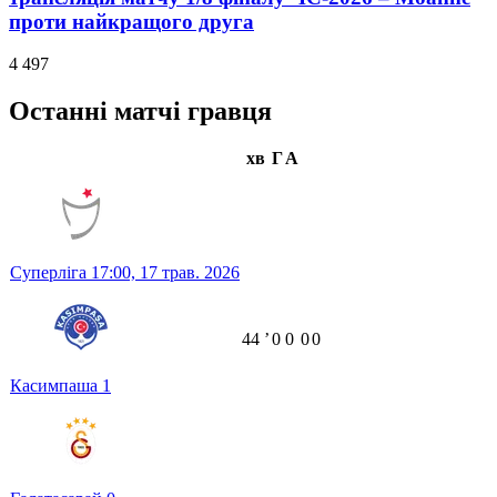
проти найкращого друга
4 497
Останні матчі гравця
хв
Г
А
Суперліга
17:00,
17 трав. 2026
44
ʼ
0
0
0
0
Касимпаша
1