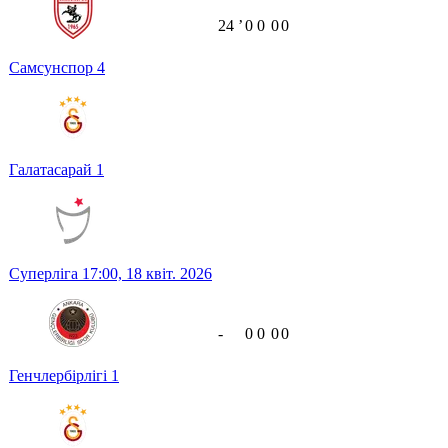
24
ʼ
0
0
0
0
Самсунспор
4
Галатасарай
1
Суперліга
17:00,
18 квіт. 2026
-
0
0
0
0
Генчлербірлігі
1