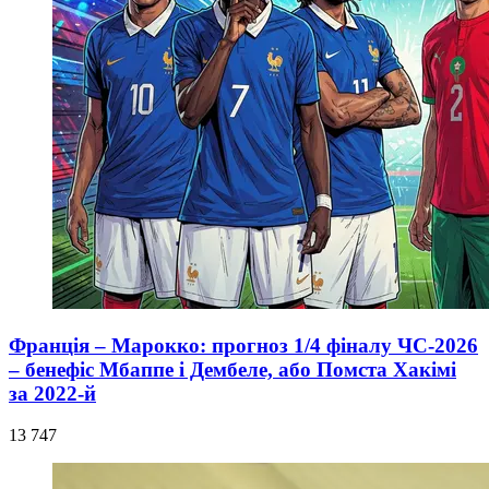
Франція – Марокко: прогноз 1/4 фіналу ЧС-2026
– бенефіс Мбаппе і Дембеле, або Помста Хакімі
за 2022-й
13 747