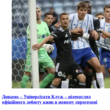
Динамо – Універсітатя Клуж – відеоогляд
офіційного дебюту киян в новому євросезоні