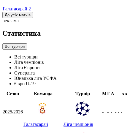
Галатасарай
2
До усіх матчів
реклама
Статистика
Всі турніри
Всі турніри
Ліга чемпіонів
Ліга Європи
Суперліга
Юнацька ліга УЄФА
Євро U-19
Сезон
Команда
Турнір
М
Г
А
хв
2025/2026
-
-
-
-
-
-
Галатасарай
Ліга чемпіонів