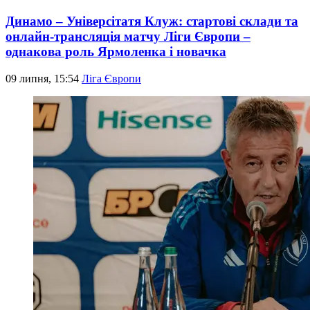
Динамо – Універсітатя Клуж: стартові склади та
онлайн-трансляція матчу Ліги Європи –
однакова роль Ярмоленка і новачка
09 липня, 15:54
Ліга Європи