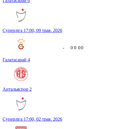
Галатасарай
0
Суперліга
17:00,
09 трав. 2026
-
0
0
0
0
Галатасарай
4
Антальяспор
2
Суперліга
17:00,
02 трав. 2026