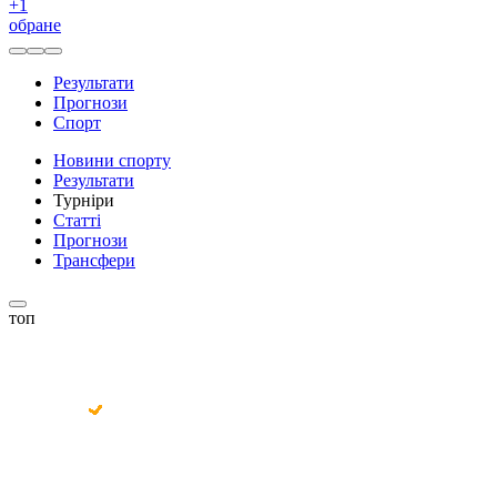
+
1
обране
Результати
Прогнози
Спорт
Новини спорту
Результати
Турніри
Статті
Прогнози
Трансфери
топ