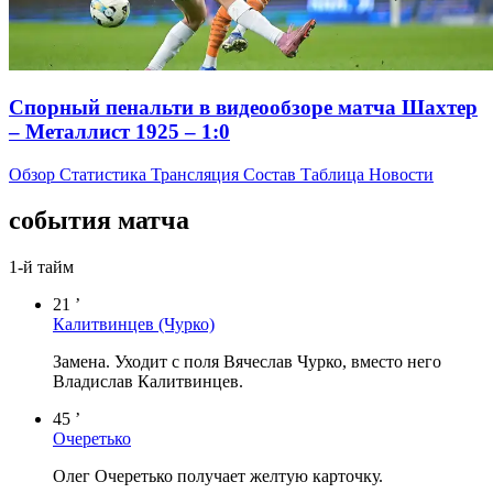
Спорный пенальти в видеообзоре матча Шахтер
– Металлист 1925 – 1:0
Обзор
Статистика
Трансляция
Состав
Таблица
Новости
события матча
1-й тайм
21 ’
Калитвинцев
(Чурко)
Замена. Уходит с поля Вячеслав Чурко, вместо него
Владислав Калитвинцев.
45 ’
Очеретько
Олег Очеретько получает желтую карточку.