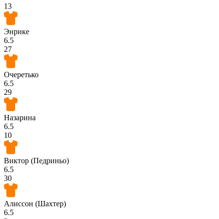
13
Энрике
6.5
27
Очеретько
6.5
29
Назарина
6.5
10
Виктор (Педриньо)
6.5
30
Алиссон (Шахтер)
6.5