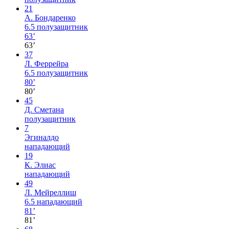
21
А. Бондаренко
6.5
полузащитник
63’
63’
37
Л. Феррейра
6.5
полузащитник
80’
80’
45
Д. Сметана
полузащитник
7
Эгиналдо
нападающий
19
К. Элиас
нападающий
49
Л. Мейреллиш
6.5
нападающий
81’
81’