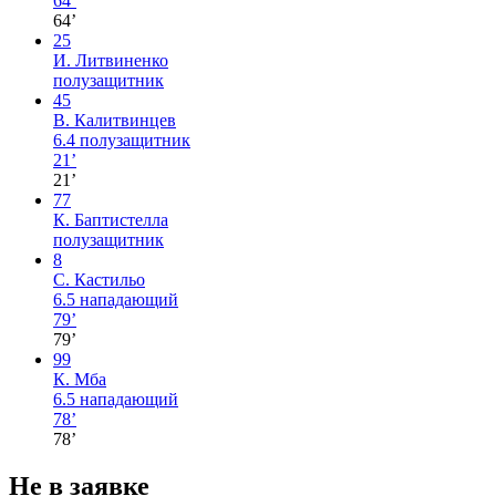
64’
64’
25
И. Литвиненко
полузащитник
45
В. Калитвинцев
6.4
полузащитник
21’
21’
77
К. Баптистелла
полузащитник
8
С. Кастильо
6.5
нападающий
79’
79’
99
К. Мба
6.5
нападающий
78’
78’
Не в заявке