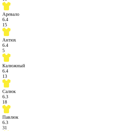
Аревало
6.4
15
Антюх
6.4
5
Калюжный
6.4
13
Салюк
6.3
18
Павлюк
6.3
31