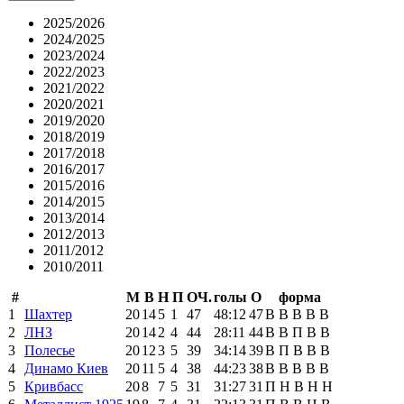
2025/2026
2024/2025
2023/2024
2022/2023
2021/2022
2020/2021
2019/2020
2018/2019
2017/2018
2016/2017
2015/2016
2014/2015
2013/2014
2012/2013
2011/2012
2010/2011
#
М
В
Н
П
ОЧ.
голы
О
форма
1
Шахтер
20
14
5
1
47
48:12
47
В
В
В
В
В
2
ЛНЗ
20
14
2
4
44
28:11
44
В
В
П
В
В
3
Полесье
20
12
3
5
39
34:14
39
В
П
В
В
В
4
Динамо Киев
20
11
5
4
38
44:23
38
В
В
В
В
В
5
Кривбасс
20
8
7
5
31
31:27
31
П
Н
В
Н
Н