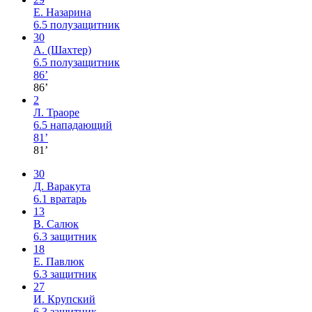
Е. Назарина
6.5
полузащитник
30
А. (Шахтер)
6.5
полузащитник
86’
86’
2
Л. Траоре
6.5
нападающий
81’
81’
30
Д. Варакута
6.1
вратарь
13
В. Салюк
6.3
защитник
18
Е. Павлюк
6.3
защитник
27
И. Крупский
6.3
защитник