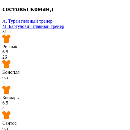
составы команд
А. Туран
главный тренер
М. Бартулович
главный тренер
31
Ризнык
6.5
26
Конопля
6.5
5
Бондарь
6.5
4
Сантос
6.5