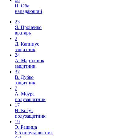
68
П. Оба
нападающий
23
Я. Проценко
вратарь
2
Д. Капинус
защитник
24
А. Мартынюк
защитник
37
В. Дубко
защитник
7
А. Моура
полузащитник
17
И. Когут
полузащитник
19
Э. Рашица
6.5
полузащитник