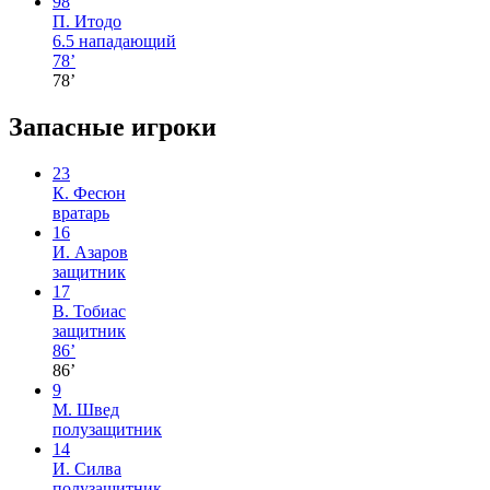
98
П. Итодо
6.5
нападающий
78’
78’
Запасные игроки
23
К. Фесюн
вратарь
16
И. Азаров
защитник
17
В. Тобиас
защитник
86’
86’
9
М. Швед
полузащитник
14
И. Силва
полузащитник