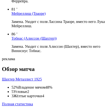
Феррейра.
81 ’
Мейреллиш
(Траоре)
Замена. Уходит с поля Лассина Траоре, вместо него Лука
Мейреллиш.
86 ’
Тобиас
(Алиссон (Шахтер))
Замена. Уходит с поля Алиссон (Шахтер), вместо него
Винисиус Тобиас.
реклама
Обзор матча
Шахтер
Металлист 1925
52%
Владение мячом
48%
5
Угловые
2
3
Жёлтые карточки
4
Полная статистика