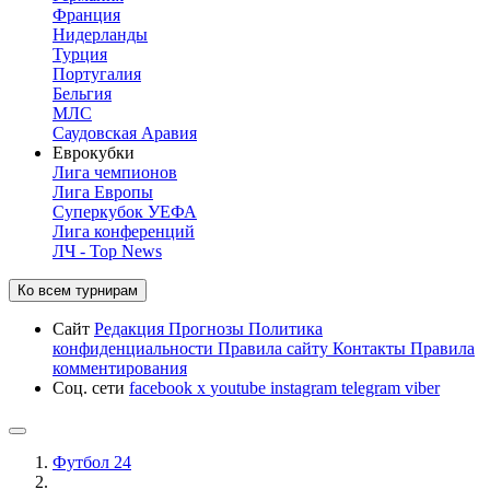
Франция
Нидерланды
Турция
Португалия
Бельгия
МЛС
Саудовская Аравия
Еврокубки
Лига чемпионов
Лига Европы
Суперкубок УЕФА
Лига конференций
ЛЧ - Top News
Ко всем турнирам
Сайт
Редакция
Прогнозы
Политика
конфиденциальности
Правила сайту
Контакты
Правила
комментирования
Соц. сети
facebook
x
youtube
instagram
telegram
viber
Футбол 24