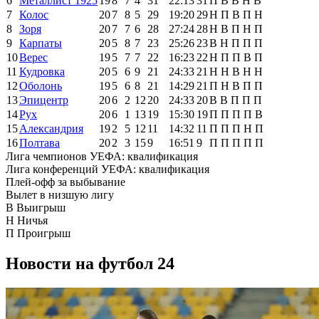
6
Металлист 1925
19
8
7
4
31
22:13
31
П
В
В
Н
В
7
Колос
20
7
8
5
29
19:20
29
Н
П
В
П
Н
8
Зоря
20
7
7
6
28
27:24
28
Н
В
П
Н
П
9
Карпаты
20
5
8
7
23
25:26
23
В
Н
П
П
П
10
Верес
19
5
7
7
22
16:23
22
Н
П
П
В
П
11
Кудровка
20
5
6
9
21
24:33
21
Н
Н
В
Н
Н
12
Оболонь
19
5
6
8
21
14:29
21
П
Н
В
П
П
13
Эпицентр
20
6
2
12
20
24:33
20
В
В
П
П
П
14
Рух
20
6
1
13
19
15:30
19
П
П
П
П
В
15
Александрия
19
2
5
12
11
14:32
11
П
П
П
Н
П
16
Полтава
20
2
3
15
9
16:51
9
П
П
П
П
П
Лига чемпионов УЕФА: квалификация
Лига конференций УЕФА: квалификация
Плей-офф за выбывание
Вылет в низшую лигу
В
Выигрыш
Н
Ничья
П
Проигрыш
Новости на футбол 24