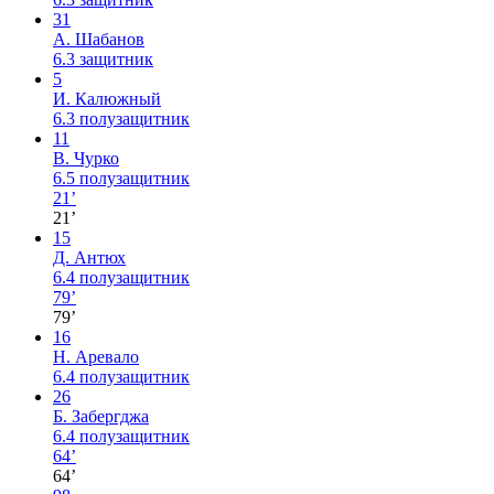
31
А. Шабанов
6.3
защитник
5
И. Калюжный
6.3
полузащитник
11
В. Чурко
6.5
полузащитник
21’
21’
15
Д. Антюх
6.4
полузащитник
79’
79’
16
Н. Аревало
6.4
полузащитник
26
Б. Забергджа
6.4
полузащитник
64’
64’