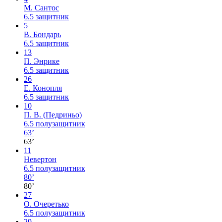
М. Сантос
6.5
защитник
5
В. Бондарь
6.5
защитник
13
П. Энрике
6.5
защитник
26
Е. Конопля
6.5
защитник
10
П. В. (Педриньо)
6.5
полузащитник
63’
63’
11
Невертон
6.5
полузащитник
80’
80’
27
О. Очеретько
6.5
полузащитник
29