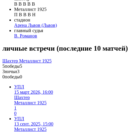
В
В
В
В
В
Металлист 1925
П
В
В
В
Н
стадион
Арена Львов
(Львов)
главный судья
В. Романов
личные встречи
(
последние 10 матчей
)
Шахтер
Металлист 1925
5
победы
5
3
ничьи
3
0
победы
0
УПЛ
15 март 2026, 16:00
Шахтер
Металлист 1925
1
0
УПЛ
13 сент. 2025, 15:00
Металлист 1925