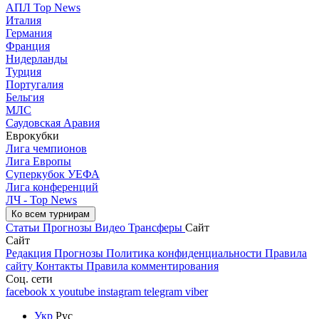
АПЛ Top News
Италия
Германия
Франция
Нидерланды
Турция
Португалия
Бельгия
МЛС
Саудовская Аравия
Еврокубки
Лига чемпионов
Лига Европы
Суперкубок УЕФА
Лига конференций
ЛЧ - Top News
Ко всем турнирам
Статьи
Прогнозы
Видео
Трансферы
Сайт
Сайт
Редакция
Прогнозы
Политика конфиденциальности
Правила
сайту
Контакты
Правила комментирования
Соц. сети
facebook
x
youtube
instagram
telegram
viber
Укр
Рус