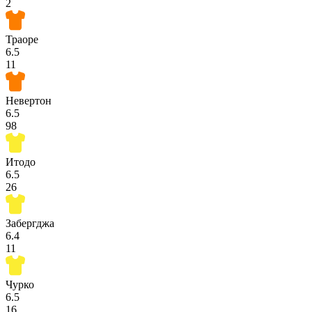
2
Траоре
6.5
11
Невертон
6.5
98
Итодо
6.5
26
Забергджа
6.4
11
Чурко
6.5
16