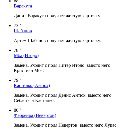
68 ’
Варакута
Данил Варакута получает желтую карточку.
73 ’
Шабанов
Артем Шабанов получает желтую карточку.
78 ’
Мба
(Итодо)
Замена. Уходит с поля Питер Итодо, вместо него
Кристиан Мба.
79 ’
Кастильо
(Антюх)
Замена. Уходит с поля Денис Антюх, вместо него
Себастьян Кастильо.
80 ’
Феррейра
(Невертон)
Замена. Уходит с поля Невертон, вместо него Лукас