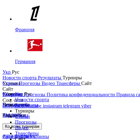
Франция
Германия
Укр
Рус
Новости спорта
Результаты
Турниры
Украина
Статьи
Прогнозы
Видео
Трансферы
Сайт
Сайт
Украина
Сборные
Укр
Рус
Редакция
Прогнозы
Политика конфиденциальности
Правила с
Новости спорта
Соц. сети
Первая лига
Лига наций
Чемпионаты
Результаты
facebook
x
youtube
instagram
telegram
viber
Турниры
Вторая лига
ЧМ 2026
Англия
Еврокубки
Статьи
Прогнозы
Кубок Украины
Испания
Лига чемпионов
Ко всем турнирам
Видео
Трансферы
Суперкубок Украины
АПЛ Top News
Лига Европы
Сайт