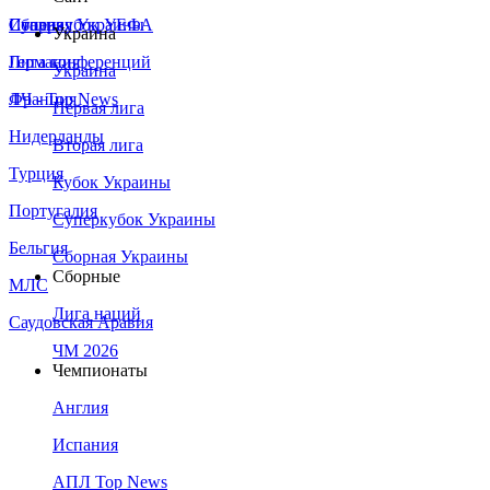
Сборная Украины
Италия
Суперкубок УЕФА
Украина
Германия
Лига конференций
Украина
Франция
ЛЧ - Top News
Первая лига
Нидерланды
Вторая лига
Турция
Кубок Украины
Португалия
Суперкубок Украины
Бельгия
Сборная Украины
Сборные
МЛС
Лига наций
Саудовская Аравия
ЧМ 2026
Чемпионаты
Англия
Испания
АПЛ Top News