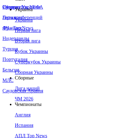
Сборная Украины
Италия
Суперкубок УЕФА
Украина
Германия
Лига конференций
Украина
Франция
ЛЧ - Top News
Первая лига
Нидерланды
Вторая лига
Турция
Кубок Украины
Португалия
Суперкубок Украины
Бельгия
Сборная Украины
Сборные
МЛС
Лига наций
Саудовская Аравия
ЧМ 2026
Чемпионаты
Англия
Испания
АПЛ Top News