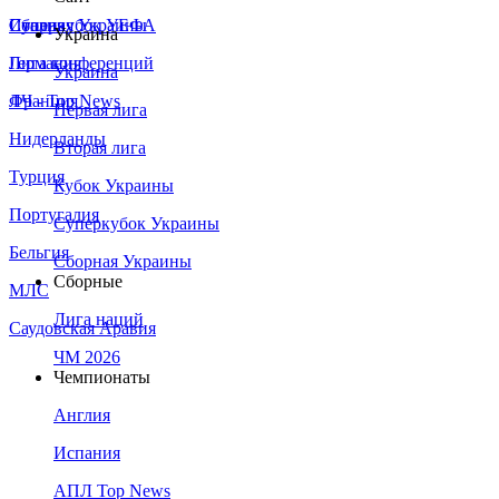
Сборная Украины
Италия
Суперкубок УЕФА
Украина
Германия
Лига конференций
Украина
Франция
ЛЧ - Top News
Первая лига
Нидерланды
Вторая лига
Турция
Кубок Украины
Португалия
Суперкубок Украины
Бельгия
Сборная Украины
Сборные
МЛС
Лига наций
Саудовская Аравия
ЧМ 2026
Чемпионаты
Англия
Испания
АПЛ Top News