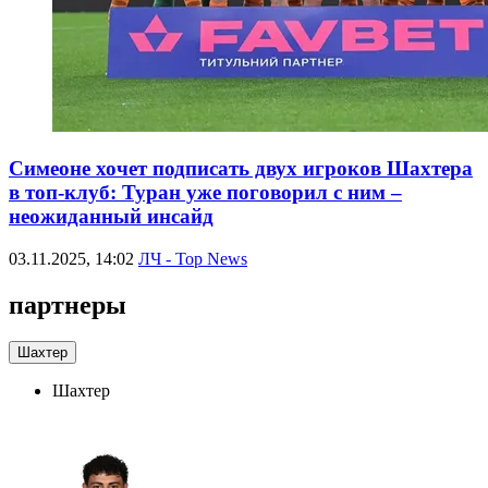
Симеоне хочет подписать двух игроков Шахтера
в топ-клуб: Туран уже поговорил с ним –
неожиданный инсайд
03.11.2025, 14:02
ЛЧ - Top News
партнеры
Шахтер
Шахтер