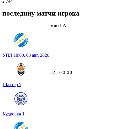
2 744
последниу матчи игрока
мин
Г
А
УПЛ
18:00,
03 авг. 2026
22
ʼ
0
0
0
0
Шахтер
5
Кудровка
1