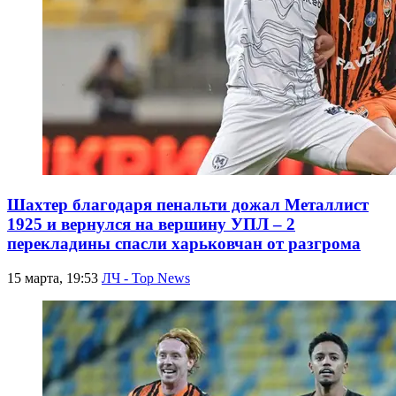
Шахтер благодаря пенальти дожал Металлист
1925 и вернулся на вершину УПЛ – 2
перекладины спасли харьковчан от разгрома
15 марта, 19:53
ЛЧ - Top News