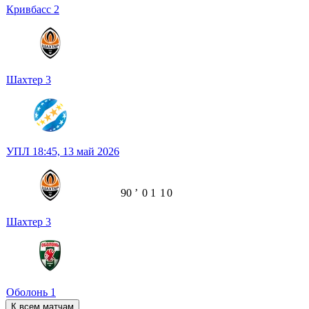
Кривбасс
2
Шахтер
3
УПЛ
18:45,
13 май 2026
90
ʼ
0
1
1
0
Шахтер
3
Оболонь
1
К всем матчам