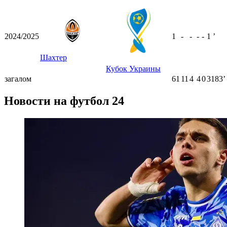
2024/2025
1
-
-
-
-
1
ʼ
Шахтер
Кубок Украины
загалом
61
11
4
4
0
3183ʼ
Новости на футбол 24