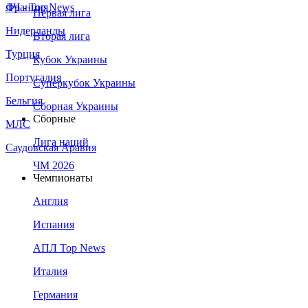
Франция
ЛЧ - Top News
Первая лига
Нидерланды
Вторая лига
Турция
Кубок Украины
Португалия
Суперкубок Украины
Бельгия
Сборная Украины
Сборные
МЛС
Лига наций
Саудовская Аравия
ЧМ 2026
Чемпионаты
Англия
Испания
АПЛ Top News
Италия
Германия