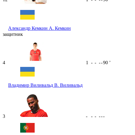
Александр Кемкин
А. Кемкин
защитник
4
1
-
-
-
-
90
ʼ
Владимир Виливальд
В. Виливальд
3
-
-
-
-
-
-