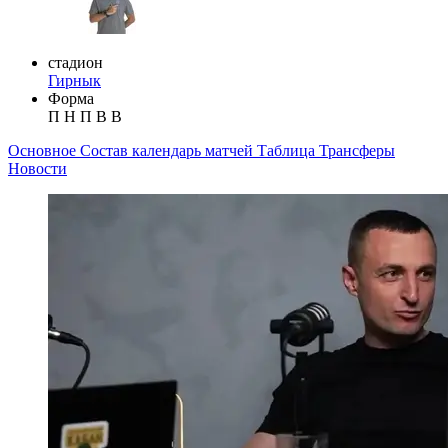
стадион
Гирнык
Форма
П
Н
П
В
В
Основное
Состав
календарь матчей
Таблица
Трансферы
Новости