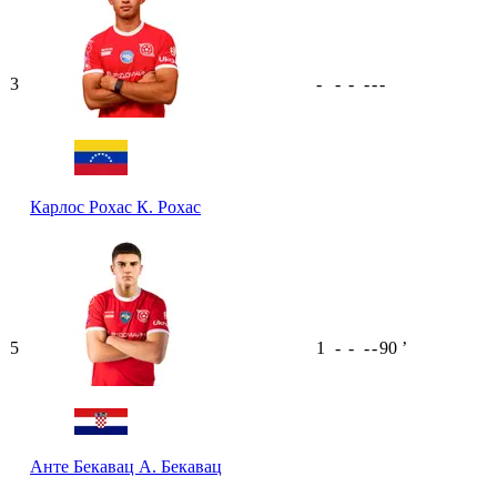
3
-
-
-
-
-
-
Карлос Рохас
К. Рохас
5
1
-
-
-
-
90
ʼ
Анте Бекавац
А. Бекавац