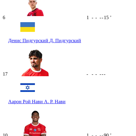
6
1
-
-
-
-
15
ʼ
Денис Пидгурский
Д. Пидгурский
17
-
-
-
-
-
-
Аарон Рой Нави
А. Р. Нави
10
1
-
-
-
-
90
ʼ