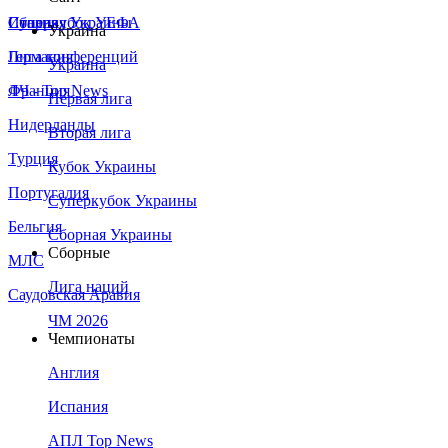
Сборная Украины
Италия
Суперкубок УЕФА
Украина
Германия
Лига конференций
Украина
Франция
ЛЧ - Top News
Первая лига
Нидерланды
Вторая лига
Турция
Кубок Украины
Португалия
Суперкубок Украины
Бельгия
Сборная Украины
Сборные
МЛС
Лига наций
Саудовская Аравия
ЧМ 2026
Чемпионаты
Англия
Испания
АПЛ Top News