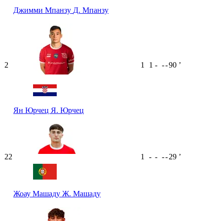
Джимми Мпанзу
Д. Мпанзу
2
1
1
-
-
-
90
ʼ
Ян Юрчец
Я. Юрчец
22
1
-
-
-
-
29
ʼ
Жоау Машаду
Ж. Машаду