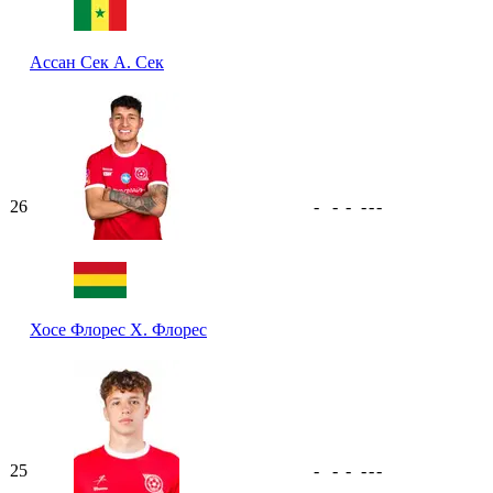
Ассан Сек
А. Сек
26
-
-
-
-
-
-
Хосе Флорес
Х. Флорес
25
-
-
-
-
-
-