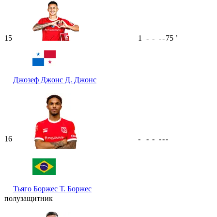
15
1
-
-
-
-
75
ʼ
Джозеф Джонс
Д. Джонс
16
-
-
-
-
-
-
Тьяго Боржес
Т. Боржес
полузащитник