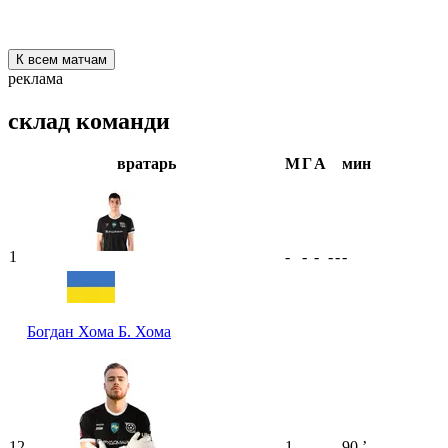
К всем матчам
реклама
склад команди
вратарь
М
Г
А
мин
1
-
-
-
-
-
-
Богдан Хома
Б. Хома
12
1
-
-
-
-
90
ʼ