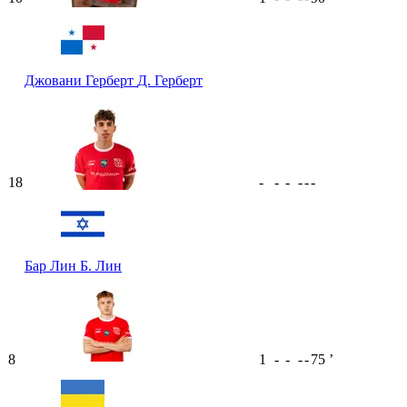
Джовани Герберт
Д. Герберт
18
-
-
-
-
-
-
Бар Лин
Б. Лин
8
1
-
-
-
-
75
ʼ