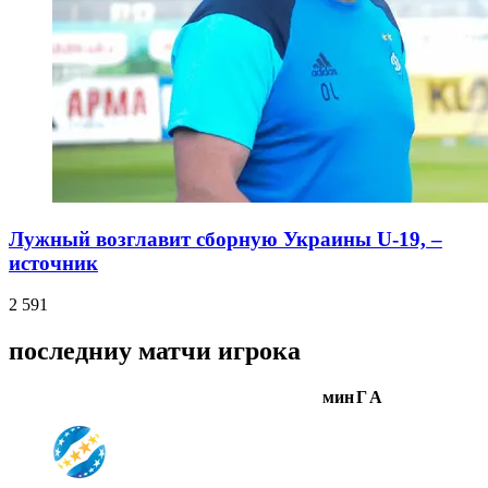
Лужный возглавит сборную Украины U-19, –
источник
2 591
последниу матчи игрока
мин
Г
А