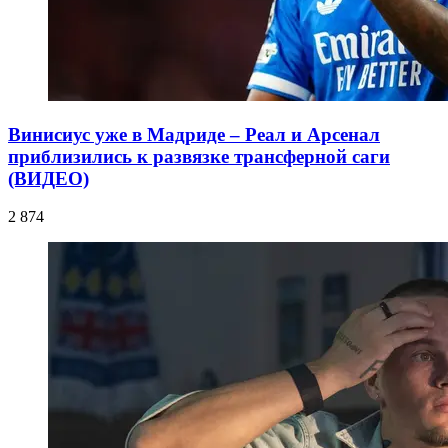
Винисиус уже в Мадриде – Реал и Арсенал
приблизились к развязке трансферной саги
(ВИДЕО)
2 874