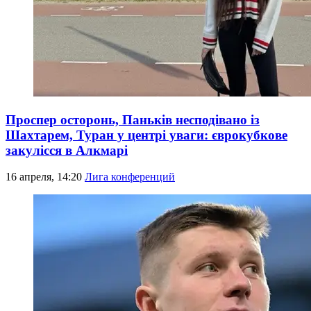
Проспер осторонь, Паньків несподівано із
Шахтарем, Туран у центрі уваги: єврокубкове
закулісся в Алкмарі
16 апреля, 14:20
Лига конференций