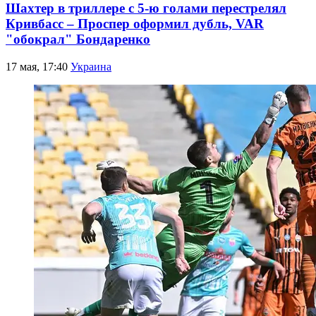
Шахтер в триллере с 5-ю голами перестрелял
Кривбасс – Проспер оформил дубль, VAR
"обокрал" Бондаренко
17 мая, 17:40
Украина