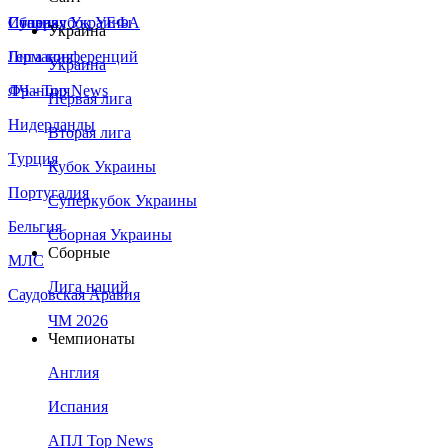
Сборная Украины
Италия
Суперкубок УЕФА
Украина
Германия
Лига конференций
Украина
Франция
ЛЧ - Top News
Первая лига
Нидерланды
Вторая лига
Турция
Кубок Украины
Португалия
Суперкубок Украины
Бельгия
Сборная Украины
Сборные
МЛС
Лига наций
Саудовская Аравия
ЧМ 2026
Чемпионаты
Англия
Испания
АПЛ Top News