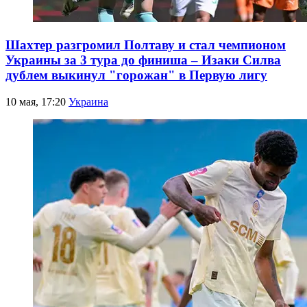
Шахтер разгромил Полтаву и стал чемпионом
Украины за 3 тура до финиша – Изаки Силва
дублем выкинул "горожан" в Первую лигу
10 мая, 17:20
Украина