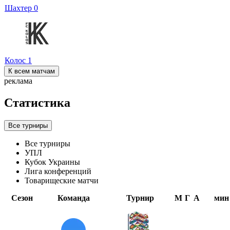
Шахтер
0
Колос
1
К всем матчам
реклама
Статистика
Все турниры
Все турниры
УПЛ
Кубок Украины
Лига конференций
Товарищеские матчи
Сезон
Команда
Турнир
М
Г
А
мин