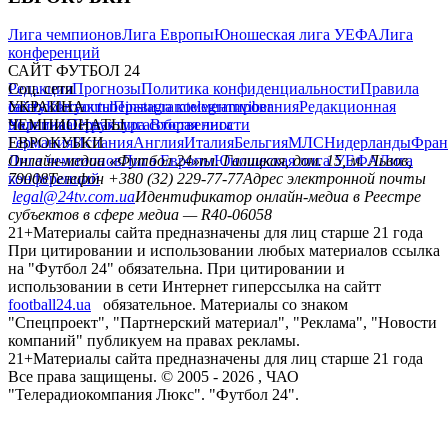
Лига чемпионов
Лига Европы
Юношеская лига УЕФА
Лига
конференций
САЙТ ФУТБОЛ 24
Редакция
Соц. сети
Прогнозы
Политика конфиденциальности
Правила
сайту
facebook
УКРАИНА
Контакты
x
youtube
Правила комментирования
instagram
telegram
viber
Редакционная
политика
Украина
ЧЕМПИОНАТЫ
Первая лига
Структура собственности
Вторая лига
Германия
ЕВРОКУБКИ
Испания
Англия
Италия
Бельгия
МЛС
Нидерланды
Фран
Лига чемпионов
Онлайн-медиа «Футбол 24»
Лига Европы
пл. Галицкая, дом. 15, м. Львов,
Юношеская лига УЕФА
Лига
конференций
79008
Телефон +380 (32) 229-77-77
Адрес электронной почты
legal@24tv.com.ua
Идентификатор онлайн-медиа в Реестре
субъектов в сфере медиа — R40-06058
21+
Материалы сайта предназначены для лиц старше 21 года
При цитировании и использовании любых материалов ссылка
на "Футбол 24" обязательна. При цитировании и
использовании в сети Интернет гиперссылка на сайтт
football24.ua
обязательное. Материалы со знаком
"Спецпроект", "Партнерский материал", "Реклама", "Новости
компаний" публикуем на правах рекламы.
21+
Материалы сайта предназначены для лиц старше 21 года
Все права защищены. © 2005 -
2026
, ЧАО
"Телерадиокомпания Люкс". "Футбол 24".