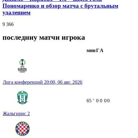
Пономаренко и обзор матча с брутальным
удалением
9 366
последниу матчи игрока
мин
Г
А
Лига конференций
20:00,
06 авг. 2026
65
ʼ
0
0
0
0
Жальгирис
2