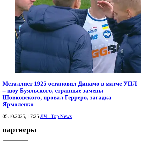
Металлист 1925 остановил Динамо в матче УПЛ
– шоу Буяльского, странные замены
Шовковского, провал Герреро, загадка
Ярмоленко
05.10.2025, 17:25
ЛЧ - Top News
партнеры