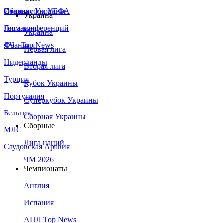
Сборная Украины
Италия
Суперкубок УЕФА
Украина
Германия
Лига конференций
Украина
Франция
ЛЧ - Top News
Первая лига
Нидерланды
Вторая лига
Турция
Кубок Украины
Португалия
Суперкубок Украины
Бельгия
Сборная Украины
Сборные
МЛС
Лига наций
Саудовская Аравия
ЧМ 2026
Чемпионаты
Англия
Испания
АПЛ Top News