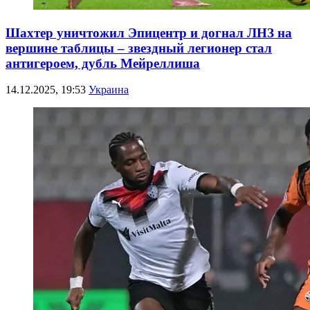
Шахтер уничтожил Эпицентр и догнал ЛНЗ на
вершине таблицы – звездный легионер стал
антигероем, дубль Мейреллиша
14.12.2025, 19:53
Украина