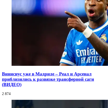
Винисиус уже в Мадриде – Реал и Арсенал
приблизились к развязке трансферной саги
(ВИДЕО)
2 874