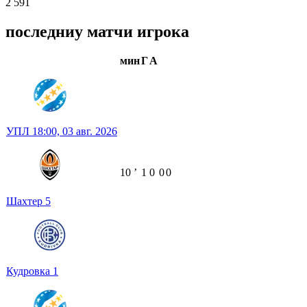
2 591
последниу матчи игрока
мин
Г
А
УПЛ
18:00,
03 авг. 2026
10
ʼ
1
0
0
0
Шахтер
5
Кудровка
1