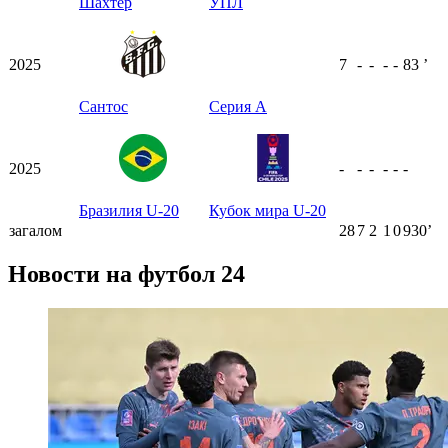
Шахтер
УПЛ
2025
7
-
-
-
-
83
ʼ
Сантос
Серия А
2025
-
-
-
-
-
-
Бразилия U-20
Кубок мира U-20
загалом
28
7
2
1
0
930ʼ
Новости на футбол 24