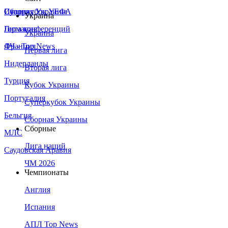
Сборная Украины
Италия
Суперкубок УЕФА
Украина
Германия
Лига конференций
Украина
Франция
ЛЧ - Top News
Первая лига
Нидерланды
Вторая лига
Турция
Кубок Украины
Португалия
Суперкубок Украины
Бельгия
Сборная Украины
Сборные
МЛС
Лига наций
Саудовская Аравия
ЧМ 2026
Чемпионаты
Англия
Испания
АПЛ Top News