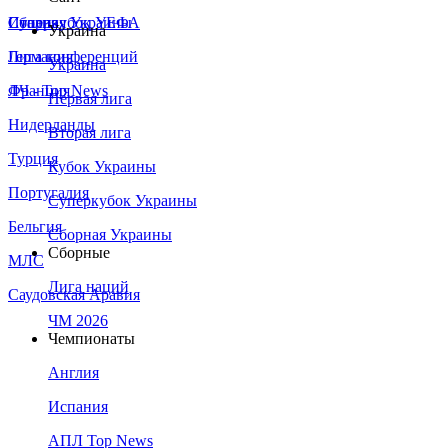
Сборная Украины
Италия
Суперкубок УЕФА
Украина
Германия
Лига конференций
Украина
Франция
ЛЧ - Top News
Первая лига
Нидерланды
Вторая лига
Турция
Кубок Украины
Португалия
Суперкубок Украины
Бельгия
Сборная Украины
Сборные
МЛС
Лига наций
Саудовская Аравия
ЧМ 2026
Чемпионаты
Англия
Испания
АПЛ Top News