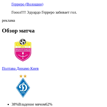
Герреро
(Волошин)
Гооол!!!! Эдуардо Герреро забивает гол.
реклама
Обзор матча
Полтава
Динамо Киев
38%
Владение мячом
62%