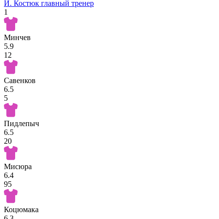
И. Костюк
главный тренер
1
Минчев
5.9
12
Савенков
6.5
5
Пидлепыч
6.5
20
Мисюра
6.4
95
Коцюмака
6.3