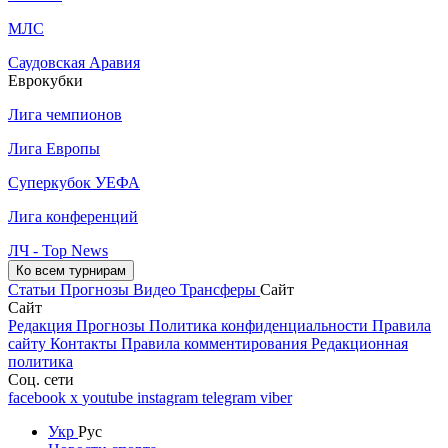
МЛС
Саудовская Аравия
Еврокубки
Лига чемпионов
Лига Европы
Суперкубок УЕФА
Лига конференций
ЛЧ - Top News
Ко всем турнирам
Статьи
Прогнозы
Видео
Трансферы
Сайт
Сайт
Редакция
Прогнозы
Политика конфиденциальности
Правила
сайту
Контакты
Правила комментирования
Редакционная
политика
Соц. сети
facebook
x
youtube
instagram
telegram
viber
Укр
Рус