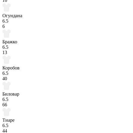
16
Огундана
6.5
6
Бражко
6.5
13
Коробов
6.5
40
Биловар
6.5
66
Тиаре
6.5
44