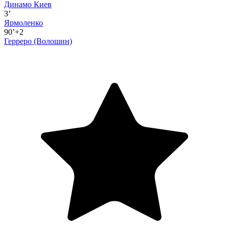
Динамо Киев
3’
Ярмоленко
90’+2
Герреро
(Волошин)