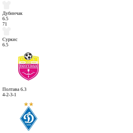
Дубинчак
6.5
71
Суркис
6.5
Полтава
6.3
4-2-3-1