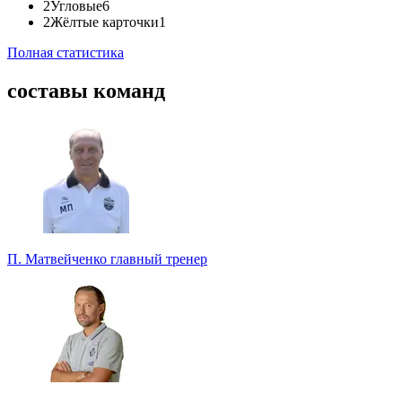
2
Угловые
6
2
Жёлтые карточки
1
Полная статистика
составы команд
П. Матвейченко
главный тренер