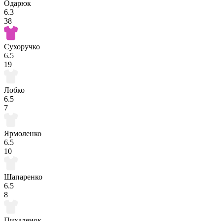
Одарюк
6.3
38
Сухоручко
6.5
19
Лобко
6.5
7
Ярмоленко
6.5
10
Шапаренко
6.5
8
Пихаленок