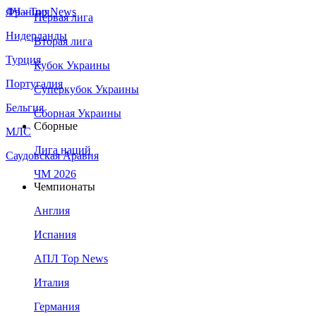
Франция
ЛЧ - Top News
Первая лига
Нидерланды
Вторая лига
Турция
Кубок Украины
Португалия
Суперкубок Украины
Бельгия
Сборная Украины
Сборные
МЛС
Лига наций
Саудовская Аравия
ЧМ 2026
Чемпионаты
Англия
Испания
АПЛ Top News
Италия
Германия