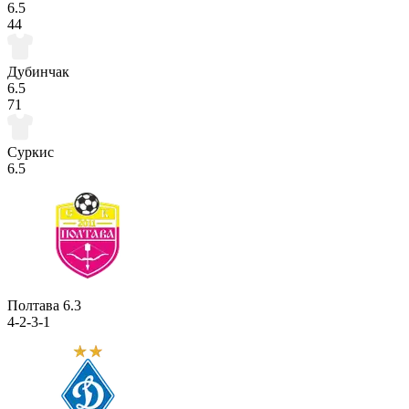
6.5
44
Дубинчак
6.5
71
Суркис
6.5
Полтава
6.3
4-2-3-1