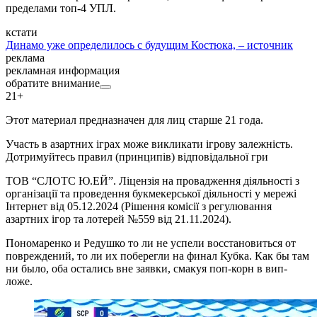
пределами топ-4 УПЛ.
кстати
Динамо уже определилось с будущим Костюка, – источник
реклама
рекламная информация
обратите внимание
21+
Этот материал предназначен для лиц старше 21 года.
Участь в азартних іграх може викликати ігрову залежність.
Дотримуйтесь правил (принципів) відповідальної гри
ТОВ “СЛОТС Ю.ЕЙ”. Ліцензія на провадження діяльності з
організації та проведення букмекерської діяльності у мережі
Інтернет від 05.12.2024 (Рішення комісії з регулювання
азартних ігор та лотерей №559 від 21.11.2024).
Пономаренко и Редушко то ли не успели восстановиться от
повреждений, то ли их поберегли на финал Кубка. Как бы там
ни было, оба остались вне заявки, смакуя поп-корн в вип-
ложе.