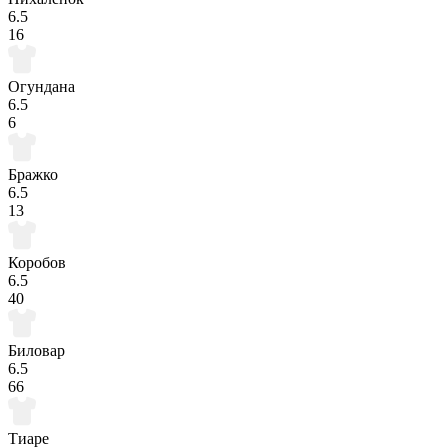
6.5
16
Огундана
6.5
6
Бражко
6.5
13
Коробов
6.5
40
Биловар
6.5
66
Тиаре