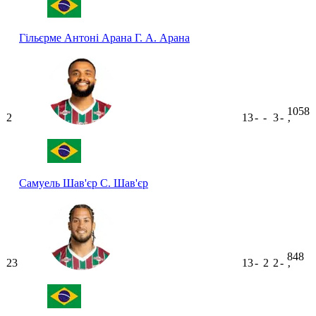
Гільєрме Антоні Арана
Г. А. Арана
1058
2
13
-
-
3
-
ʼ
Самуель Шав'єр
С. Шав'єр
848
23
13
-
2
2
-
ʼ