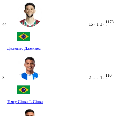
1173
44
15
-
1
3
-
ʼ
Джеммес
Джеммес
110
3
2
-
-
1
-
ʼ
Тьягу Сілва
Т. Сілва