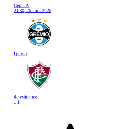
Серія А
21:30, 26 лип. 2026
Греміо
Флуміненсе
1
1