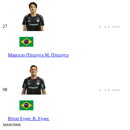
27
-
-
-
-
-
-
Марсело Піталуга
М. Піталуга
98
-
-
-
-
-
-
Вітор Еудес
В. Еудес
захисник