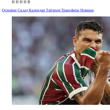
Н
Н
Н
Н
В
Основне
Склад
Календар
Таблиця
Трансфери
Новини