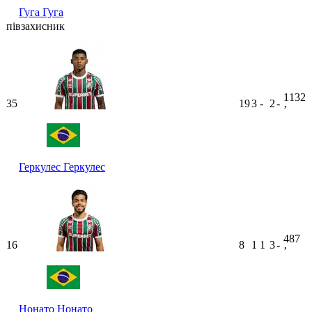
Гуга
Гуга
півзахисник
1132
35
19
3
-
2
-
ʼ
Геркулес
Геркулес
487
16
8
1
1
3
-
ʼ
Нонато
Нонато