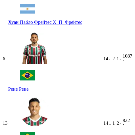
Хуан Пабло Фрейтес
Х. П. Фрейтес
1087
6
14
-
2
1
-
ʼ
Рене
Рене
822
13
14
1
1
2
-
ʼ