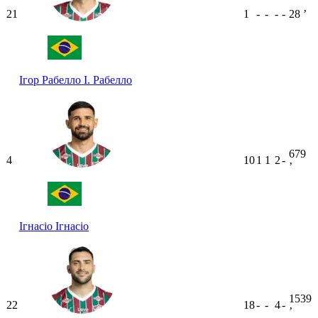
21
1
-
-
-
-
28
ʼ
Ігор Рабелло
І. Рабелло
679
4
10
1
1
2
-
ʼ
Ігнасіо
Ігнасіо
1539
22
18
-
-
4
-
ʼ