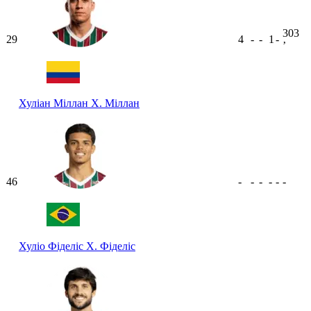
303
29
4
-
-
1
-
ʼ
Хуліан Міллан
Х. Міллан
46
-
-
-
-
-
-
Хуліо Фіделіс
Х. Фіделіс