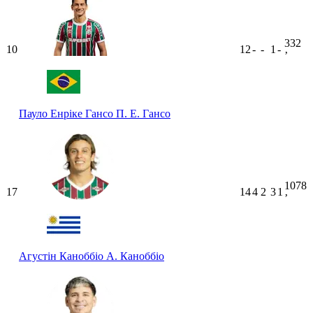
332
10
12
-
-
1
-
ʼ
Пауло Енріке Гансо
П. Е. Гансо
1078
17
14
4
2
3
1
ʼ
Агустін Каноббіо
А. Каноббіо