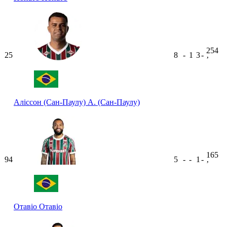
254
25
8
-
1
3
-
ʼ
Аліссон (Сан-Паулу)
А. (Сан-Паулу)
165
94
5
-
-
1
-
ʼ
Отавіо
Отавіо