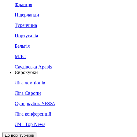
Франція
Нідерланди
Туреччина
Португалія
Бельгія
МЛС
Саудівська Аравія
Єврокубки
Ліга чемпіонів
Ліга Європи
Суперкубок УЄФА
Ліга конференцій
ЛЧ - Top News
До всіх турнірів