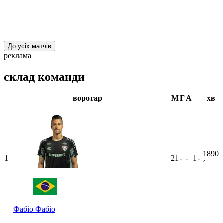
До усіх матчів
реклама
склад команди
воротар
М
Г
А
хв
1890
1
21
-
-
1
-
ʼ
Фабіо
Фабіо