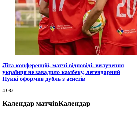
Ліга конференцій, матчі-відповіді: вилучення
українця не завадило камбеку, легендарний
Пуккі оформив дубль з асистів
4 083
Календар матчів
Календар