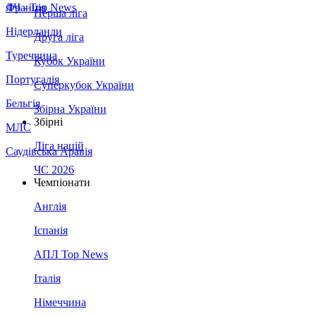
Франція
ЛЧ - Top News
Перша ліга
Нідерланди
Друга ліга
Туреччина
Кубок України
Португалія
Суперкубок України
Бельгія
Збірна України
Збірні
МЛС
Ліга націй
Саудівська Аравія
ЧС 2026
Чемпіонати
Англія
Іспанія
АПЛ Top News
Італія
Німеччина