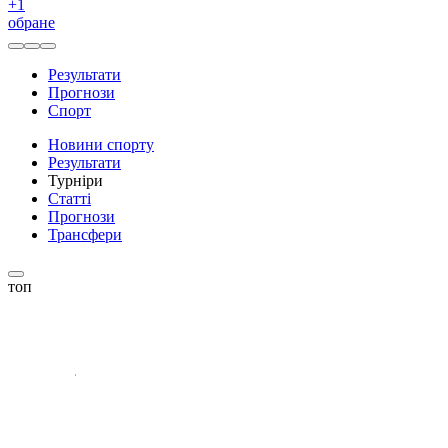
+
1
обране
Результати
Прогнози
Спорт
Новини спорту
Результати
Турніри
Статті
Прогнози
Трансфери
топ