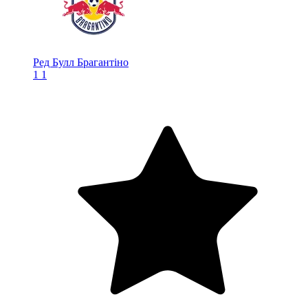
Ред Булл Брагантіно
1
1