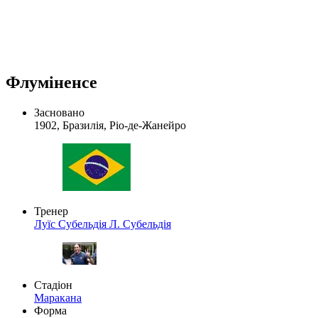
Флуміненсе
Засновано
1902, Бразилія, Ріо-де-Жанейро
Тренер
Луїс Субельдія
Л. Субельдія
Стадіон
Маракана
Форма