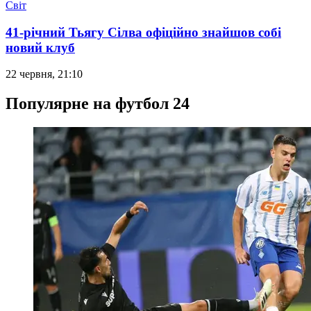
Світ
41-річний Тьягу Сілва офіційно знайшов собі
новий клуб
22 червня, 21:10
Популярне на футбол 24