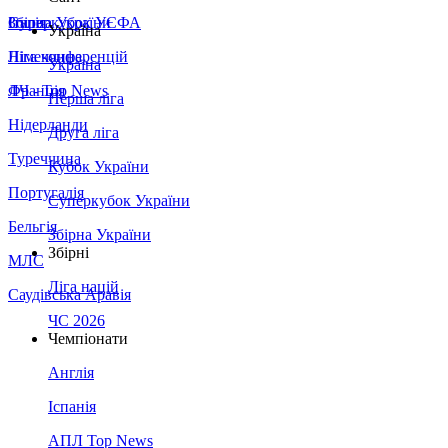
Збірна України
Італія
Суперкубок УЄФА
Україна
Німеччина
Ліга конференцій
Україна
Франція
ЛЧ - Top News
Перша ліга
Нідерланди
Друга ліга
Туреччина
Кубок України
Португалія
Суперкубок України
Бельгія
Збірна України
Збірні
МЛС
Ліга націй
Саудівська Аравія
ЧС 2026
Чемпіонати
Англія
Іспанія
АПЛ Top News