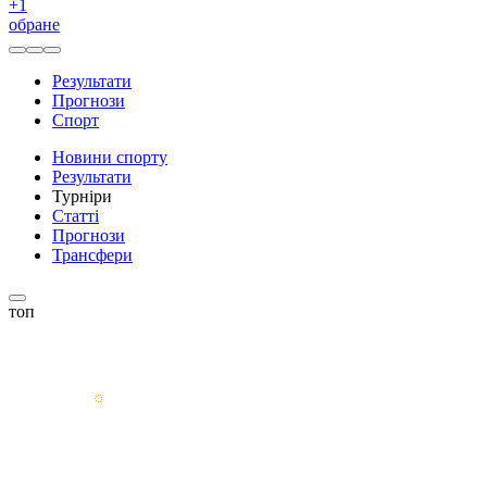
+
1
обране
Результати
Прогнози
Спорт
Новини спорту
Результати
Турніри
Статті
Прогнози
Трансфери
топ