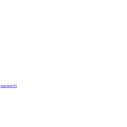
ласності