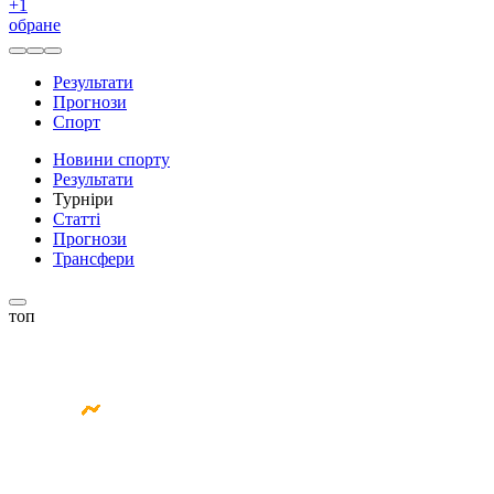
+
1
обране
Результати
Прогнози
Спорт
Новини спорту
Результати
Турніри
Статті
Прогнози
Трансфери
топ