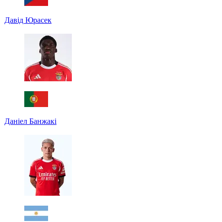
Давід Юрасек
Даніел Банжакі