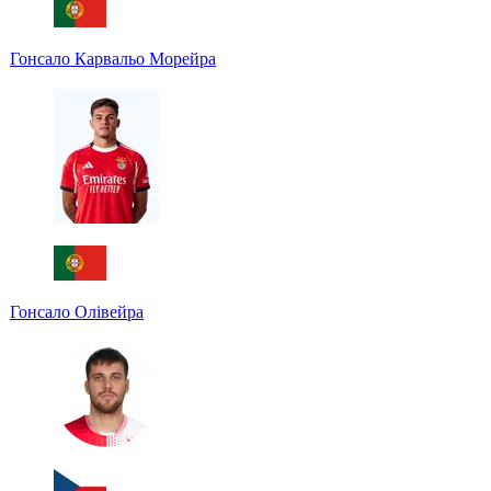
Гонсало Карвальо Морейра
Гонсало Олівейра