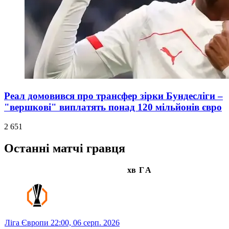
Реал домовився про трансфер зірки Бундесліги –
"вершкові" виплатять понад 120 мільйонів євро
2 651
Останні матчі гравця
хв
Г
А
Ліга Європи
22:00,
06 серп. 2026