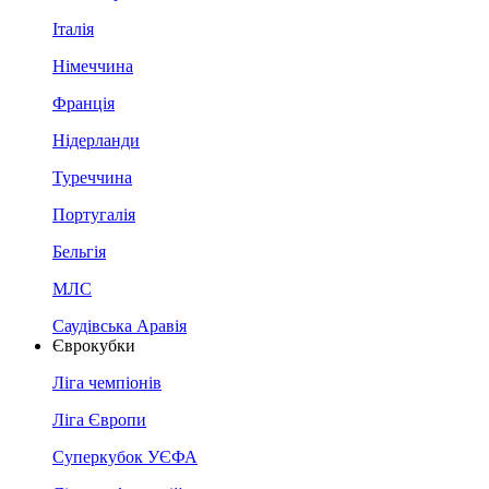
Італія
Німеччина
Франція
Нідерланди
Туреччина
Португалія
Бельгія
МЛС
Саудівська Аравія
Єврокубки
Ліга чемпіонів
Ліга Європи
Суперкубок УЄФА