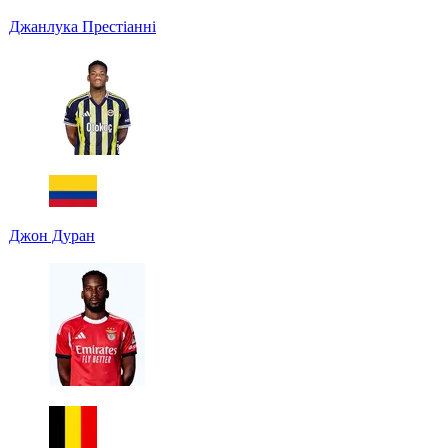
Джанлука Престіанні
Джон Дуран