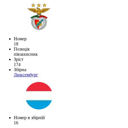
Номер
18
Позиція
півзахисник
Зріст
174
Збірна
Люксембург
Номер в збірній
16