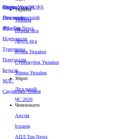
Збірна України
Італія
Суперкубок УЄФА
Україна
Німеччина
Ліга конференцій
Україна
Франція
ЛЧ - Top News
Перша ліга
Нідерланди
Друга ліга
Туреччина
Кубок України
Португалія
Суперкубок України
Бельгія
Збірна України
Збірні
МЛС
Ліга націй
Саудівська Аравія
ЧС 2026
Чемпіонати
Англія
Іспанія
АПЛ Top News