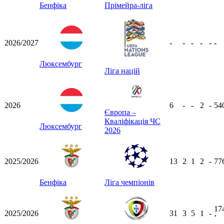
Бенфіка
Прімейра-ліга
2026/2027
-
-
-
-
-
-
Люксембург
Ліга націй
2026
6
-
-
2
-
54
Європа –
Кваліфікація ЧС
Люксембург
2026
2025/2026
13
2
1
2
-
77
Бенфіка
Ліга чемпіонів
17
2025/2026
31
3
5
1
-
ʼ