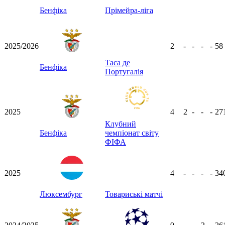
Бенфіка
Прімейра-ліга
2025/2026
2
-
-
-
-
58
Таса де
Бенфіка
Португалія
2025
4
2
-
-
-
27
Клубний
Бенфіка
чемпіонат світу
ФІФА
2025
4
-
-
-
-
34
Люксембург
Товариські матчі