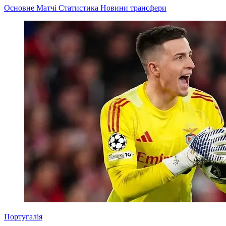
Основне
Матчі
Статистика
Новини
трансфери
Португалія