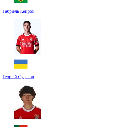
Габріель Кейроз
Георгій Судаков