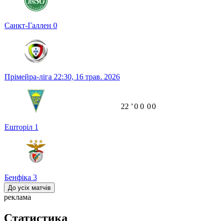
Санкт-Галлен
0
Прімейра-ліга
22:30,
16 трав. 2026
22
ʼ
0
0
0
0
Ешторіл
1
Бенфіка
3
До усіх матчів
реклама
Статистика