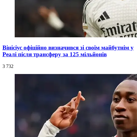
Вінісіус офіційно визначився зі своїм майбутнім у
Реалі після трансферу за 125 мільйонів
3 732