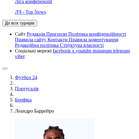
Ліга конференцій
ЛЧ - Top News
До всіх турнірів
Сайт
Редакція
Прогнози
Політика конфіденційності
Правила сайту
Контакти
Правила коментування
Редакційна політика
Структура власності
Соціальні мережі
facebook
x
youtube
instagram
telegram
viber
Футбол 24
Португалія
Бенфіка
Леандро Баррейро