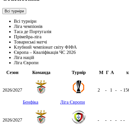
Всі турніри
Всі турніри
Ліга чемпіонів
Таса де Португалія
Прімейра-ліга
Товариські матчі
Клубний чемпіонат світу ФІФА
Європа – Кваліфікація ЧС 2026
Ліга націй
Ліга Європи
Сезон
Команда
Турнір
М
Г
А
х
2026/2027
2
-
1
-
-
15
Бенфіка
Ліга Європи
2026/2027
-
-
-
-
-
-