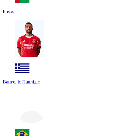
Брума
Вангеліс Павлідіс