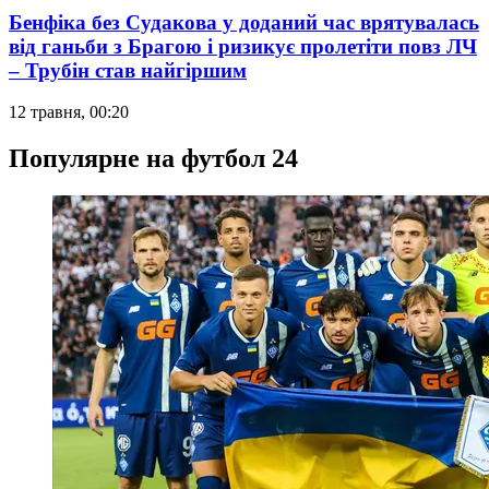
Бенфіка без Судакова у доданий час врятувалась
від ганьби з Брагою і ризикує пролетіти повз ЛЧ
– Трубін став найгіршим
12 травня, 00:20
Популярне на футбол 24