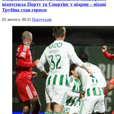
відпустила Порту та Спортінг у відрив – візаві
Трубіна став героєм
02 лютого, 00:31
Португалія