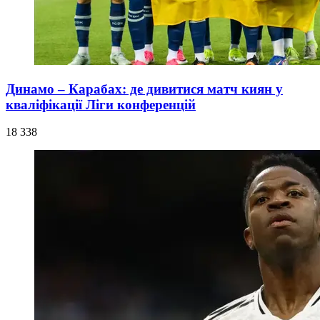
Динамо – Карабах: де дивитися матч киян у
кваліфікації Ліги конференцій
18 338