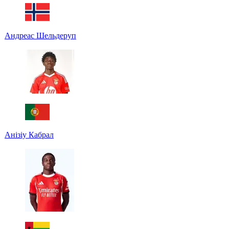
Андреас Шельдеруп
Анізіу Кабрал