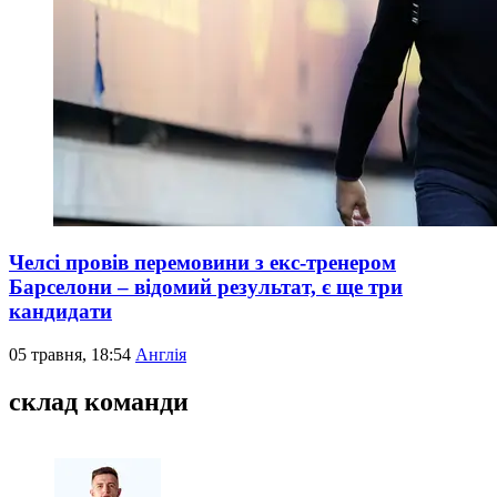
Челсі провів перемовини з екс-тренером
Барселони – відомий результат, є ще три
кандидати
05 травня, 18:54
Англія
склад команди