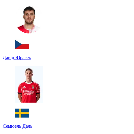
Давід Юрасек
Семюель Даль