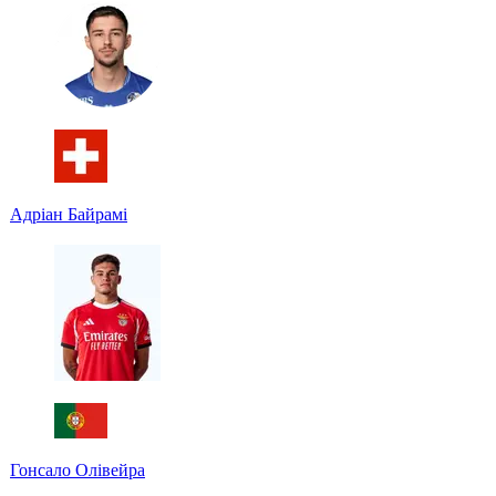
Адріан Байрамі
Гонсало Олівейра