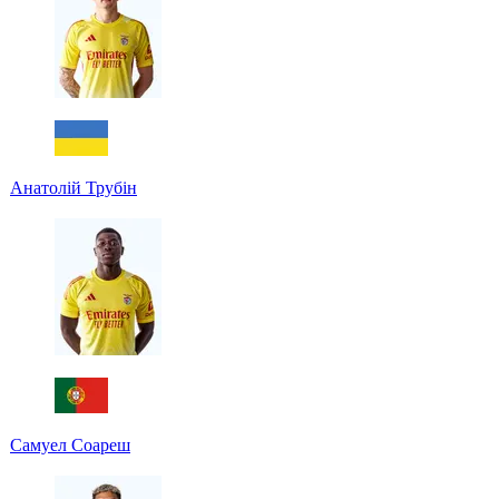
Анатолій Трубін
Самуел Соареш