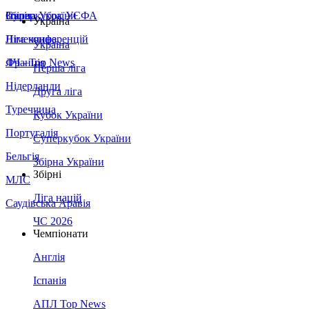
Збірна України
Італія
Суперкубок УЄФА
Україна
Німеччина
Ліга конференцій
Україна
Франція
ЛЧ - Top News
Перша ліга
Нідерланди
Друга ліга
Туреччина
Кубок України
Португалія
Суперкубок України
Бельгія
Збірна України
Збірні
МЛС
Ліга націй
Саудівська Аравія
ЧС 2026
Чемпіонати
Англія
Іспанія
АПЛ Top News