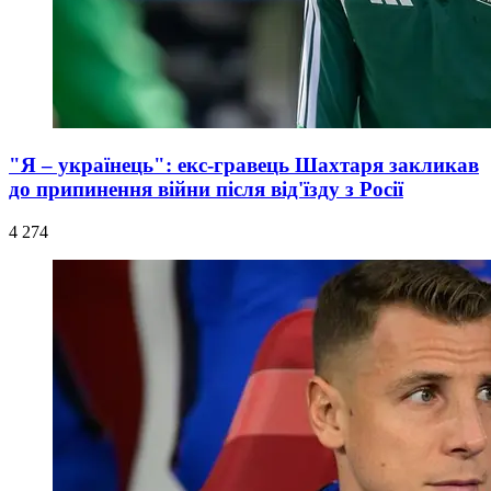
"Я – українець": екс-гравець Шахтаря закликав
до припинення війни після від'їзду з Росії
4 274