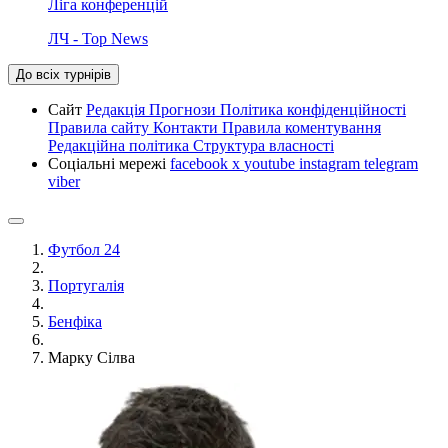
Ліга конференцій
ЛЧ - Top News
До всіх турнірів
Сайт
Редакція
Прогнози
Політика конфіденційності
Правила сайту
Контакти
Правила коментування
Редакційна політика
Структура власності
Соціальні мережі
facebook
x
youtube
instagram
telegram
viber
Футбол 24
Португалія
Бенфіка
Марку Сілва