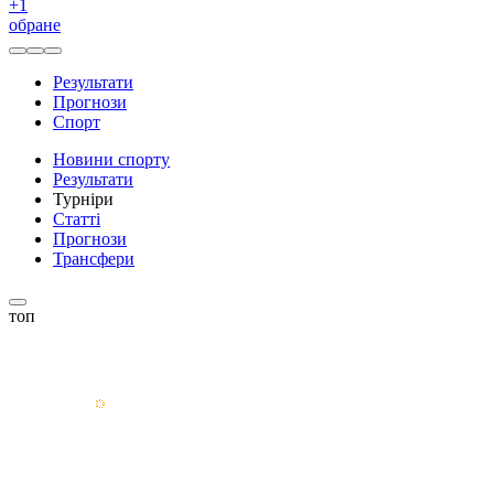
+
1
обране
Результати
Прогнози
Спорт
Новини спорту
Результати
Турніри
Статті
Прогнози
Трансфери
топ