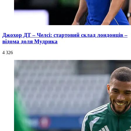
Джохор ДТ – Челсі: стартовий склад лондонців –
відома доля Мудрика
4 326