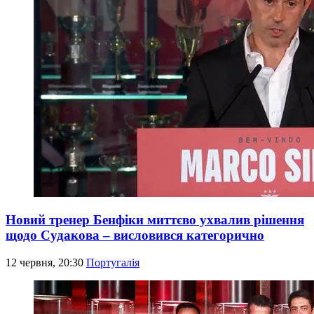
Новий тренер Бенфіки миттєво ухвалив рішення
щодо Судакова – висловився категорично
12 червня, 20:30
Португалія