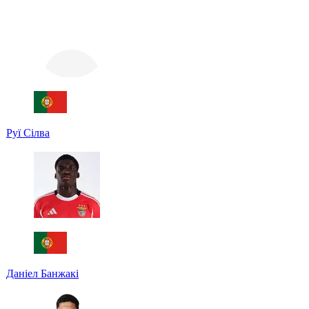
Руї Сілва
Даніел Банжакі