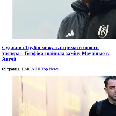
Судаков і Трубін можуть отримати нового
тренера – Бенфіка знайшла заміну Моурінью в
Англії
09 травня, 11:46
АПЛ Top News