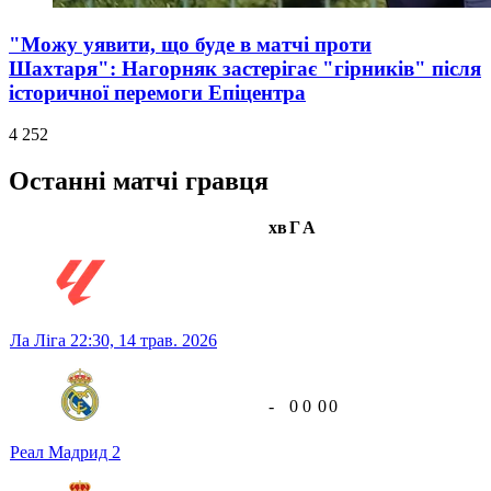
"Можу уявити, що буде в матчі проти
Шахтаря": Нагорняк застерігає "гірників" після
історичної перемоги Епіцентра
4 252
Останні матчі гравця
хв
Г
А
Ла Ліга
22:30,
14 трав. 2026
-
0
0
0
0
Реал Мадрид
2