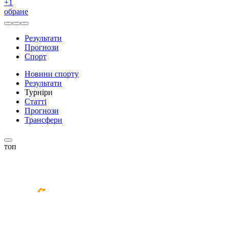
+
1
обране
Результати
Прогнози
Спорт
Новини спорту
Результати
Турніри
Статті
Прогнози
Трансфери
топ