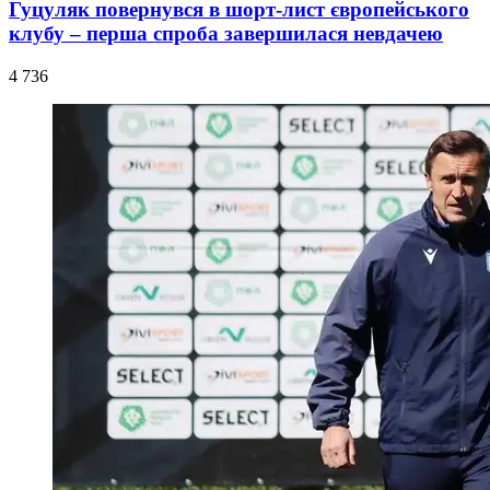
Гуцуляк повернувся в шорт-лист європейського
клубу – перша спроба завершилася невдачею
4 736