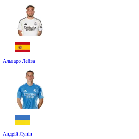
Альваро Лейва
Андрій Лунін