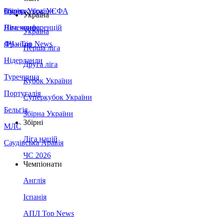
Збірна України
Італія
Суперкубок УЄФА
Україна
Німеччина
Ліга конференцій
Україна
Франція
ЛЧ - Top News
Перша ліга
Нідерланди
Друга ліга
Туреччина
Кубок України
Португалія
Суперкубок України
Бельгія
Збірна України
Збірні
МЛС
Ліга націй
Саудівська Аравія
ЧС 2026
Чемпіонати
Англія
Іспанія
АПЛ Top News