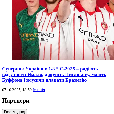
Суперник України в 1/8 ЧС-2025 – радіють
відсутності Ямаля, дякують Циганкову, мають
Буффона і змусили плакати Бразилію
07.10.2025, 18:50
Іспанія
Партнери
Реал Мадрид