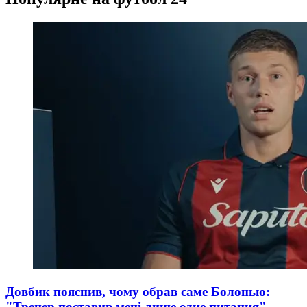
Довбик пояснив, чому обрав саме Болонью:
"Тренер поставив мені лише одне питання"