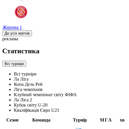
Жирона
1
До усіх матчів
реклама
Статистика
Всі турніри
Всі турніри
Ла Ліга
Копа Дель Рей
Ліга чемпіонів
Клубний чемпіонат світу ФІФА
Ла Ліга 2
Кубок світу U-20
Кваліфікація Євро U21
Сезон
Команда
Турнір
М
Г
А
хв