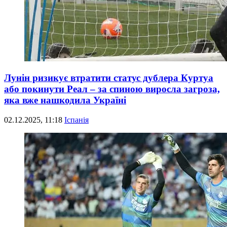
Лунін ризикує втратити статус дублера Куртуа
або покинути Реал – за спиною виросла загроза,
яка вже нашкодила Україні
02.12.2025, 11:18
Іспанія