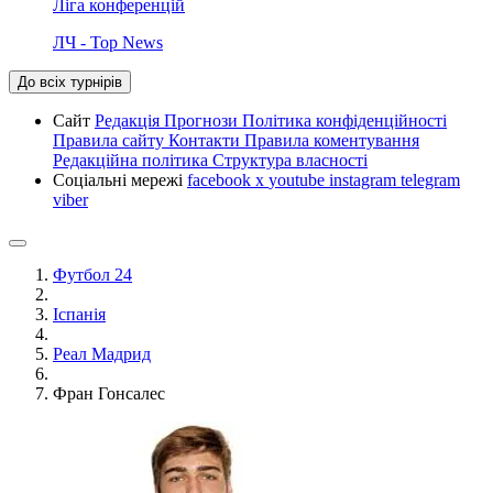
Ліга конференцій
ЛЧ - Top News
До всіх турнірів
Сайт
Редакція
Прогнози
Політика конфіденційності
Правила сайту
Контакти
Правила коментування
Редакційна політика
Структура власності
Соціальні мережі
facebook
x
youtube
instagram
telegram
viber
Футбол 24
Іспанія
Реал Мадрид
Фран Гонсалес