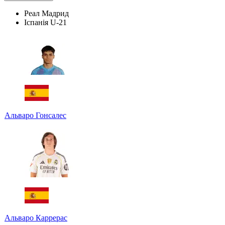
Реал Мадрид
Іспанія U-21
Альваро Гонсалес
Альваро Каррерас