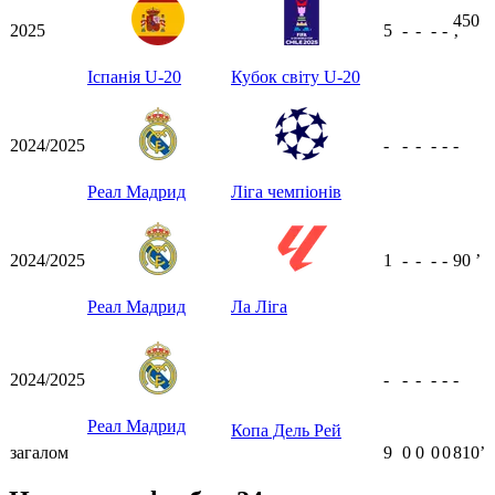
450
2025
5
-
-
-
-
ʼ
Іспанія U-20
Кубок світу U-20
2024/2025
-
-
-
-
-
-
Реал Мадрид
Ліга чемпіонів
2024/2025
1
-
-
-
-
90
ʼ
Реал Мадрид
Ла Ліга
2024/2025
-
-
-
-
-
-
Реал Мадрид
Копа Дель Рей
загалом
9
0
0
0
0
810ʼ