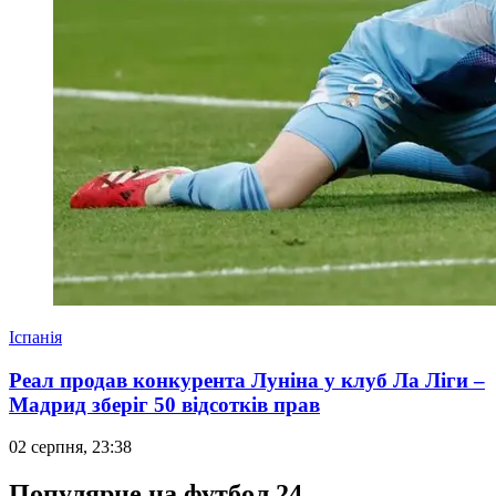
Іспанія
Реал продав конкурента Луніна у клуб Ла Ліги –
Мадрид зберіг 50 відсотків прав
02 серпня, 23:38
Популярне на футбол 24