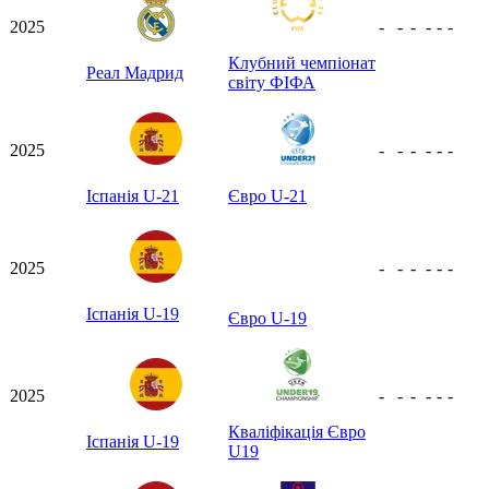
2025
-
-
-
-
-
-
Клубний чемпіонат
Реал Мадрид
світу ФІФА
2025
-
-
-
-
-
-
Іспанія U-21
Євро U-21
2025
-
-
-
-
-
-
Іспанія U-19
Євро U-19
2025
-
-
-
-
-
-
Кваліфікація Євро
Іспанія U-19
U19