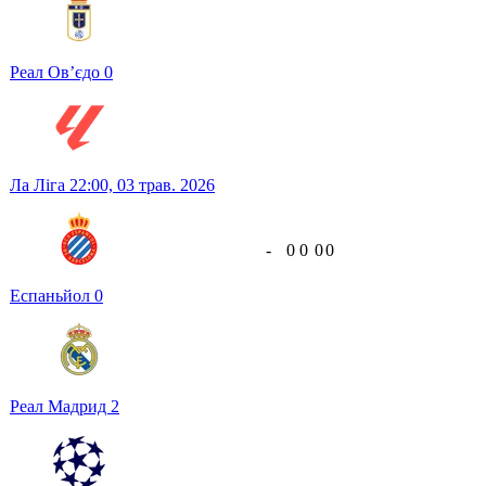
Реал Ов’єдо
0
Ла Ліга
22:00,
03 трав. 2026
-
0
0
0
0
Еспаньйол
0
Реал Мадрид
2