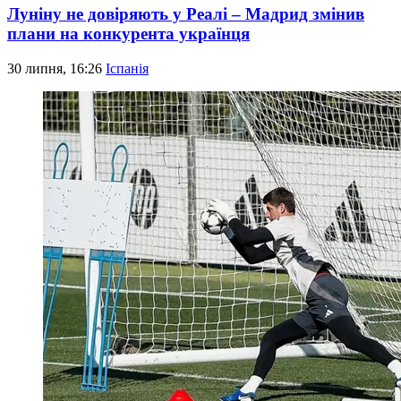
Луніну не довіряють у Реалі – Мадрид змінив
плани на конкурента українця
30 липня, 16:26
Іспанія