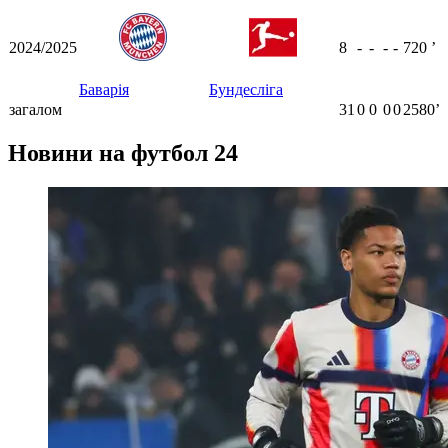
2024/2025
8
-
-
-
-
720
ʼ
Баварія
Бундесліга
загалом
31
0
0
0
0
2580ʼ
Новини на футбол 24