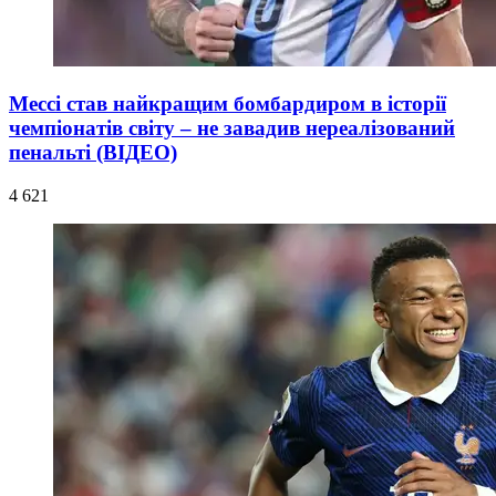
Мессі став найкращим бомбардиром в історії
чемпіонатів світу – не завадив нереалізований
пенальті (ВІДЕО)
4 621