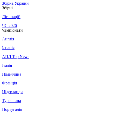
Збірна України
Збірні
Ліга націй
ЧС 2026
Чемпіонати
Англія
Іспанія
АПЛ Top News
Італія
Німеччина
Франція
Нідерланди
Туреччина
Португалія