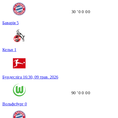
30
ʼ
0
0
0
0
Баварія
5
Кельн
1
Бундесліга
16:30,
09 трав. 2026
90
ʼ
0
0
0
0
Вольфсбург
0