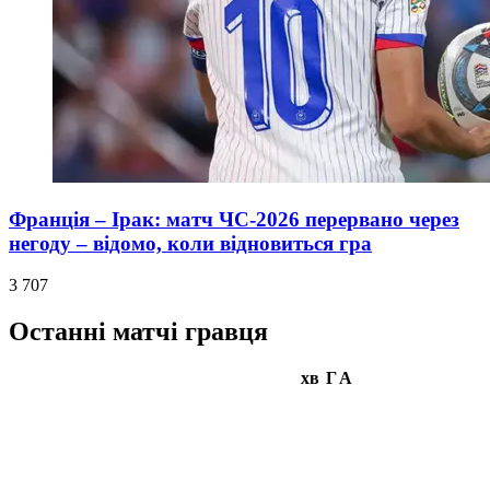
Франція – Ірак: матч ЧС-2026 перервано через
негоду – відомо, коли відновиться гра
3 707
Останні матчі гравця
хв
Г
А