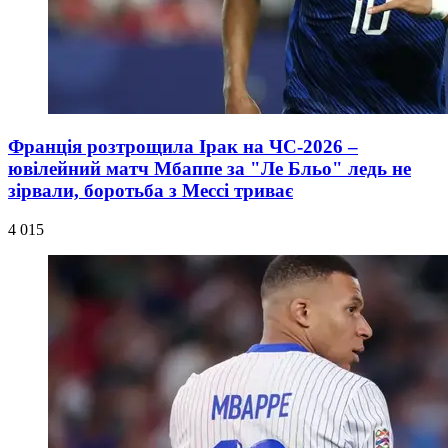
Франція розтрощила Ірак на ЧС-2026 –
ювілейний матч Мбаппе за "Ле Бльо" ледь не
зірвали, боротьба з Мессі триває
4 015