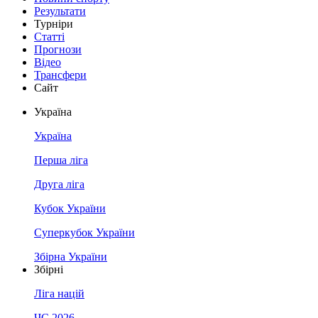
Результати
Турніри
Статті
Прогнози
Відео
Трансфери
Сайт
Україна
Україна
Перша ліга
Друга ліга
Кубок України
Суперкубок України
Збірна України
Збірні
Ліга націй
ЧС 2026