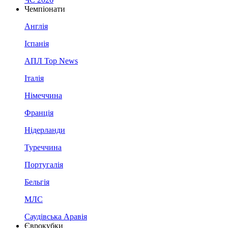
Чемпіонати
Англія
Іспанія
АПЛ Top News
Італія
Німеччина
Франція
Нідерланди
Туреччина
Португалія
Бельгія
МЛС
Саудівська Аравія
Єврокубки