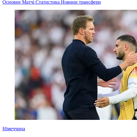
Основне
Матчі
Статистика
Новини
трансфери
Німеччина