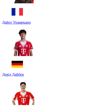
Дайот Упамекано
Девід Дайбер