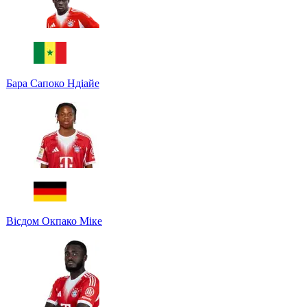
Бара Сапоко Ндіайе
Вісдом Окпако Міке