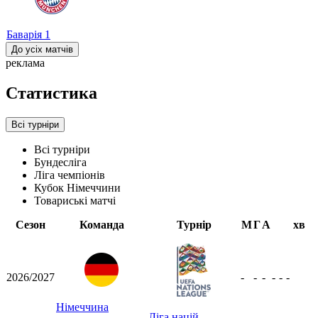
Баварія
1
До усіх матчів
реклама
Статистика
Всі турніри
Всі турніри
Бундесліга
Ліга чемпіонів
Кубок Німеччини
Товариські матчі
Сезон
Команда
Турнір
М
Г
А
хв
2026/2027
-
-
-
-
-
-
Німеччина
Ліга націй