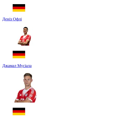
Деніз Офлі
Джамал Мусіала