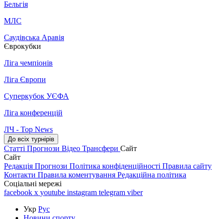
Бельгія
МЛС
Саудівська Аравія
Єврокубки
Ліга чемпіонів
Ліга Європи
Суперкубок УЄФА
Ліга конференцій
ЛЧ - Top News
До всіх турнірів
Статті
Прогнози
Відео
Трансфери
Сайт
Сайт
Редакція
Прогнози
Політика конфіденційності
Правила сайту
Контакти
Правила коментування
Редакційна політика
Соціальні мережі
facebook
x
youtube
instagram
telegram
viber
Укр
Рус
Новини спорту