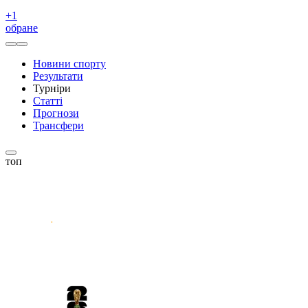
+
1
обране
Новини спорту
Результати
Турніри
Статті
Прогнози
Трансфери
топ