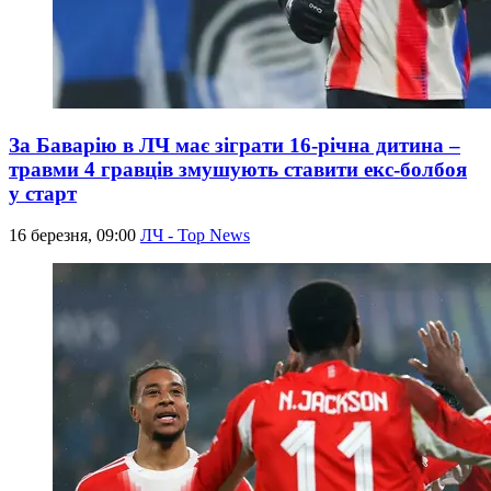
За Баварію в ЛЧ має зіграти 16-річна дитина –
травми 4 гравців змушують ставити екс-болбоя
у старт
16 березня, 09:00
ЛЧ - Top News