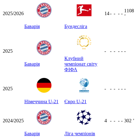
1108
2025/2026
14
-
-
-
-
ʼ
Баварія
Бундесліга
2025
-
-
-
-
-
-
Клубний
Баварія
чемпіонат світу
ФІФА
2025
-
-
-
-
-
-
Німеччина U-21
Євро U-21
2024/2025
4
-
-
-
-
302
ʼ
Баварія
Ліга чемпіонів