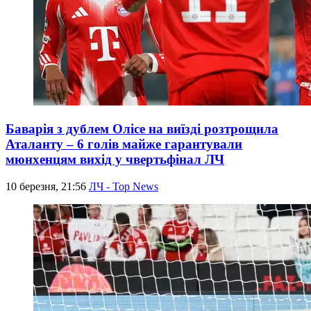
Баварія з дублем Олісе на виїзді розтрощила
Аталанту – 6 голів майже гарантували
мюнхенцям вихід у чвертьфінал ЛЧ
10 березня, 21:56
ЛЧ - Top News