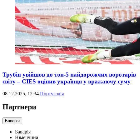
Трубін увійшов до топ-5 найдорожчих воротарів
світу – CIES оцінив українця у вражаючу суму
08.12.2025, 12:34
Португалія
Партнери
Баварія
Баварія
Німеччина