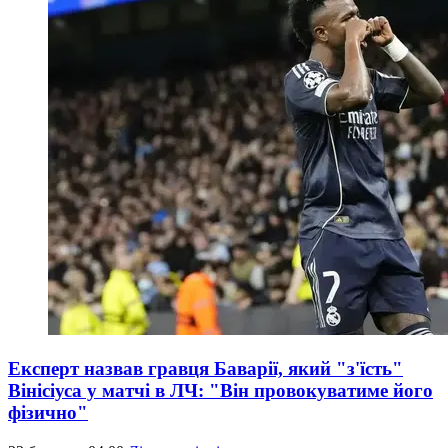
Експерт назвав гравця Баварії, який "з'їсть"
Вінісіуса у матчі в ЛЧ: "Він провокуватиме його
фізично"