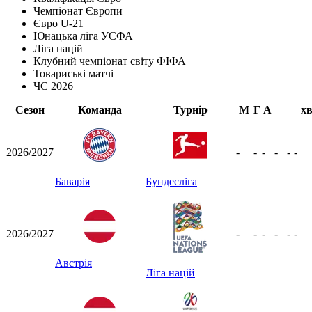
Чемпіонат Європи
Євро U-21
Юнацька ліга УЄФА
Ліга націй
Клубний чемпіонат світу ФІФА
Товариські матчі
ЧС 2026
Сезон
Команда
Турнір
М
Г
А
х
2026/2027
-
-
-
-
-
-
Баварія
Бундесліга
2026/2027
-
-
-
-
-
-
Австрія
Ліга націй