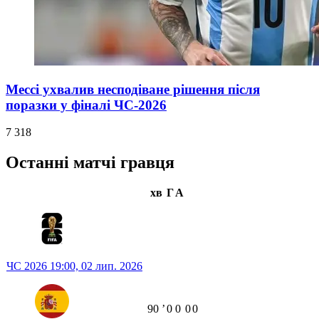
Мессі ухвалив несподіване рішення після
поразки у фіналі ЧС-2026
7 318
Останні матчі гравця
хв
Г
А
ЧС 2026
19:00,
02 лип. 2026
90
ʼ
0
0
0
0