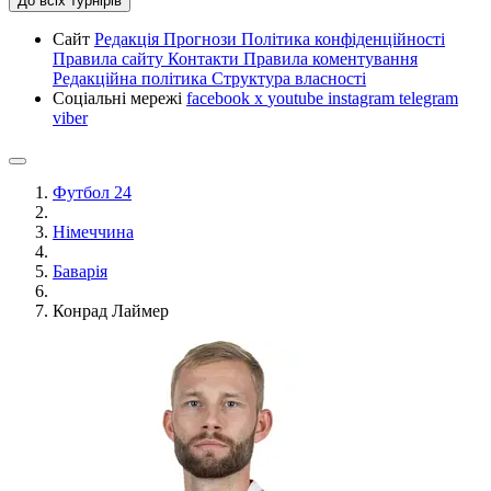
До всіх турнірів
Сайт
Редакція
Прогнози
Політика конфіденційності
Правила сайту
Контакти
Правила коментування
Редакційна політика
Структура власності
Соціальні мережі
facebook
x
youtube
instagram
telegram
viber
Футбол 24
Німеччина
Баварія
Конрад Лаймер