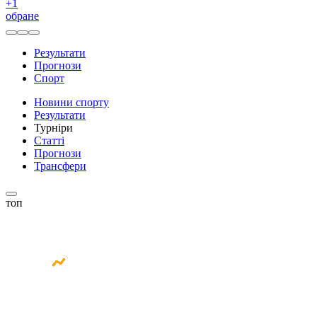
+
1
обране
Результати
Прогнози
Спорт
Новини спорту
Результати
Турніри
Статті
Прогнози
Трансфери
топ