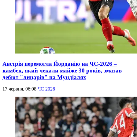
Австрія перемогла Йорданію на ЧС-2026 –
камбек, який чекали майже 30 років, змазав
дебют "лицарів" на Мундіалях
17 червня, 06:08
ЧС 2026