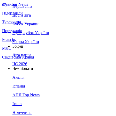
Франція
ЛЧ - Top News
Перша ліга
Нідерланди
Друга ліга
Туреччина
Кубок України
Португалія
Суперкубок України
Бельгія
Збірна України
Збірні
МЛС
Ліга націй
Саудівська Аравія
ЧС 2026
Чемпіонати
Англія
Іспанія
АПЛ Top News
Італія
Німеччина