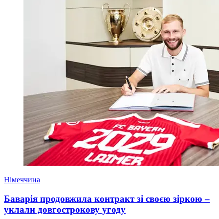
Німеччина
Баварія продовжила контракт зі своєю зіркою –
уклали довгострокову угоду