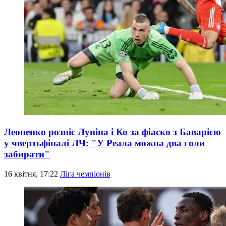
Леоненко розніс Луніна і Ко за фіаско з Баварією
у чвертьфіналі ЛЧ: "У Реала можна два голи
забирати"
16 квітня, 17:22
Ліга чемпіонів