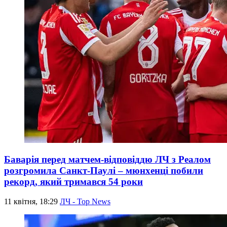
Баварія перед матчем-відповіддю ЛЧ з Реалом
розгромила Санкт-Паулі – мюнхенці побили
рекорд, який тримався 54 роки
11 квітня, 18:29
ЛЧ - Top News