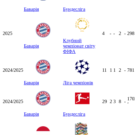
Баварія
Бундесліга
2025
4
-
-
2
-
29
Клубний
Баварія
чемпіонат світу
ФІФА
2024/2025
11
1
1
2
-
78
Баварія
Ліга чемпіонів
170
2024/2025
29
2
3
8
-
ʼ
Баварія
Бундесліга