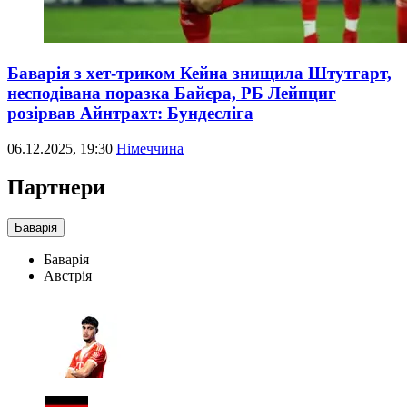
Баварія з хет-триком Кейна знищила Штутгарт,
несподівана поразка Байєра, РБ Лейпциг
розірвав Айнтрахт: Бундесліга
06.12.2025, 19:30
Німеччина
Партнери
Баварія
Баварія
Австрія