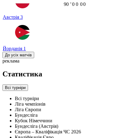
90
ʼ
0
0
0
0
Австрія
3
Йорданія
1
До усіх матчів
реклама
Статистика
Всі турніри
Всі турніри
Ліга чемпіонів
Ліга Європи
Бундесліга
Кубок Німеччини
Бундесліга (Австрія)
Європа – Кваліфікація ЧС 2026
Кваліфікація Євро