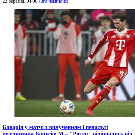
22 березня, 04:00
Ліга чемпіонів
Баварія у матчі з вилученням і пенальті
розгромила Борусію М – "Ротен" відірвались від