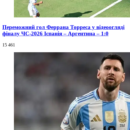
Переможний гол Феррана Торреса у відеоогляді
фіналу ЧС-2026 Іспанія – Аргентина – 1:0
15 461