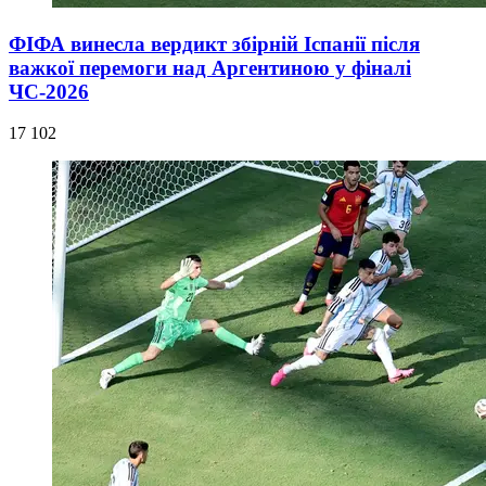
ФІФА винесла вердикт збірній Іспанії після
важкої перемоги над Аргентиною у фіналі
ЧС-2026
17 102