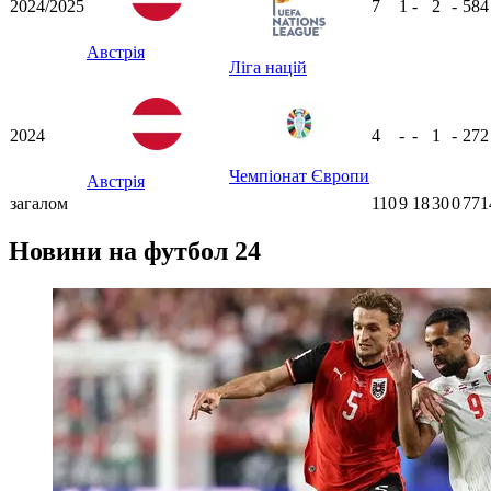
2024/2025
7
1
-
2
-
58
Австрія
Ліга націй
2024
4
-
-
1
-
27
Чемпіонат Європи
Австрія
загалом
110
9
18
30
0
771
Новини на футбол 24