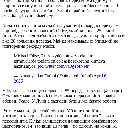
А ще в активі Кейна є 5 гольових передач. На одному з
відрізків сезону він навіть почав роздавати більше асистів і
пасів під удар, ніж сам бив. Харрі вкрай небезпечний і як
страйкер, і як плеймейкер.
Хоча за просування м'яча й годування форвардів передусім
відповідає феноменальний Олісе, який виконав 25 асистів
(про 16 голів теж забувати не можна), а у всіх турнірах він має
вже 28 гольових передач. Майкл максимально близький до
повторення рекорду Мессі.
Michael Olise, 21. yüzyılda bir sezonda tüm
turnuvalarda toplam en çok asist rekorunu kırmaya
hazırlanıyor!
pic.twitter.com/vz0g1bfNNh
— Almanya'dan Futbol (@almanydnfutbol)
April 6,
2026
У Бундеслізі француз віддав аж 85 передач під удар (49 з гри).
Ось таких машин необхідно стримати традиційно дірявій
обороні Реала. У Луніна сьогодні буде дуже багато роботи.
Втім, у мадридців є свій чіт-код. Мбаппе постійно
критикують, однак його вплив на атаку "бланкос" важко
переоцінити. Кіліан залишається найкращим бомбардиром
цьогорічної ЛЧ, забивши 13 голів – по одному на кожні 56