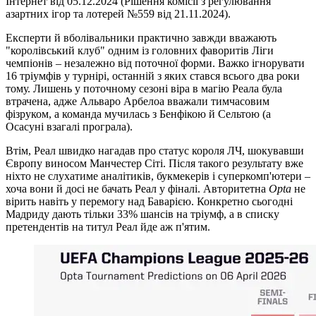
Інтернет від 05.12.2024 (Рішення комісії з регулювання
азартних ігор та лотерей №559 від 21.11.2024).
Експерти й вболівальники практично завжди вважають
"королівський клуб" одним із головних фаворитів Ліги
чемпіонів – незалежно від поточної форми. Важко ігнорувати
16 тріумфів у турнірі, останній з яких стався всього два роки
тому. Лишень у поточному сезоні віра в магію Реала була
втрачена, адже Альваро Арбелоа вважали тимчасовим
фізруком, а команда мучилась з Бенфікою й Сельтою (а
Осасуні взагалі програла).
Втім, Реал швидко нагадав про статус короля ЛЧ, шокувавши
Європу виносом Манчестер Сіті. Після такого результату вже
ніхто не слухатиме аналітиків, букмекерів і суперкомп'ютери –
хоча вони й досі не бачать Реал у фіналі. Авторитетна
Opta
не
вірить навіть у перемогу над Баварією. Конкретно сьогодні
Мадриду дають тільки 33% шансів на тріумф, а в списку
претендентів на титул Реал йде аж п'ятим.