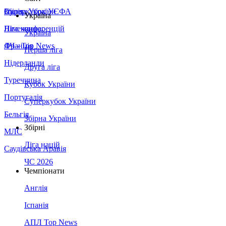
Збірна України
Італія
Суперкубок УЄФА
Україна
Німеччина
Ліга конференцій
Україна
Франція
ЛЧ - Top News
Перша ліга
Нідерланди
Друга ліга
Туреччина
Кубок України
Португалія
Суперкубок України
Бельгія
Збірна України
Збірні
МЛС
Ліга націй
Саудівська Аравія
ЧС 2026
Чемпіонати
Англія
Іспанія
АПЛ Top News