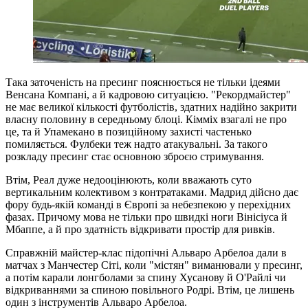
Така заточеність на пресинг пояснюється не тільки ідеями
Венсана Компані, а й кадровою ситуацією. "Рекордмайстер"
не має великої кількості футболістів, здатних надійно закрити
власну половину в середньому блоці. Кімміх взагалі не про
це, та й Упамекано в позиційному захисті частенько
помиляється. Фулбеки теж надто атакувальні. За такого
розкладу пресинг стає основною зброєю стримування.
Втім, Реал дуже недооцінюють, коли вважають суто
вертикальним колективом з контратаками. Мадрид дійсно дає
фору будь-якій команді в Європі за небезпекою у перехідних
фазах. Причому мова не тільки про швидкі ноги Вінісіуса й
Мбаппе, а й про здатність відкривати простір для ривків.
Справжній майстер-клас підопічні Альваро Арбелоа дали в
матчах з Манчестер Сіті, коли "містян" виманювали у пресинг,
а потім карали лонгболами за спину Хусанову й О'Райлі чи
відкриваннями за спиною повільного Родрі. Втім, це лишень
один з інструментів Альваро Арбелоа.