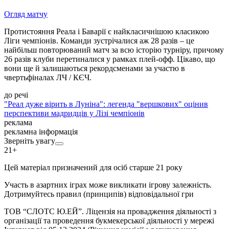
Огляд матчу
Протистояння Реала і Баварії є найкласичнішою класикою
Ліги чемпіонів. Команди зустрічалися аж 28 разів – це
найбільш повторюваний матч за всю історію турніру, причому
26 разів клуби перетиналися у рамках плей-офф. Цікаво, що
вони ще й залишаються рекордсменами за участю в
чвертьфіналах ЛЧ / КЄЧ.
до речі
"Реал дуже вірить в Луніна": легенда "вершкових" оцінив
перспективи мадридців у Лізі чемпіонів
реклама
рекламна інформація
Зверніть увагу
21+
Цей матеріал призначений для осіб старше 21 року
Участь в азартних іграх може викликати ігрову залежність.
Дотримуйтесь правил (принципів) відповідальної гри
ТОВ “СЛОТС Ю.ЕЙ”. Ліцензія на провадження діяльності з
організації та проведення букмекерської діяльності у мережі