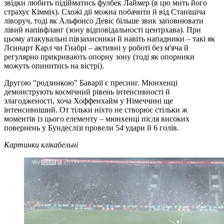
звідки любить підійматись фулбек Лаймер (в цю мить його
страхує Кімміх). Схожі дії можна побачити й від Станішіча
ліворуч, тоді як Альфонсо Девіс більше звик заповнювати
лівий напівфланг (зону відповідальності центрхава). При
цьому атакувальні півзахисники й навіть нападники – такі як
Лєннарт Карл чи Гнабрі – активні у роботі без м'яча й
регулярно прикривають опорну зону (тоді як опорники
можуть опинитись на вістрі).
Другою "родзинкою" Баварії є пресинг. Мюнхенці
демонструють космічний рівень інтенсивності й
злагодженості, хоча Хоффенхайм у Німеччині ще
інтенсивніший. От тільки ніхто не створює стільки ж
моментів із цього елементу – мюнхенці після високих
повернень у Бундеслізі провели 54 удари й 6 голів.
Картинки клікабельні