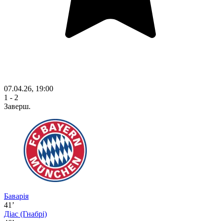
07.04.26, 19:00
1 - 2
Заверш.
Баварія
41’
Діас
(Гнабрі)