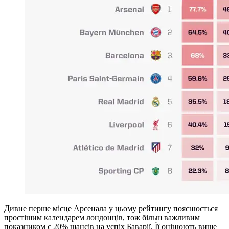
Дивне перше місце Арсенала у цьому рейтингу пояснюється
простішим календарем лондонців, тож більш важливим
показником є 20% шансів на успіх Баварії. Її оцінюють вище