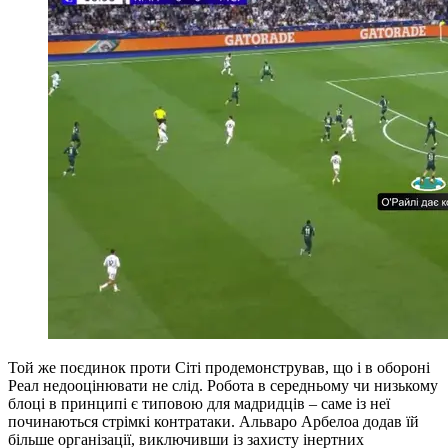
Той же поєдинок проти Сіті продемонстрував, що і в обороні
Реал недооцінювати не слід. Робота в середньому чи низькому
блоці в принципі є типовою для мадридців – саме із неї
починаються стрімкі контратаки. Альваро Арбелоа додав їй
більше організації, виключивши із захисту інертних