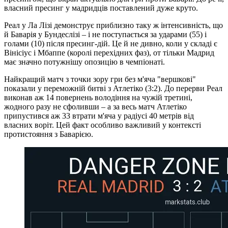
власний пресинг у мадридців поставлений дуже круто.
Реал у Ла Лізі демонструє приблизно таку ж інтенсивність, що
й Баварія у Бундеслізі – і не поступається за ударами (55) і
голами (10) після пресинг-дій. Це й не дивно, коли у складі є
Вінісіус і Мбаппе (королі перехідних фаз), от тільки Мадрид
має значно потужнішу опозицію в чемпіонаті.
Найкращий матч з точки зору гри без м'яча "вершкові"
показали у переможній битві з Атлетіко (3:2). До перерви Реал
виконав аж 14 повернень володіння на чужій третині,
жодного разу не сфоливши – а за весь матч Атлетіко
припустився аж 33 втрати м'яча у радіусі 40 метрів від
власних воріт. Цей факт особливо важливий у контексті
протистояння з Баварією.