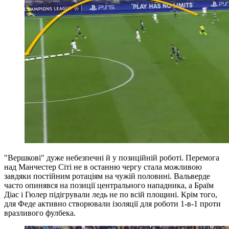
"Вершкові" дуже небезпечні й у позиційній роботі. Перемога
над Манчестер Сіті не в останню чергу стала можливою
завдяки постійним ротаціям на чужій половині. Вальверде
часто опинявся на позиції центрального нападника, а Браїм
Діас і Гюлер підігрували ледь не по всій площині. Крім того,
для Феде активно створювали ізоляції для роботи 1-в-1 проти
вразливого фулбека.