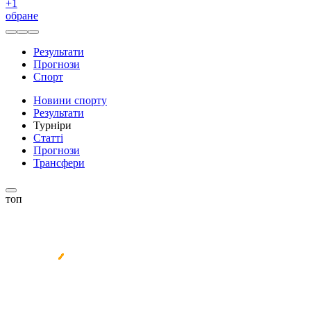
+
1
обране
Результати
Прогнози
Спорт
Новини спорту
Результати
Турніри
Статті
Прогнози
Трансфери
топ