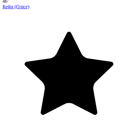
46’
Кейн
(Олісе)