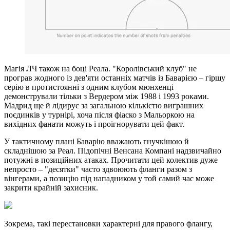
Магія ЛЧ також на боці Реала. "Королівський клуб" не
програв жодного із дев'яти останніх матчів із Баварією – гіршу
серію в протистоянні з одним клубом мюнхенці
демонстрували тільки з Вердером між 1988 і 1993 роками.
Мадрид ще й лідирує за загальною кількістю виграшних
поєдинків у турнірі, хоча після фіаско з Мальоркою на
вихідних фанати можуть і проігнорувати цей факт.
У тактичному плані Баварію вважають гнучкішою й
складнішою за Реал. Підопічні Венсана Компані надзвичайно
потужні в позиційних атаках. Прочитати цей колектив дуже
непросто – "десятки" часто здвоюють фланги разом з
вінгерами, а позицію під нападником у той самий час може
закрити крайній захисник.
Зокрема, такі перестановки характерні для правого флангу,