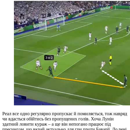
Реал все одно регулярно пропускає й помиляється, тож навряд
чи вдасться обійтись без пропущених голів. Хоча Лунін
здатний ловити кураж – а ще він непогано працює під
пресингом, що вкрай актуально для гри проти Баварії. До речі,