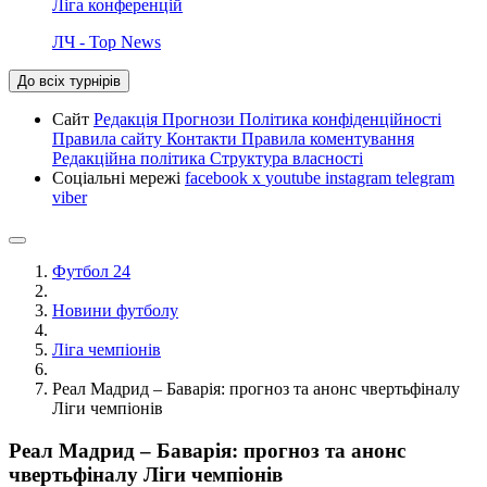
Ліга конференцій
ЛЧ - Top News
До всіх турнірів
Сайт
Редакція
Прогнози
Політика конфіденційності
Правила сайту
Контакти
Правила коментування
Редакційна політика
Структура власності
Соціальні мережі
facebook
x
youtube
instagram
telegram
viber
Футбол 24
Новини футболу
Ліга чемпіонів
Реал Мадрид – Баварія: прогноз та анонс чвертьфіналу
Ліги чемпіонів
Реал Мадрид – Баварія: прогноз та анонс
чвертьфіналу Ліги чемпіонів