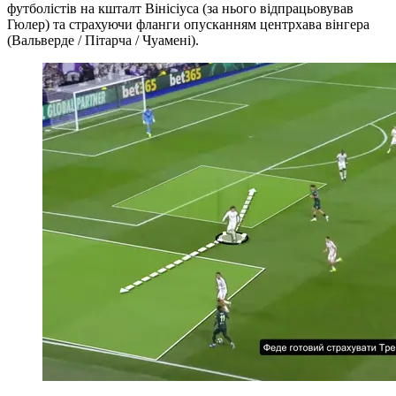
футболістів на кшталт Вінісіуса (за нього відпрацьовував
Гюлер) та страхуючи фланги опусканням центрхава вінгера
(Вальверде / Пітарча / Чуамені).