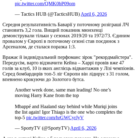
pic.twitter.com/QMK0bP09om
— Tactics HUB (@TacticsHUB)
April 6, 2026
Середня результативність Баварії у поточному розіграші ЛЧ
становить 3,2 гола. Вищий показник мюнхенці
демонстрували тільки у сезонах 2019/20 та 1972/73. Єдиним
провалом у Європі в поточному сезоні став поєдинок з
Арсеналом, де сталася поразка 1:3.
Вражає й індивідуальний перфоманс зірок "рекордмайстера".
Передусім, варто відзначити Кейна – Харрі провів вже 47
голів за клуб, 10 із яких англієць відвантажив у Лізі чемпіонів.
Серед бомбардирів топ-5 ліг Європи він лідирує з 31 голом,
впевнено крокуючи до Золотого бутса.
Another week done, same man leading! No one’s
moving Harry Kane from the top
Mbappé and Haaland stay behind while Muriqi joins
the list again! Igor Thiago is the one who completes the
top-5
pic.twitter.com/hrGWCyrJyV
— SportyTV (@SportyTV)
April 6, 2026