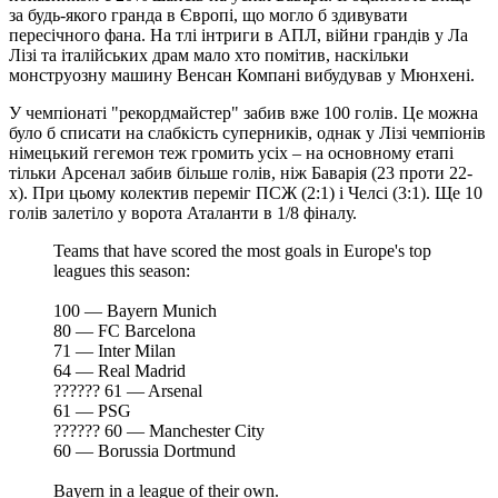
за будь-якого гранда в Європі, що могло б здивувати
пересічного фана. На тлі інтриги в АПЛ, війни грандів у Ла
Лізі та італійських драм мало хто помітив, наскільки
монструозну машину Венсан Компані вибудував у Мюнхені.
У чемпіонаті "рекордмайстер" забив вже 100 голів. Це можна
було б списати на слабкість суперників, однак у Лізі чемпіонів
німецький гегемон теж громить усіх – на основному етапі
тільки Арсенал забив більше голів, ніж Баварія (23 проти 22-
х). При цьому колектив переміг ПСЖ (2:1) і Челсі (3:1). Ще 10
голів залетіло у ворота Аталанти в 1/8 фіналу.
Teams that have scored the most goals in Europe's top
leagues this season:
100 — Bayern Munich
80 — FC Barcelona
71 — Inter Milan
64 — Real Madrid
?????? 61 — Arsenal
61 — PSG
?????? 60 — Manchester City
60 — Borussia Dortmund
Bayern in a league of their own.