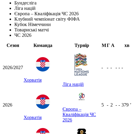
Бундесліга
Ліга націй
Європа – Кваліфікація ЧС 2026
Клубний чемпіонат світу ФІФА
Кубок Німеччини
Товариські матчі
ЧС 2026
Сезон
Команда
Турнір
М
Г
А
хв
2026/2027
-
-
-
-
-
-
Хорватія
Ліга націй
2026
5
-
2
-
-
379
ʼ
Європа –
Кваліфікація ЧС
Хорватія
2026