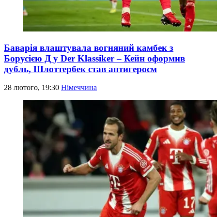
Баварія влаштувала вогняний камбек з
Борусією Д у Der Klassiker – Кейн оформив
дубль, Шлоттербек став антигероєм
28 лютого, 19:30
Німеччина