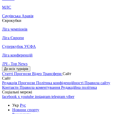
МЛС
Саудівська Аравія
Єврокубки
Ліга чемпіонів
Ліга Європи
Суперкубок УЄФА
Ліга конференцій
ЛЧ - Top News
До всіх турнірів
Статті
Прогнози
Відео
Трансфери
Сайт
Сайт
Редакція
Прогнози
Політика конфіденційності
Правила сайту
Контакти
Правила коментування
Редакційна політика
Соціальні мережі
facebook
x
youtube
instagram
telegram
viber
Укр
Рус
Новини спорту