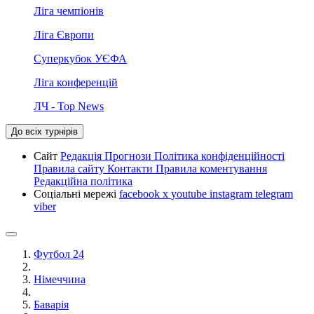
Ліга чемпіонів
Ліга Європи
Суперкубок УЄФА
Ліга конференцій
ЛЧ - Top News
До всіх турнірів
Сайт
Редакція
Прогнози
Політика конфіденційності
Правила сайту
Контакти
Правила коментування
Редакційна політика
Соціальні мережі
facebook
x
youtube
instagram
telegram
viber
Футбол 24
Німеччина
Баварія