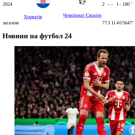
2024
2
-
-
1
-
180
ʼ
Чемпіонат Європи
Хорватія
загалом
77
3
11
4
0
5647ʼ
Новини на футбол 24