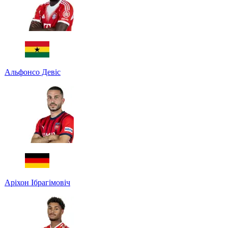
Альфонсо Девіс
Аріхон Ібрагімовіч