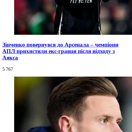
Зінченко повернувся до Арсенала – чемпіони
АПЛ прихистили екс-гравця після відходу з
Аякса
5 767