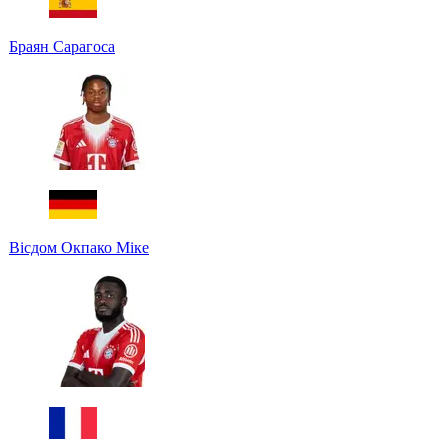
Браян Сарагоса
Вісдом Окпако Міке