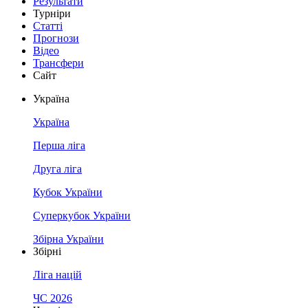
Результати
Турніри
Статті
Прогнози
Відео
Трансфери
Сайт
Україна
Україна
Перша ліга
Друга ліга
Кубок України
Суперкубок України
Збірна України
Збірні
Ліга націй
ЧС 2026