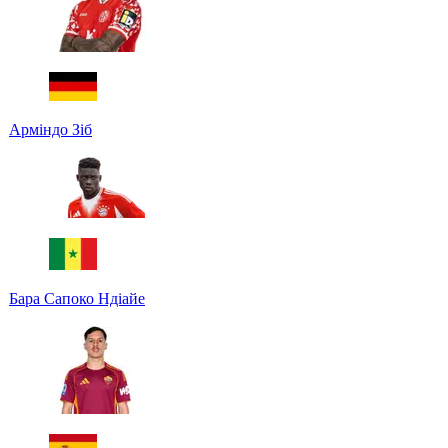
Арміндо Зіб
Бара Сапоко Ндіайе