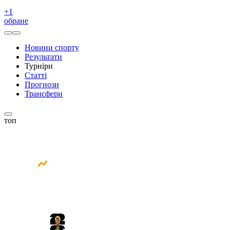
+
1
обране
Новини спорту
Результати
Турніри
Статті
Прогнози
Трансфери
топ