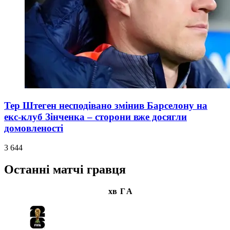
Тер Штеген несподівано змінив Барселону на
екс-клуб Зінченка – сторони вже досягли
домовленості
3 644
Останні матчі гравця
хв
Г
А