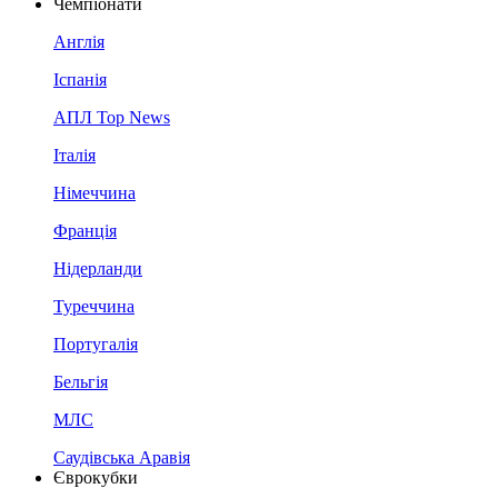
Чемпіонати
Англія
Іспанія
АПЛ Top News
Італія
Німеччина
Франція
Нідерланди
Туреччина
Португалія
Бельгія
МЛС
Саудівська Аравія
Єврокубки