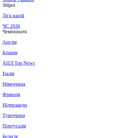
Збірні
Ліга націй
ЧС 2026
Чемпіонати
Англія
Іспанія
АПЛ Top News
Італія
Німеччина
Франція
Нідерланди
Туреччина
Португалія
Бельгія