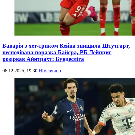
Баварія з хет-триком Кейна знищила Штутгарт,
несподівана поразка Байєра, РБ Лейпциг
розірвав Айнтрахт: Бундесліга
06.12.2025, 19:30
Німеччина