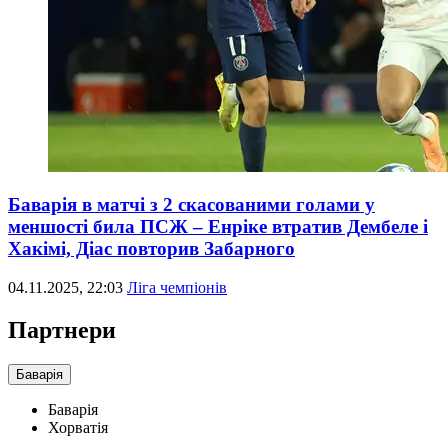
Баварія в матчі з 2 скасованими голами у
меншості била ПСЖ – Енріке втратив Дембеле і
Хакімі, Діас повторив Забарного
04.11.2025, 22:03
Ліга чемпіонів
Партнери
Баварія
Баварія
Хорватія