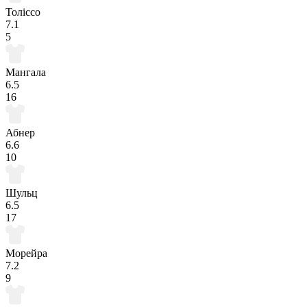
Толіссо
7.1
5
Мангала
6.5
16
Абнер
6.6
10
Шульц
6.5
17
Морейра
7.2
9