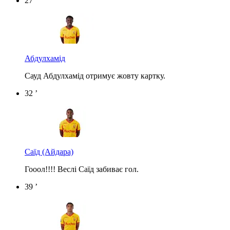
27 ’
Абдулхамід
Сауд Абдулхамід отримує жовту картку.
32 ’
Саїд
(Айдара)
Гооол!!!! Веслі Саїд забиває гол.
39 ’