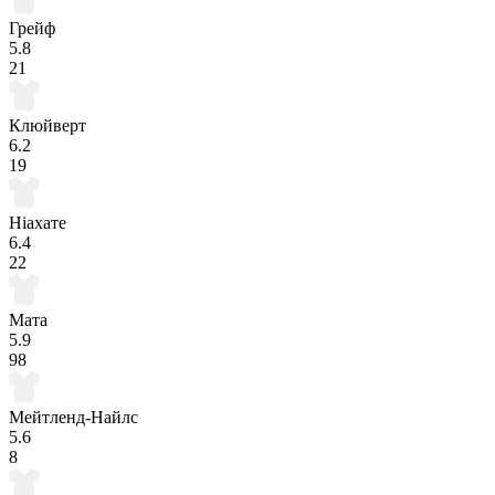
Грейф
5.8
21
Клюйверт
6.2
19
Ніахате
6.4
22
Мата
5.9
98
Мейтленд-Найлс
5.6
8