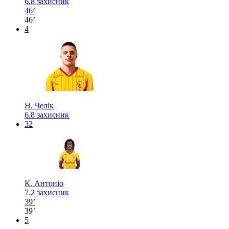
6.8
захисник
46’
46’
4
Н. Челік
6.8
захисник
32
К. Антоніо
7.2
захисник
39’
39’
5