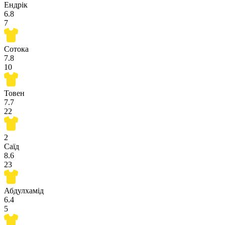
Ендрік
6.8
7
Сотока
7.8
10
Товен
7.7
22
2
Саїд
8.6
23
Абдулхамід
6.4
5