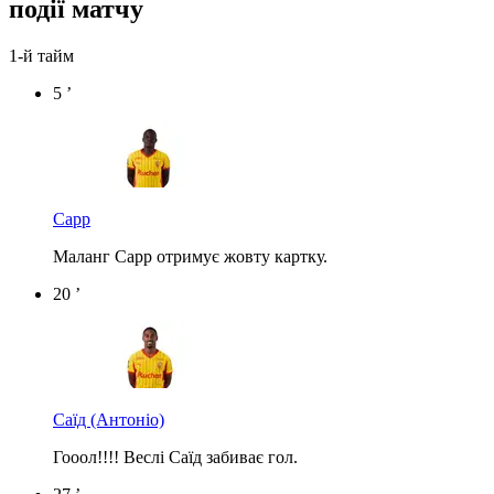
події матчу
1-й тайм
5 ’
Сарр
Маланг Сарр отримує жовту картку.
20 ’
Саїд
(Антоніо)
Гооол!!!! Веслі Саїд забиває гол.