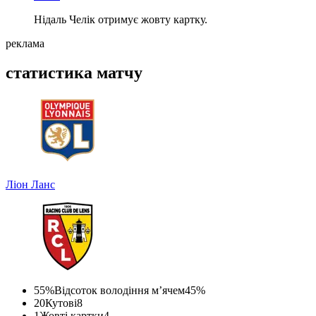
Нідаль Челік отримує жовту картку.
реклама
статистика матчу
Ліон
Ланс
55%
Відсоток володіння м’ячем
45%
20
Кутові
8
1
Жовті картки
4