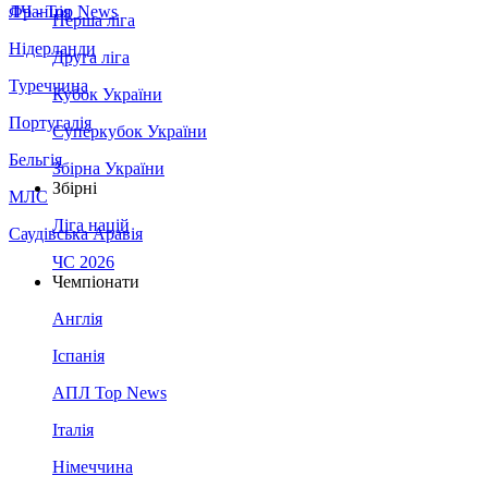
Франція
ЛЧ - Top News
Перша ліга
Нідерланди
Друга ліга
Туреччина
Кубок України
Португалія
Суперкубок України
Бельгія
Збірна України
Збірні
МЛС
Ліга націй
Саудівська Аравія
ЧС 2026
Чемпіонати
Англія
Іспанія
АПЛ Top News
Італія
Німеччина