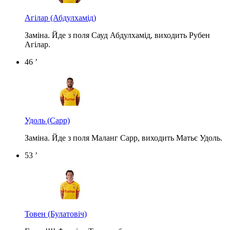
Агілар
(Абдулхамід)
Заміна. Йде з поля Сауд Абдулхамід, виходить Рубен
Агілар.
46 ’
Удоль
(Сарр)
Заміна. Йде з поля Маланг Сарр, виходить Матьє Удоль.
53 ’
Товен
(Булатовіч)