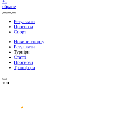
+
1
обране
Результати
Прогнози
Спорт
Новини спорту
Результати
Турніри
Статті
Прогнози
Трансфери
топ