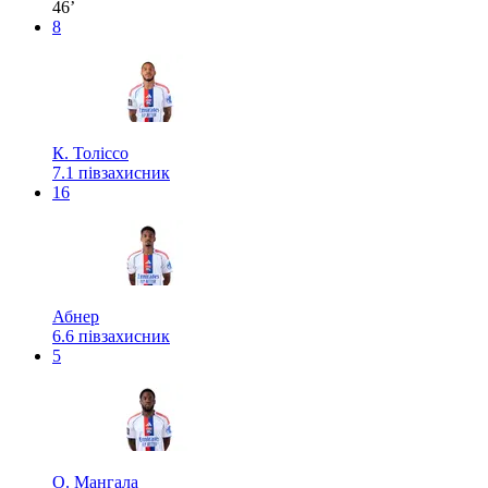
46’
8
К. Толіссо
7.1
півзахисник
16
Абнер
6.6
півзахисник
5
О. Мангала