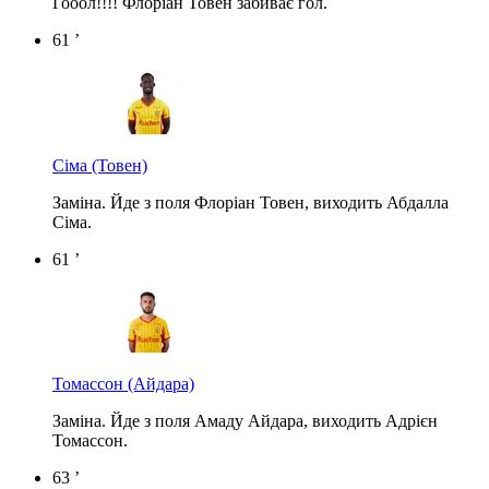
Гооол!!!! Флоріан Товен забиває гол.
61 ’
Сіма
(Товен)
Заміна. Йде з поля Флоріан Товен, виходить Абдалла
Сіма.
61 ’
Томассон
(Айдара)
Заміна. Йде з поля Амаду Айдара, виходить Адрієн
Томассон.
63 ’