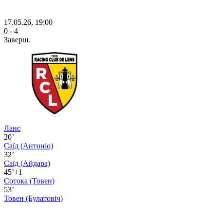
17.05.26, 19:00
0 - 4
Заверш.
Ланс
20’
Саїд
(Антоніо)
32’
Саїд
(Айдара)
45’+1
Сотока
(Товен)
53’
Товен
(Булатовіч)