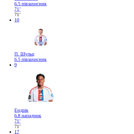
6.5
півзахисник
71’
71’
10
П. Шульц
6.5
півзахисник
9
Ендрік
6.8
нападник
71’
71’
17