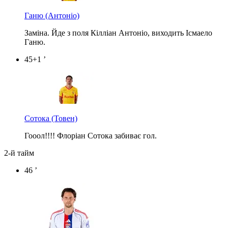
Ганю
(Антоніо)
Заміна. Йде з поля Кілліан Антоніо, виходить Ісмаело
Ганю.
45+1 ’
Сотока
(Товен)
Гооол!!!! Флоріан Сотока забиває гол.
2-й тайм
46 ’