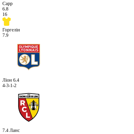
Сарр
6.8
16
Горгелін
7.9
Ліон
6.4
4-3-1-2
7.4
Ланс