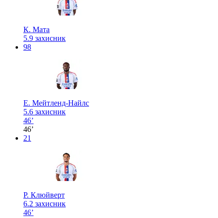
К. Мата
5.9
захисник
98
Е. Мейтленд-Найлс
5.6
захисник
46’
46’
21
Р. Клюйверт
6.2
захисник
46’