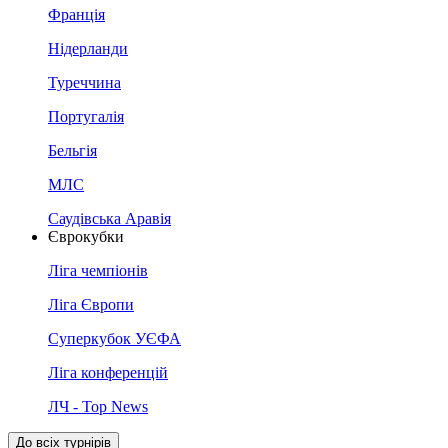
Франція
Нідерланди
Туреччина
Португалія
Бельгія
МЛС
Саудівська Аравія
Єврокубки
Ліга чемпіонів
Ліга Європи
Суперкубок УЄФА
Ліга конференцій
ЛЧ - Top News
До всіх турнірів