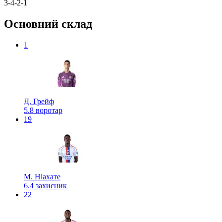
3-4-2-1
Основний склад
1
Д. Грейф
5.8
воротар
19
М. Ніахате
6.4
захисник
22