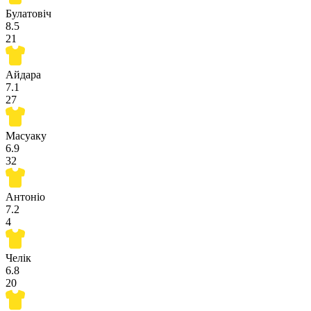
Булатовіч
8.5
21
Айдара
7.1
27
Масуаку
6.9
32
Антоніо
7.2
4
Челік
6.8
20