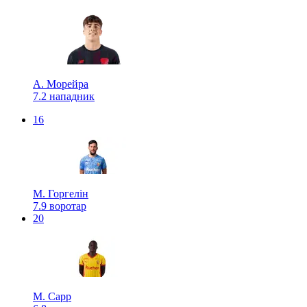
А. Морейра
7.2
нападник
16
М. Горгелін
7.9
воротар
20
М. Сарр