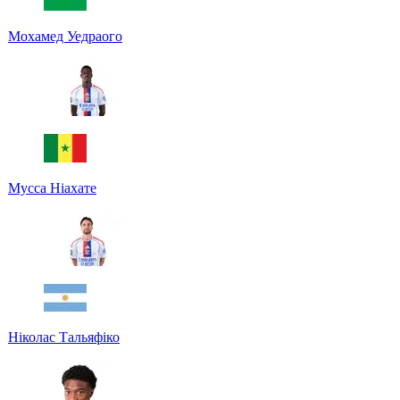
Мохамед Уедраого
Мусса Ніахате
Ніколас Тальяфіко