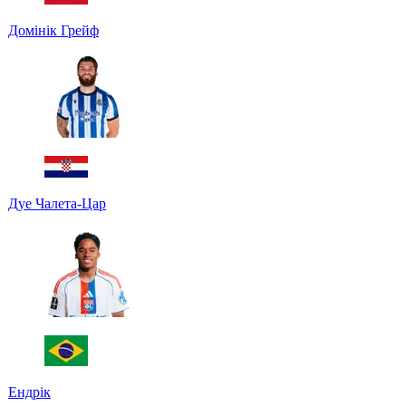
Домінік Грейф
Дуе Чалета-Цар
Ендрік