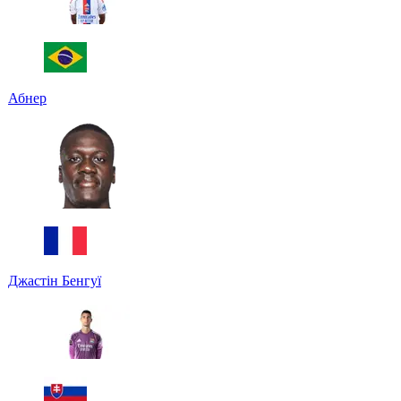
Абнер
Джастін Бенгуї