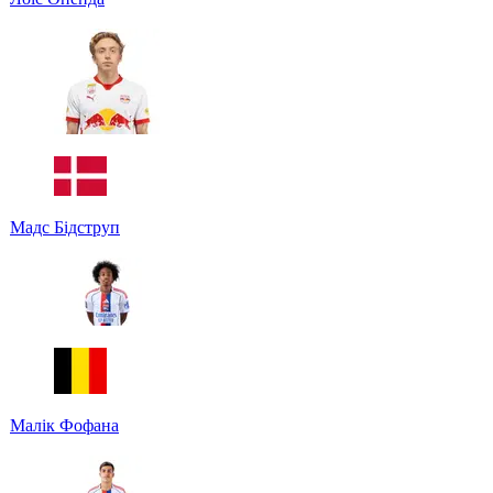
Мадс Бідструп
Малік Фофана