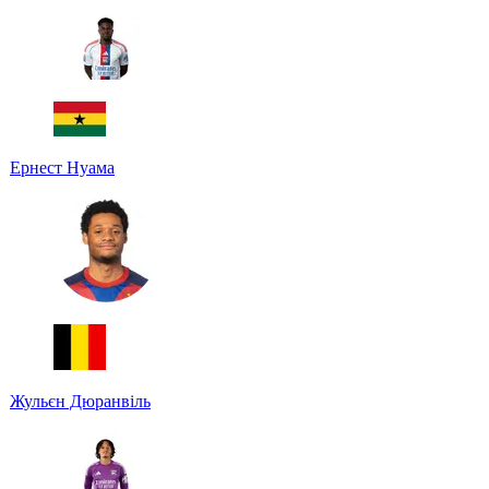
Ернест Нуама
Жульєн Дюранвіль