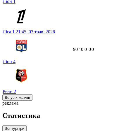
Ліон
1
Ліга 1
21:45,
03 трав. 2026
90
ʼ
0
0
0
0
Ліон
4
Ренн
2
До усіх матчів
реклама
Статистика
Всі турніри