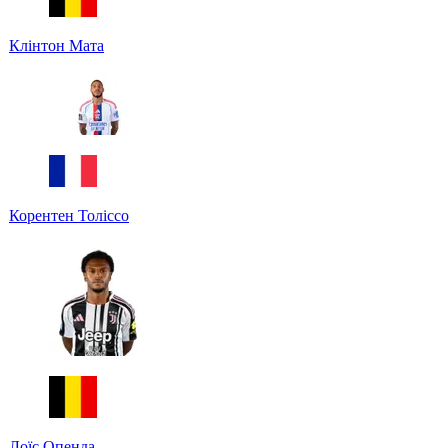
Клінтон Мата
Корентен Толіссо
Лоїс Опенда