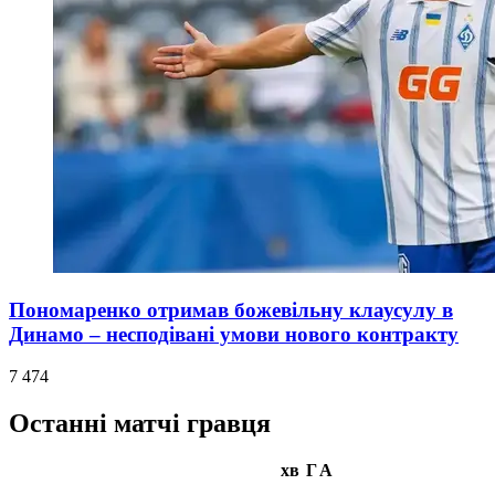
Пономаренко отримав божевільну клаусулу в
Динамо – несподівані умови нового контракту
7 474
Останні матчі гравця
хв
Г
А