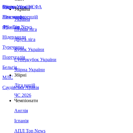
Збірна України
Італія
Суперкубок УЄФА
Україна
Німеччина
Ліга конференцій
Україна
Франція
ЛЧ - Top News
Перша ліга
Нідерланди
Друга ліга
Туреччина
Кубок України
Португалія
Суперкубок України
Бельгія
Збірна України
Збірні
МЛС
Ліга націй
Саудівська Аравія
ЧС 2026
Чемпіонати
Англія
Іспанія
АПЛ Top News