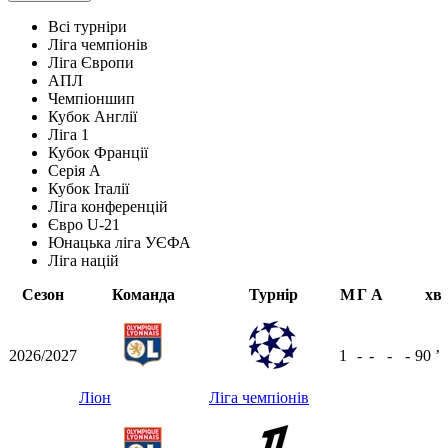
Всі турніри
Ліга чемпіонів
Ліга Європи
АПЛ
Чемпіоншип
Кубок Англії
Ліга 1
Кубок Франції
Серія А
Кубок Італії
Ліга конференцій
Євро U-21
Юнацька ліга УЄФА
Ліга націй
Сезон
Команда
Турнір
М
Г
А
хв
2026/2027
1
-
-
-
-
90
ʼ
Ліон
Ліга чемпіонів