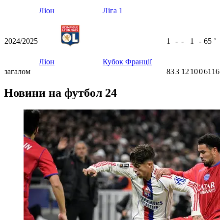
Ліон
Ліга 1
2024/2025
1
-
-
1
-
65
ʼ
Ліон
Кубок Франції
загалом
83
3
12
10
0
6116
Новини на футбол 24