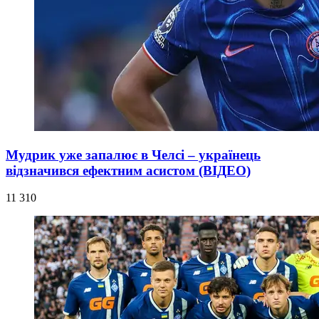
Мудрик уже запалює в Челсі – українець
відзначився ефектним асистом (ВІДЕО)
11 310