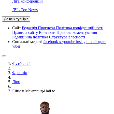
Ліга конференцій
ЛЧ - Top News
До всіх турнірів
Сайт
Редакція
Прогнози
Політика конфіденційності
Правила сайту
Контакти
Правила коментування
Редакційна політика
Структура власності
Соціальні мережі
facebook
x
youtube
instagram
telegram
viber
Футбол 24
Франція
Ліон
Ейнслі Мейтленд-Найлс