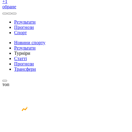
+
1
обране
Результати
Прогнози
Спорт
Новини спорту
Результати
Турніри
Статті
Прогнози
Трансфери
топ