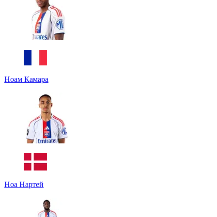
Ноам Камара
Ноа Нартей