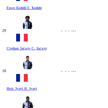
Енцо Коффі
Е. Коффі
29
-
-
-
-
-
-
Стефан Загаду
С. Загаду
18
-
-
-
-
-
-
Яніс Зуауї
Я. Зуауї