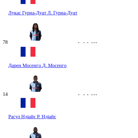
Лукас Гурна-Дуат
Л. Гурна-Дуат
78
-
-
-
-
-
-
Дарен Мосенго
Д. Мосенго
14
-
-
-
-
-
-
Расул Ндіайє
Р. Ндіайє