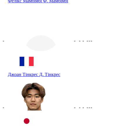
Фелікс Мамбімбі
Ф. Мамбімбі
-
-
-
-
-
-
-
Джоан Тінкрес
Д. Тінкрес
-
-
-
-
-
-
-