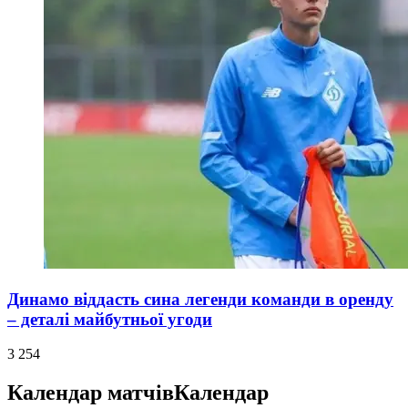
Динамо віддасть сина легенди команди в оренду
– деталі майбутньої угоди
3 254
Календар матчів
Календар