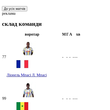
До усіх матчів
реклама
склад команди
воротар
М
Г
А
хв
77
-
-
-
-
-
-
Ліонель Мпасі
Л. Мпасі
99
-
-
-
-
-
-