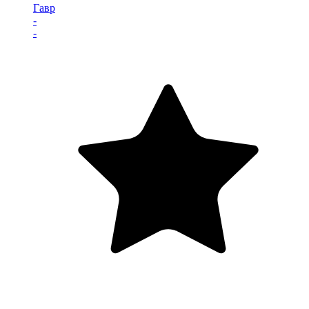
Гавр
-
-