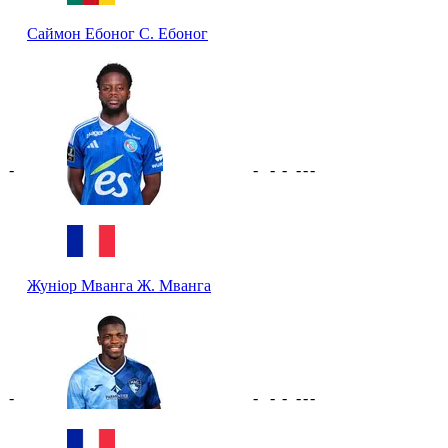
Саймон Ебоног
С. Ебоног
-
-
-
-
-
-
-
Жуніор Мванга
Ж. Мванга
-
-
-
-
-
-
-