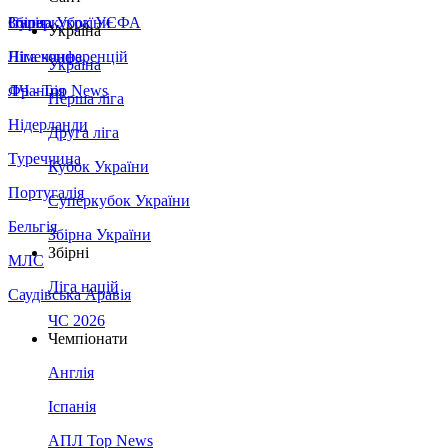
Збірна України
Італія
Суперкубок УЄФА
Україна
Німеччина
Ліга конференцій
Україна
Франція
ЛЧ - Top News
Перша ліга
Нідерланди
Друга ліга
Туреччина
Кубок України
Португалія
Суперкубок України
Бельгія
Збірна України
Збірні
МЛС
Ліга націй
Саудівська Аравія
ЧС 2026
Чемпіонати
Англія
Іспанія
АПЛ Top News