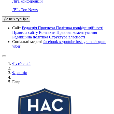
Ліга конференцій
ЛЧ - Top News
До всіх турнірів
Сайт
Редакція
Прогнози
Політика конфіденційності
Правила сайту
Контакти
Правила коментування
Редакційна політика
Структура власності
Соціальні мережі
facebook
x
youtube
instagram
telegram
viber
Футбол 24
Франція
Гавр