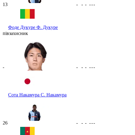
13
-
-
-
-
-
-
Фоде Дукуре
Ф. Дукуре
півзахисник
-
-
-
-
-
-
-
Сота Накамура
С. Накамура
26
-
-
-
-
-
-