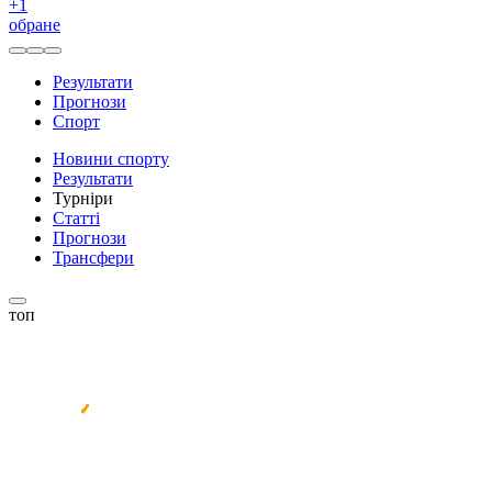
+
1
обране
Результати
Прогнози
Спорт
Новини спорту
Результати
Турніри
Статті
Прогнози
Трансфери
топ