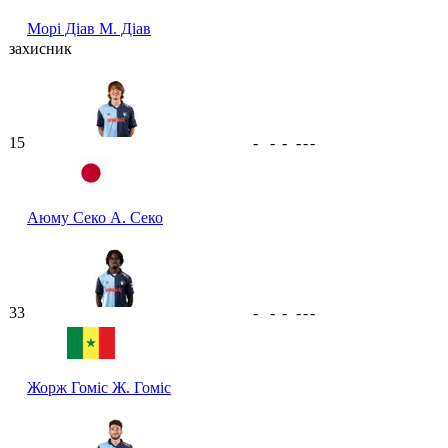
Морі Діав
М. Діав
захисник
15
-
-
-
-
-
-
Аюму Секо
А. Секо
33
-
-
-
-
-
-
Жорж Гоміс
Ж. Гоміс