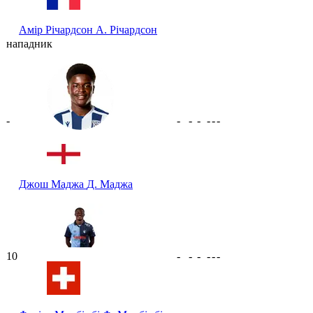
Амір Річардсон
А. Річардсон
нападник
-
-
-
-
-
-
-
Джош Маджа
Д. Маджа
10
-
-
-
-
-
-