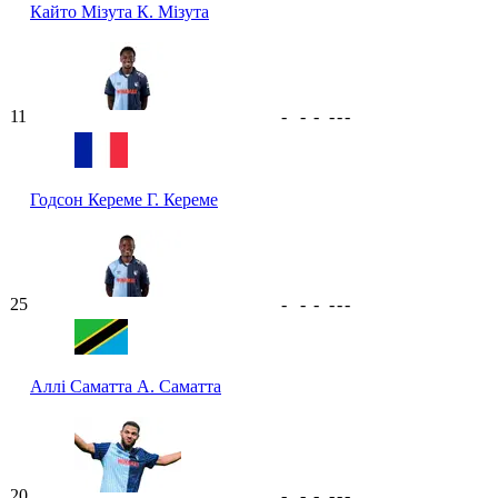
Кайто Мізута
К. Мізута
11
-
-
-
-
-
-
Годсон Кереме
Г. Кереме
25
-
-
-
-
-
-
Аллі Саматта
А. Саматта
20
-
-
-
-
-
-