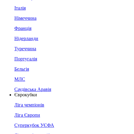
Італія
Німеччина
Франція
Нідерланди
Туреччина
Португалія
Бельгія
МЛС
Саудівська Аравія
Єврокубки
Ліга чемпіонів
Ліга Європи
Суперкубок УЄФА