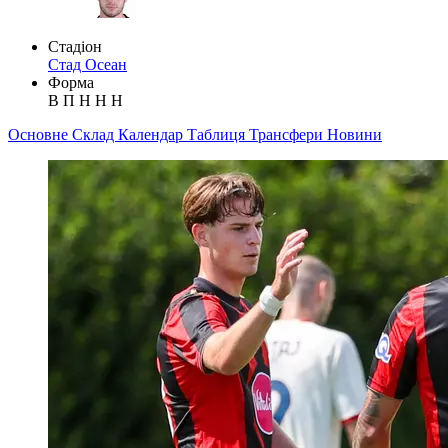
Стадіон
Стад Осеан
Форма
В
П
Н
Н
Н
Основне
Склад
Календар
Таблиця
Трансфери
Новини