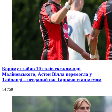
Борнмут забив 10 голів екс-команді
Маліновського, Астон Вілла перемогла у
Тайланді – невдалий пас Гарначо став мемом
14 759