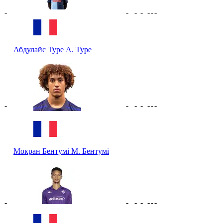
-
-
-
-
-
-
-
Абдулайє Туре
А. Туре
-
-
-
-
-
-
-
Мокран Бентумі
М. Бентумі
-
-
-
-
-
-
-