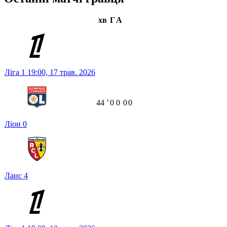
хв
Г
А
Ліга 1
19:00,
17 трав. 2026
44
ʼ
0
0
0
0
Ліон
0
Ланс
4