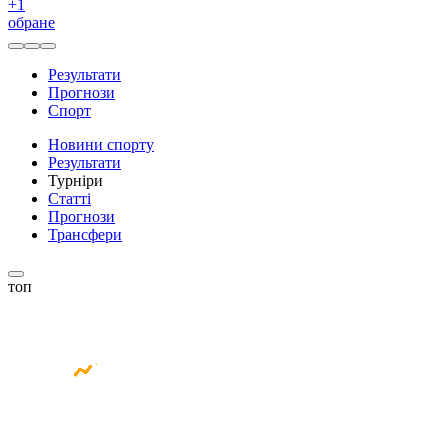
+
1
обране
Результати
Прогнози
Спорт
Новини спорту
Результати
Турніри
Статті
Прогнози
Трансфери
топ