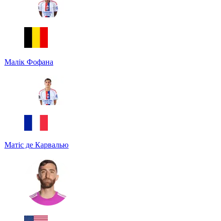
Малік Фофана
Матіс де Карвалью