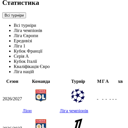
Статистика
Всі турніри
Всі турніри
Ліга чемпіонів
Ліга Європи
Ередивізі
Ліга 1
Кубок Франції
Серія А
Кубок Італії
Кваліфікація Євро
Ліга націй
Сезон
Команда
Турнір
М
Г
А
хв
2026/2027
-
-
-
-
-
-
Ліон
Ліга чемпіонів