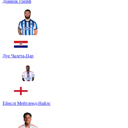
Домінік Грейф
Дуе Чалета-Цар
Ейнслі Мейтленд-Найлс