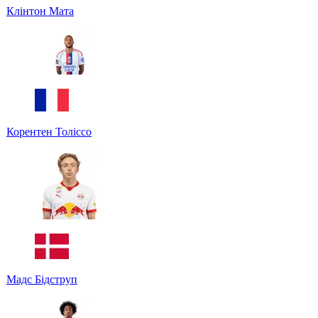
Клінтон Мата
Корентен Толіссо
Мадс Бідструп