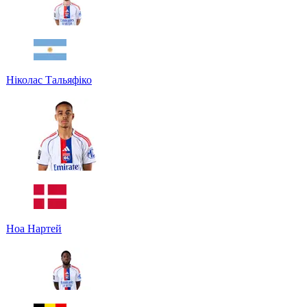
Ніколас Тальяфіко
Ноа Нартей