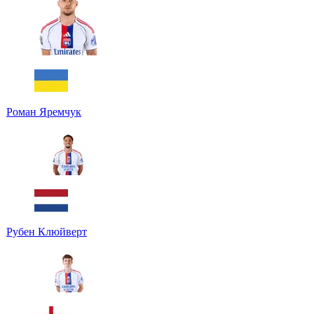
Роман Яремчук
Рубен Клюйверт