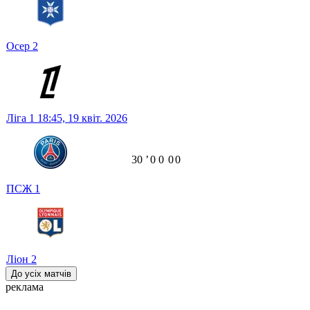
Осер
2
Ліга 1
18:45,
19 квіт. 2026
30
ʼ
0
0
0
0
ПСЖ
1
Ліон
2
До усіх матчів
реклама