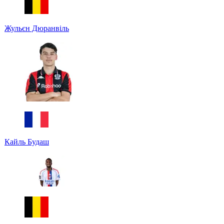
Жульєн Дюранвіль
Кайль Будаш