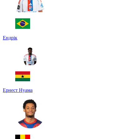
Ендрік
Ернест Нуама