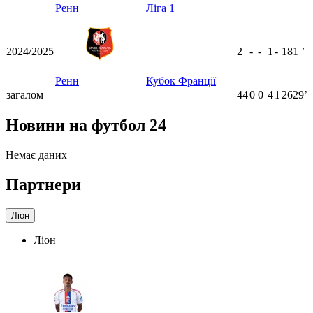
Ренн
Ліга 1
2024/2025
2
-
-
1
-
181
ʼ
Ренн
Кубок Франції
загалом
44
0
0
4
1
2629ʼ
Новини на футбол 24
Немає даних
Партнери
Ліон
Ліон