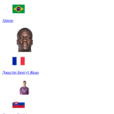
Абнер
Джастін Бенгуї Жоао