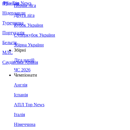
Франція
ЛЧ - Top News
Перша ліга
Нідерланди
Друга ліга
Туреччина
Кубок України
Португалія
Суперкубок України
Бельгія
Збірна України
Збірні
МЛС
Ліга націй
Саудівська Аравія
ЧС 2026
Чемпіонати
Англія
Іспанія
АПЛ Top News
Італія
Німеччина