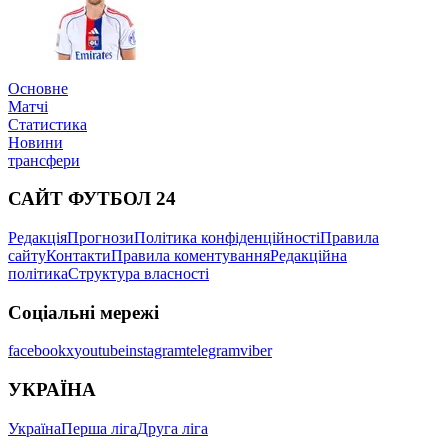
Основне
Матчі
Статистика
Новини
трансфери
САЙТ ФУТБОЛ 24
Редакція
Прогнози
Політика конфіденційності
Правила
сайту
Контакти
Правила коментування
Редакційна
політика
Структура власності
Соціальні мережі
facebook
x
youtube
instagram
telegram
viber
УКРАЇНА
Україна
Перша ліга
Друга ліга