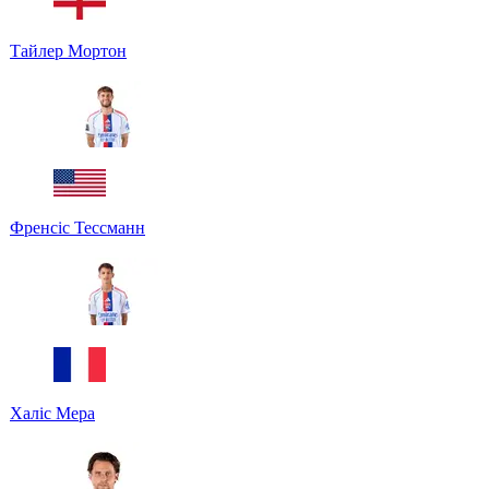
Тайлер Мортон
Френсіс Тессманн
Халіс Мера