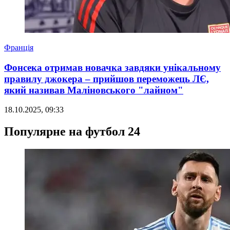
Франція
Фонсека отримав новачка завдяки унікальному
правилу джокера – прийшов переможець ЛЄ,
який називав Маліновського "лайном"
18.10.2025, 09:33
Популярне на футбол 24