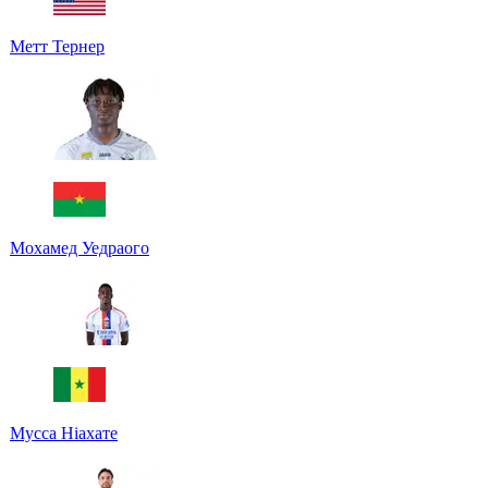
Метт Тернер
Мохамед Уедраого
Мусса Ніахате