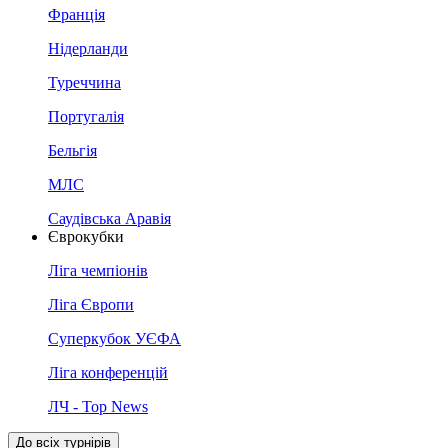
Франція
Нідерланди
Туреччина
Португалія
Бельгія
МЛС
Саудівська Аравія
Єврокубки
Ліга чемпіонів
Ліга Європи
Суперкубок УЄФА
Ліга конференцій
ЛЧ - Top News
До всіх турнірів