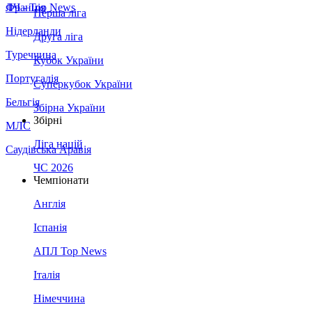
Франція
ЛЧ - Top News
Перша ліга
Нідерланди
Друга ліга
Туреччина
Кубок України
Португалія
Суперкубок України
Бельгія
Збірна України
Збірні
МЛС
Ліга націй
Саудівська Аравія
ЧС 2026
Чемпіонати
Англія
Іспанія
АПЛ Top News
Італія
Німеччина