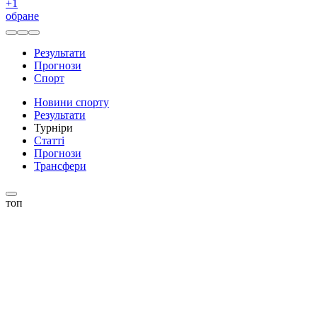
+
1
обране
Результати
Прогнози
Спорт
Новини спорту
Результати
Турніри
Статті
Прогнози
Трансфери
топ