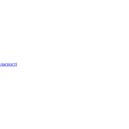
ласності