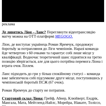
Video
реклама
Де дивитись Ліон – Ланс?
Переглянути відеотрансляцію
матчу можна на ОТТ-платформі
MEGOGO.
Ліон, де виступає українець Роман Яремчук, продовжує
боротьбу за потрапляння до Ліги чемпіонів. Наразі команда
йде четвертою з 60 очками та гарантує собі лише місце у
кваліфікації. Водночас теоретичний шанс піднятися на третю
позицію зберігається, але для цього потрібна перемога Ліона і
втрата очок Ліллем.
Ланс підходить до гри у більш спокійному статусі – команда
вже забезпечила собі підсумкове друге місце, поступившись у
чемпіонській боротьбі ПСЖ (67 очок).
Роман Яремчук до старту не потрапив.
Стар
товий склад Ліона:
Грейф, Абнер, Клюйверт, Ендрік,
Мангала, Мата, Мейтленд-Найлс, Морейра, Ніакате, Толіссо,