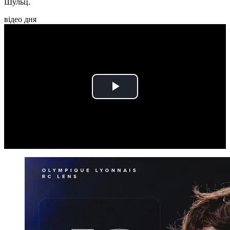
Шульц.
відео дня
Play
Video