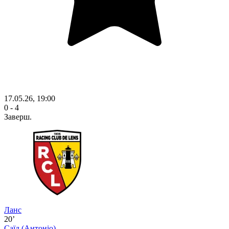
17.05.26, 19:00
0 - 4
Заверш.
Ланс
20’
Саїд
(Антоніо)