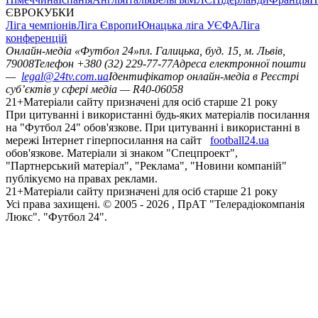
ЄВРОКУБКИ
Ліга чемпіонів
Ліга Європи
Юнацька ліга УЄФА
Ліга
конференцій
Онлайн-медіа «Футбол 24»
пл. Галицька, буд. 15, м. Львів,
79008
Телефон +380 (32) 229-77-77
Адреса електронної пошти
—
legal@24tv.com.ua
Ідентифікатор онлайн-медіа в Реєстрі
суб’єктів у сфері медіа — R40-06058
21+
Матеріали сайту призначені для осіб старше 21 року
При цитуванні і використанні будь-яких матеріалів посилання
на "Футбол 24" обов'язкове. При цитуванні і використанні в
мережі Інтернет гіперпосилання на сайт
football24.ua
обов'язкове. Матеріали зі знаком "Спецпроект",
"Партнерський матеріал", "Реклама", "Новини компаній"
публікуємо на правах реклами.
21+
Матеріали сайту призначені для осіб старше 21 року
Усi права захищенi. © 2005 -
2026
, ПрАТ "Телерадіокомпанія
Люкс". "Футбол 24".