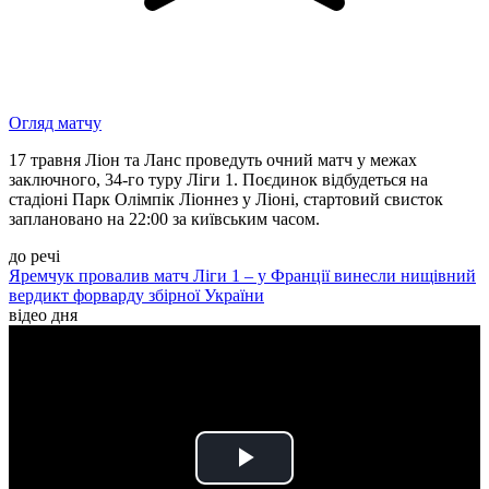
Огляд матчу
17 травня Ліон та Ланс проведуть очний матч у межах
заключного, 34-го туру Ліги 1. Поєдинок відбудеться на
стадіоні Парк Олімпік Ліоннез у Ліоні, стартовий свисток
заплановано на 22:00 за київським часом.
до речі
Яремчук провалив матч Ліги 1 – у Франції винесли нищівний
вердикт форварду збірної України
відео дня
Play