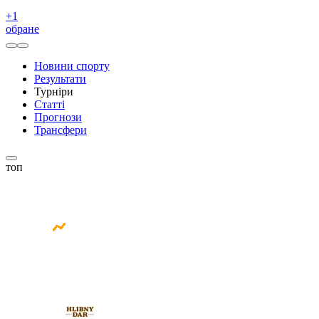
+
1
обране
Новини спорту
Результати
Турніри
Статті
Прогнози
Трансфери
топ