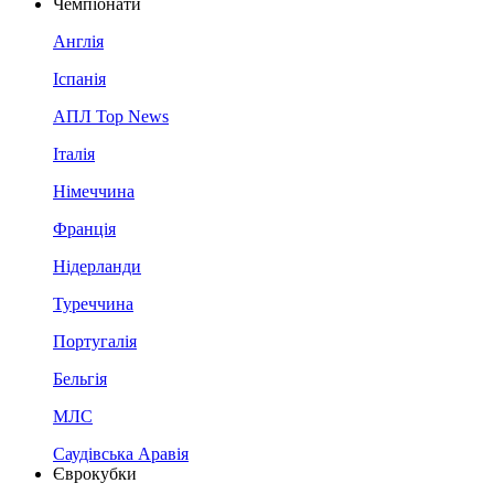
Чемпіонати
Англія
Іспанія
АПЛ Top News
Італія
Німеччина
Франція
Нідерланди
Туреччина
Португалія
Бельгія
МЛС
Саудівська Аравія
Єврокубки