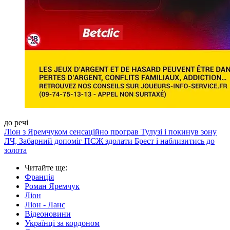
до речі
Ліон з Яремчуком сенсаційно програв Тулузі і покинув зону
ЛЧ, Забарний допоміг ПСЖ здолати Брест і наблизитись до
золота
Читайте ще
:
Франція
Роман Яремчук
Ліон
Ліон - Ланс
Відеоновини
Українці за кордоном