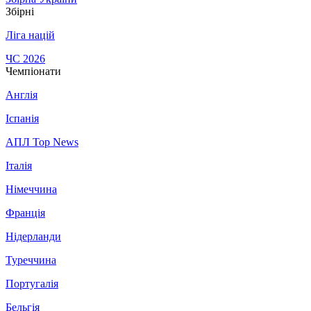
Збірні
Ліга націй
ЧС 2026
Чемпіонати
Англія
Іспанія
АПЛ Top News
Італія
Німеччина
Франція
Нідерланди
Туреччина
Португалія
Бельгія