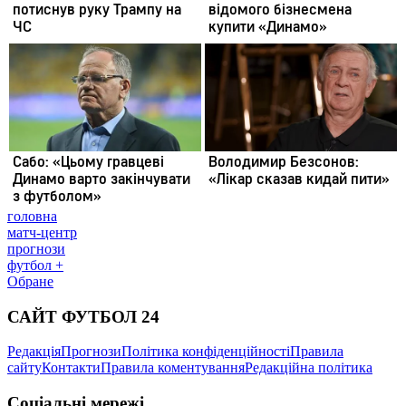
головна
матч-центр
прогнози
футбол +
Обране
САЙТ ФУТБОЛ 24
Редакція
Прогнози
Політика конфіденційності
Правила
сайту
Контакти
Правила коментування
Редакційна політика
Соціальні мережі