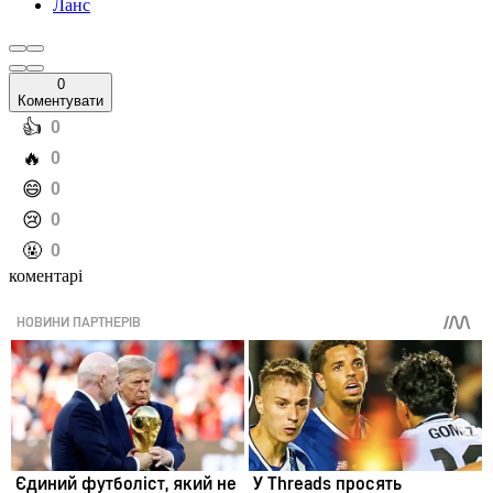
Ланс
0
Коментувати
️👍
0
️🔥
0
️😄
0
️😢
0
️🤬
0
коментарі