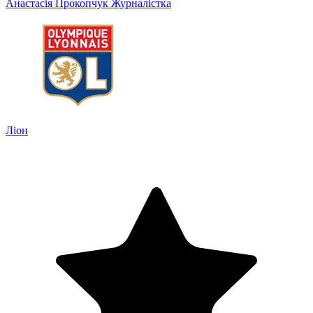
Анастасія Прокопчук
Журналістка
Ліон