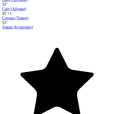
32’
Саїд
(Айдара)
45’+1
Сотока
(Товен)
53’
Товен
(Булатовіч)