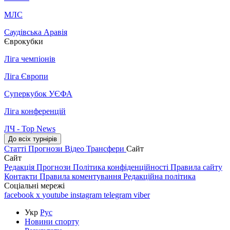
МЛС
Саудівська Аравія
Єврокубки
Ліга чемпіонів
Ліга Європи
Суперкубок УЄФА
Ліга конференцій
ЛЧ - Top News
До всіх турнірів
Статті
Прогнози
Відео
Трансфери
Сайт
Сайт
Редакція
Прогнози
Політика конфіденційності
Правила сайту
Контакти
Правила коментування
Редакційна політика
Соціальні мережі
facebook
x
youtube
instagram
telegram
viber
Укр
Рус
Новини спорту