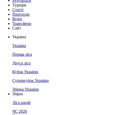
Результати
Турніри
Статті
Прогнози
Відео
Трансфери
Сайт
Україна
Україна
Перша ліга
Друга ліга
Кубок України
Суперкубок України
Збірна України
Збірні
Ліга націй
ЧС 2026