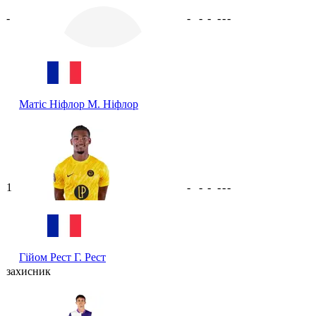
-
-
-
-
-
-
-
Матіс Ніфлор
М. Ніфлор
1
-
-
-
-
-
-
Гійом Рест
Г. Рест
захисник