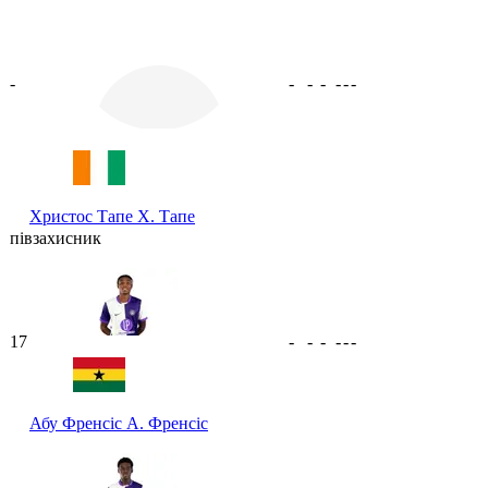
-
-
-
-
-
-
-
Христос Тапе
Х. Тапе
півзахисник
17
-
-
-
-
-
-
Абу Френсіс
А. Френсіс