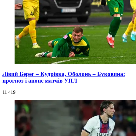
Лівий Берег – Кудрівка, Оболонь – Буковина:
прогноз і анонс матчів УПЛ
11 419