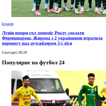
Іспанія
Лунін попри гол допоміг Реалу здолати
Ференцварош, Жирона з 2 українцями втратила
перемогу над аутсайдером 3-ї ліги
Сьогодні, 00:20
Популярне на футбол 24