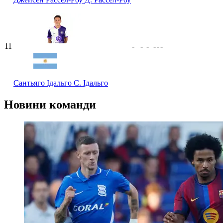
11
-
-
-
-
-
-
Сантьяго Ідальго
С. Ідальго
Новини команди