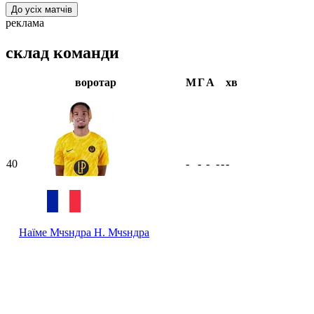
До усіх матчів
реклама
склад команди
воротар
М
Г
А
хв
40
-
-
-
-
-
-
Наїме Мчsндра
Н. Мчsндра