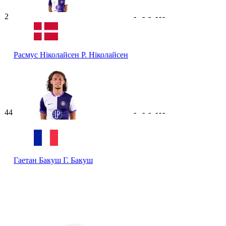
2
-
-
-
-
-
-
Расмус Ніколайсен
Р. Ніколайсен
44
-
-
-
-
-
-
Гаетан Бакуш
Г. Бакуш