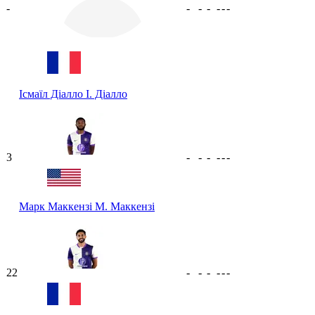
-
-
-
-
-
-
-
Ісмаїл Діалло
І. Діалло
3
-
-
-
-
-
-
Марк Маккензі
М. Маккензі
22
-
-
-
-
-
-