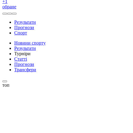
+
1
обране
Результати
Прогнози
Спорт
Новини спорту
Результати
Турніри
Статті
Прогнози
Трансфери
топ