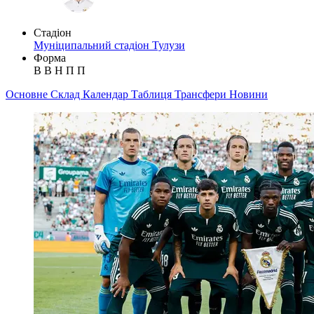
Стадіон
Муніципальний стадіон Тулузи
Форма
В
В
Н
П
П
Основне
Склад
Календар
Таблиця
Трансфери
Новини