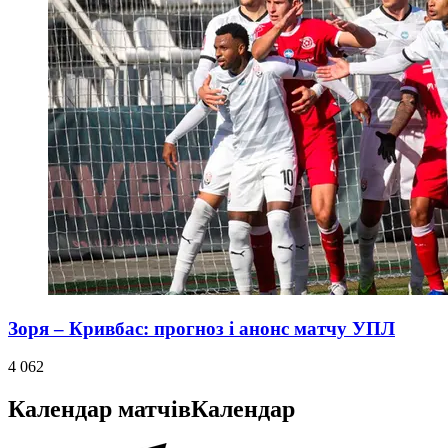
Зоря – Кривбас: прогноз і анонс матчу УПЛ
4 062
Календар матчів
Календар