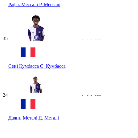
Рафік Мессалі
Р. Мессалі
35
-
-
-
-
-
-
Сені Кумбасса
С. Кумбасса
24
-
-
-
-
-
-
Даянн Металі
Д. Металі