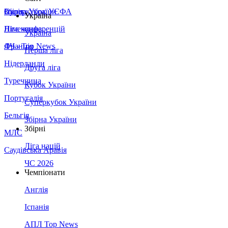
Збірна України
Італія
Суперкубок УЄФА
Україна
Німеччина
Ліга конференцій
Україна
Франція
ЛЧ - Top News
Перша ліга
Нідерланди
Друга ліга
Туреччина
Кубок України
Португалія
Суперкубок України
Бельгія
Збірна України
Збірні
МЛС
Ліга націй
Саудівська Аравія
ЧС 2026
Чемпіонати
Англія
Іспанія
АПЛ Top News