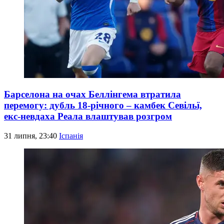
Барселона на очах Беллінгема втратила
перемогу: дубль 18-річного – камбек Севільї,
екс-невдаха Реала влаштував розгром
31 липня, 23:40
Іспанія