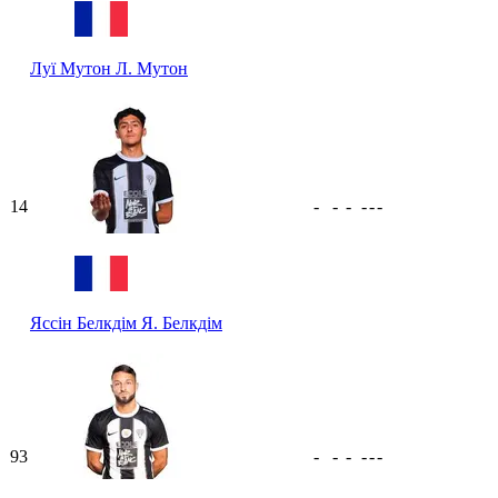
Луї Мутон
Л. Мутон
14
-
-
-
-
-
-
Яссін Белкдім
Я. Белкдім
93
-
-
-
-
-
-