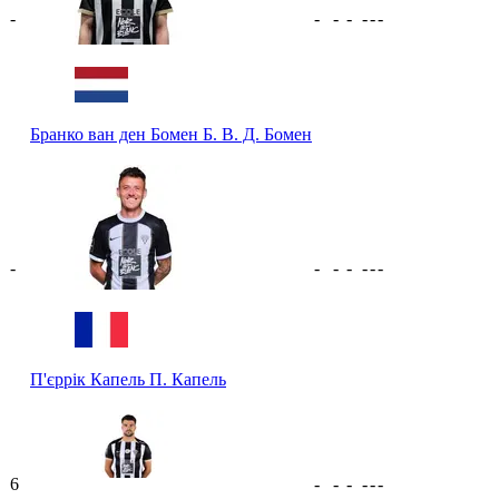
-
-
-
-
-
-
-
Бранко ван ден Бомен
Б. В. Д. Бомен
-
-
-
-
-
-
-
П'єррік Капель
П. Капель
6
-
-
-
-
-
-