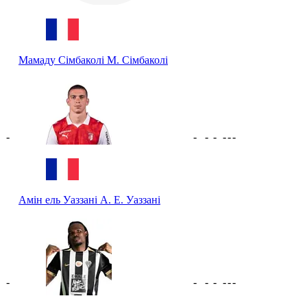
Мамаду Сімбаколі
М. Сімбаколі
-
-
-
-
-
-
-
Амін ель Уаззані
А. Е. Уаззані
-
-
-
-
-
-
-