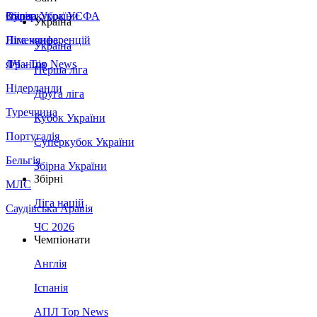
Збірна України
Італія
Суперкубок УЄФА
Україна
Німеччина
Ліга конференцій
Україна
Франція
ЛЧ - Top News
Перша ліга
Нідерланди
Друга ліга
Туреччина
Кубок України
Португалія
Суперкубок України
Бельгія
Збірна України
Збірні
МЛС
Ліга націй
Саудівська Аравія
ЧС 2026
Чемпіонати
Англія
Іспанія
АПЛ Top News