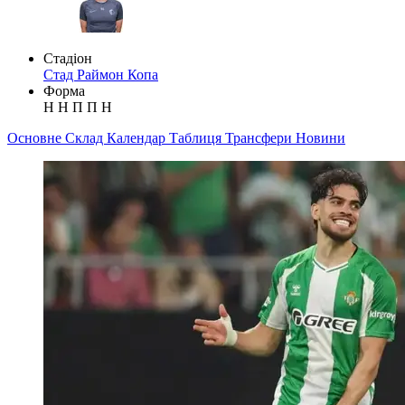
Стадіон
Стад Раймон Копа
Форма
Н
Н
П
П
Н
Основне
Склад
Календар
Таблиця
Трансфери
Новини