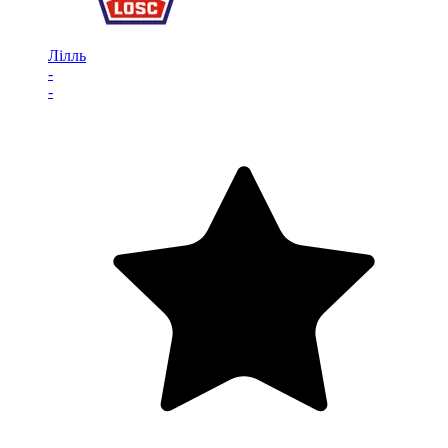
Лілль
-
-