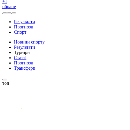
+
1
обране
Результати
Прогнози
Спорт
Новини спорту
Результати
Турніри
Статті
Прогнози
Трансфери
топ