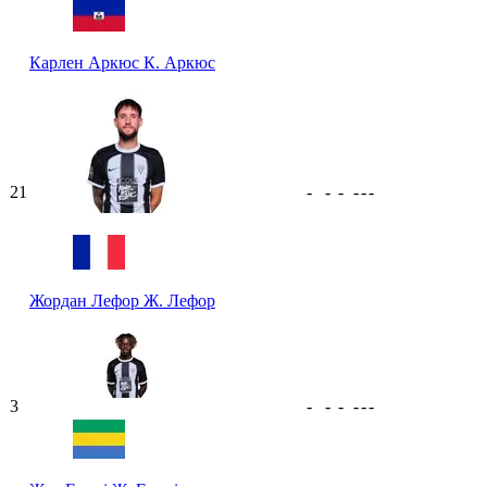
Карлен Аркюс
К. Аркюс
21
-
-
-
-
-
-
Жордан Лефор
Ж. Лефор
3
-
-
-
-
-
-