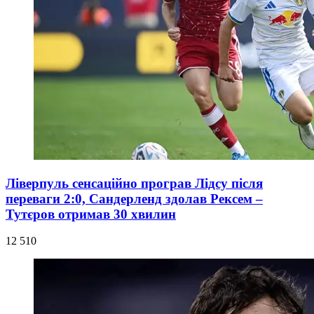
Ліверпуль сенсаційно програв Лідсу після
переваги 2:0, Сандерленд здолав Рексем –
Тутєров отримав 30 хвилин
12 510