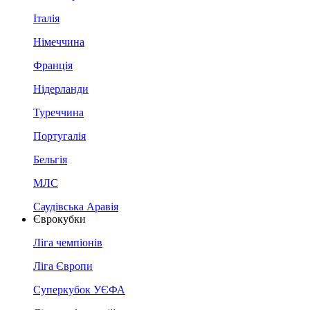
Італія
Німеччина
Франція
Нідерланди
Туреччина
Португалія
Бельгія
МЛС
Саудівська Аравія
Єврокубки
Ліга чемпіонів
Ліга Європи
Суперкубок УЄФА