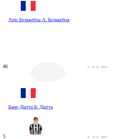
Аріс Белькебла
А. Белькебла
46
-
-
-
-
-
-
Бане Діатта
Б. Діатта
5
-
-
-
-
-
-