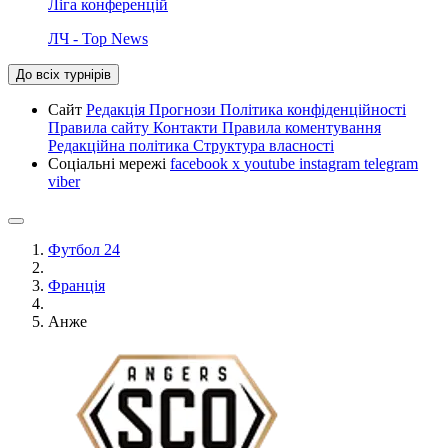
Ліга конференцій
ЛЧ - Top News
До всіх турнірів
Сайт
Редакція
Прогнози
Політика конфіденційності
Правила сайту
Контакти
Правила коментування
Редакційна політика
Структура власності
Соціальні мережі
facebook
x
youtube
instagram
telegram
viber
Футбол 24
Франція
Анже