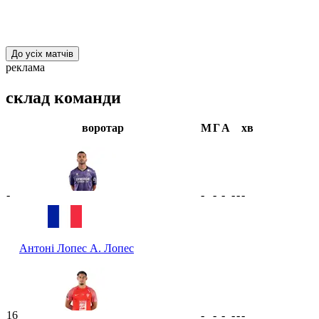
До усіх матчів
реклама
склад команди
воротар
М
Г
А
хв
-
-
-
-
-
-
-
Антоні Лопес
А. Лопес
16
-
-
-
-
-
-