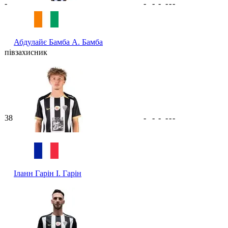
-
-
-
-
-
-
-
Абдулайє Бамба
А. Бамба
півзахисник
38
-
-
-
-
-
-
Іланн Гарін
І. Гарін