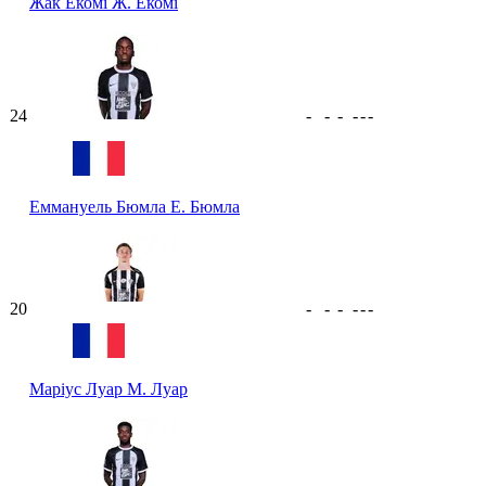
Жак Екомі
Ж. Екомі
24
-
-
-
-
-
-
Еммануель Бюмла
Е. Бюмла
20
-
-
-
-
-
-
Маріус Луар
М. Луар