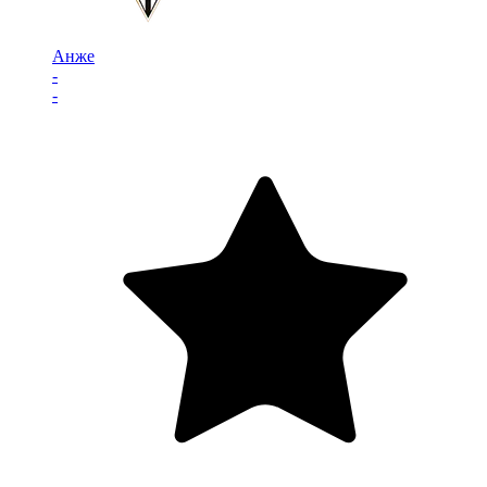
Анже
-
-