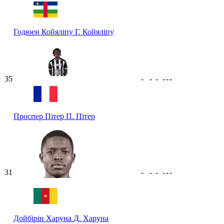
Годюен Койяліпу
Г. Койяліпу
35
-
-
-
-
-
-
Проспер Пітер
П. Пітер
31
-
-
-
-
-
-
Дойбірін Харуна
Д. Харуна