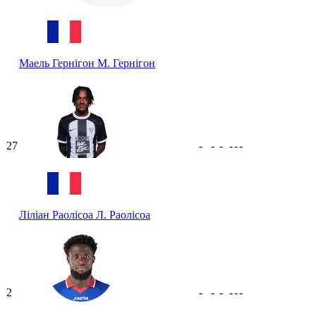
Маель Гернігон
М. Гернігон
27
-
-
-
-
-
-
Ліліан Раолісоа
Л. Раолісоа
2
-
-
-
-
-
-