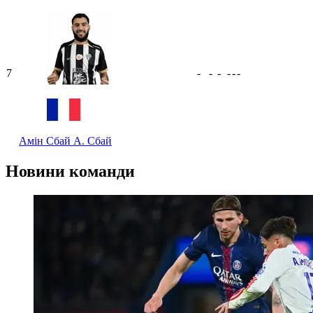
7
-
-
-
-
-
-
Амін Сбай
А. Сбай
Новини команди