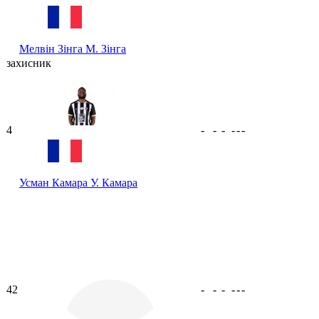
Мелвін Зінга
М. Зінга
захисник
4
-
-
-
-
-
-
Усман Камара
У. Камара
42
-
-
-
-
-
-