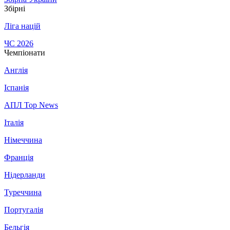
Збірні
Ліга націй
ЧС 2026
Чемпіонати
Англія
Іспанія
АПЛ Top News
Італія
Німеччина
Франція
Нідерланди
Туреччина
Португалія
Бельгія