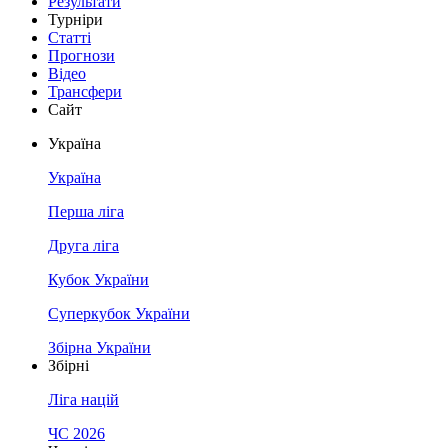
Результати
Турніри
Статті
Прогнози
Відео
Трансфери
Сайт
Україна
Україна
Перша ліга
Друга ліга
Кубок України
Суперкубок України
Збірна України
Збірні
Ліга націй
ЧС 2026