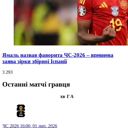
Ямаль назвав фаворита ЧС-2026 – впевнена
заява зірки збірної Іспанії
3 293
Останні матчі гравця
хв
Г
А
ЧС 2026
16:00,
01 лип. 2026