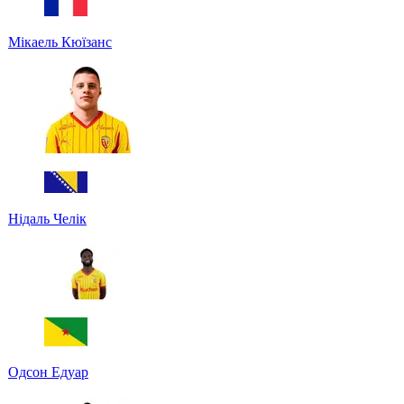
Мікаель Кюїзанс
Нідаль Челік
Одсон Едуар