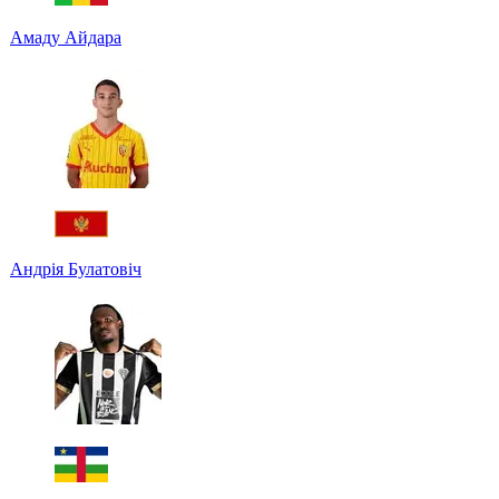
Амаду Айдара
Андрія Булатовіч