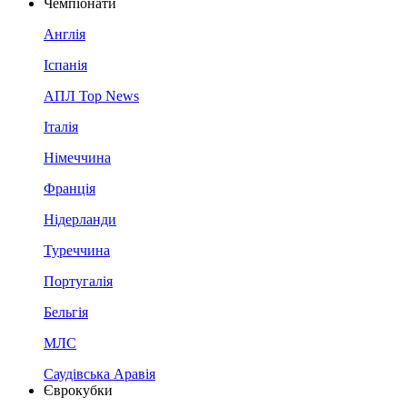
Чемпіонати
Англія
Іспанія
АПЛ Top News
Італія
Німеччина
Франція
Нідерланди
Туреччина
Португалія
Бельгія
МЛС
Саудівська Аравія
Єврокубки