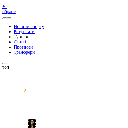
+
1
обране
Новини спорту
Результати
Турніри
Статті
Прогнози
Трансфери
топ