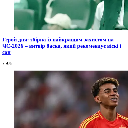
Герой дня: збірна із найкращим захистом на
ЧС-2026 – витвір баска, який рекомендує віскі і
сон
7 978