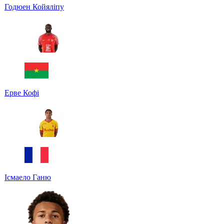
Годюен Койяліпу
Ерве Кофі
Ісмаело Ганю