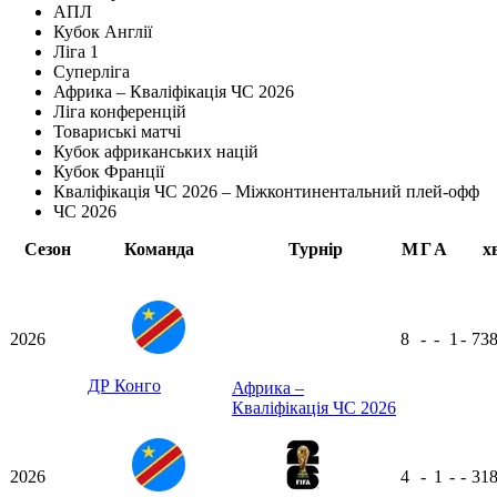
АПЛ
Кубок Англії
Ліга 1
Суперліга
Африка – Кваліфікація ЧС 2026
Ліга конференцій
Товариські матчі
Кубок африканських націй
Кубок Франції
Кваліфікація ЧС 2026 – Міжконтинентальний плей-офф
ЧС 2026
Сезон
Команда
Турнір
М
Г
А
х
2026
8
-
-
1
-
73
ДР Конго
Африка –
Кваліфікація ЧС 2026
2026
4
-
1
-
-
31