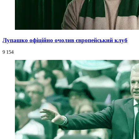
Лупашко офіційно очолив європейський клуб
9 154