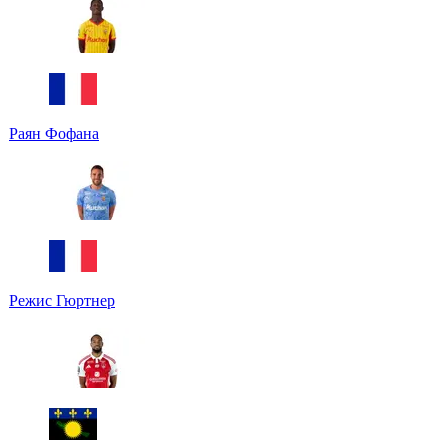
Раян Фофана
Режис Гюртнер