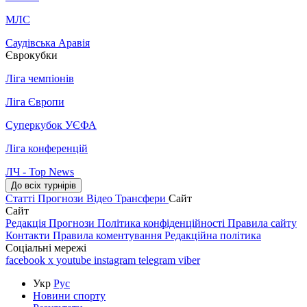
МЛС
Саудівська Аравія
Єврокубки
Ліга чемпіонів
Ліга Європи
Суперкубок УЄФА
Ліга конференцій
ЛЧ - Top News
До всіх турнірів
Статті
Прогнози
Відео
Трансфери
Сайт
Сайт
Редакція
Прогнози
Політика конфіденційності
Правила сайту
Контакти
Правила коментування
Редакційна політика
Соціальні мережі
facebook
x
youtube
instagram
telegram
viber
Укр
Рус
Новини спорту