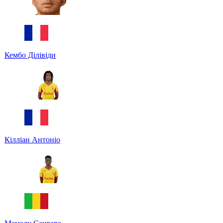
Кембо Ділівіди
Кілліан Антоніо