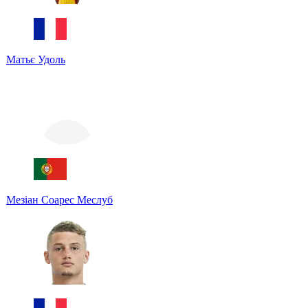
Матьє Удоль
Мезіан Соарес Меслуб