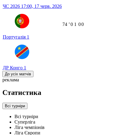
ЧС 2026
17:00,
17 черв. 2026
74
ʼ
0
1
0
0
Португалія
1
ДР Конго
1
До усіх матчів
реклама
Статистика
Всі турніри
Всі турніри
Суперліга
Ліга чемпіонів
Ліга Європи