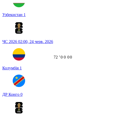
Узбекистан
1
ЧС 2026
02:00,
24 черв. 2026
72
ʼ
0
0
0
0
Колумбія
1
ДР Конго
0