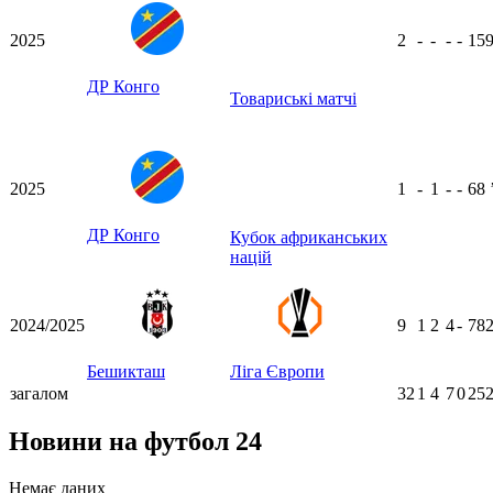
2025
2
-
-
-
-
15
ДР Конго
Товариські матчі
2025
1
-
1
-
-
68
ДР Конго
Кубок африканських
націй
2024/2025
9
1
2
4
-
78
Бешикташ
Ліга Європи
загалом
32
1
4
7
0
252
Новини на футбол 24
Немає даних