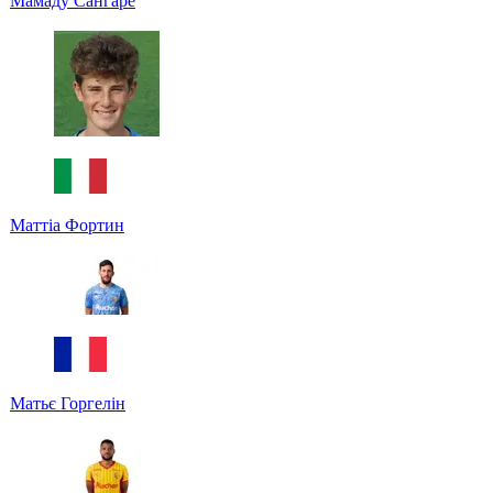
Мамаду Сангаре
Маттіа Фортин
Матьє Горгелін