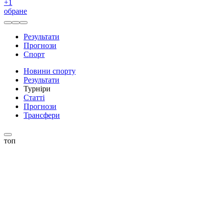
+
1
обране
Результати
Прогнози
Спорт
Новини спорту
Результати
Турніри
Статті
Прогнози
Трансфери
топ