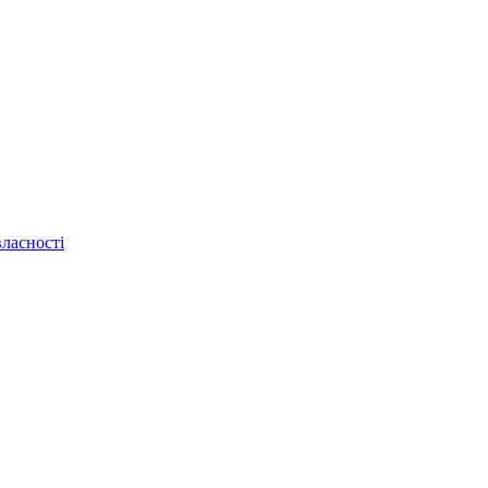
ласності