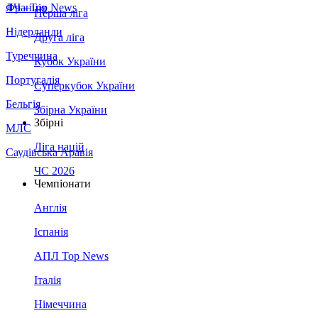
Франція
ЛЧ - Top News
Перша ліга
Нідерланди
Друга ліга
Туреччина
Кубок України
Португалія
Суперкубок України
Бельгія
Збірна України
Збірні
МЛС
Ліга націй
Саудівська Аравія
ЧС 2026
Чемпіонати
Англія
Іспанія
АПЛ Top News
Італія
Німеччина