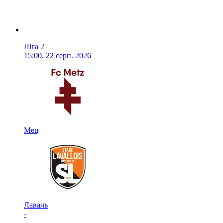
Ліга 2
15:00, 22 серп. 2026
Мец
Лаваль
-
-