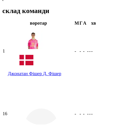
склад команди
воротар
М
Г
А
хв
1
-
-
-
-
-
-
Джонатан Фішер
Д. Фішер
16
-
-
-
-
-
-