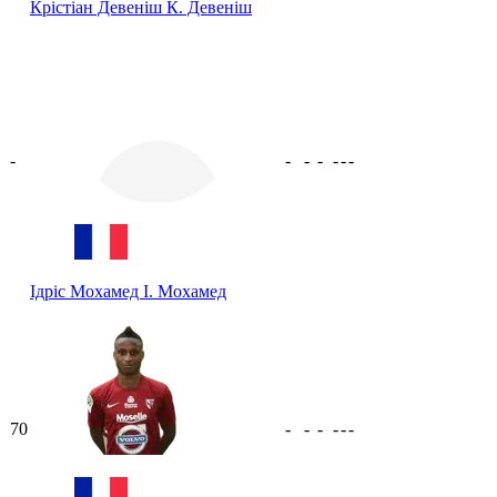
Крістіан Девеніш
К. Девеніш
-
-
-
-
-
-
-
Ідріс Мохамед
І. Мохамед
70
-
-
-
-
-
-