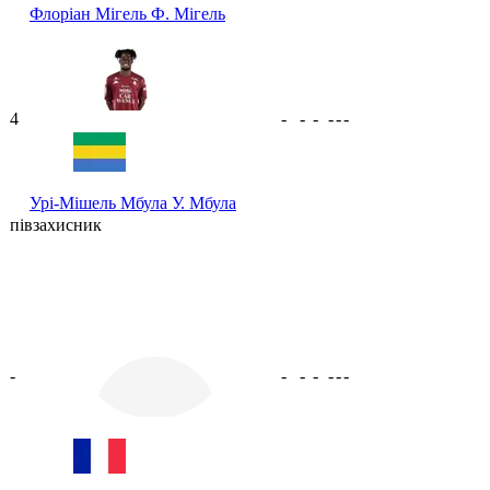
Флоріан Мігель
Ф. Мігель
4
-
-
-
-
-
-
Урі-Мішель Мбула
У. Мбула
півзахисник
-
-
-
-
-
-
-