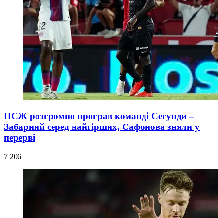
ПСЖ розгромно програв команді Сегунди –
Забарний серед найгірших, Сафонова зняли у
перерві
7 206