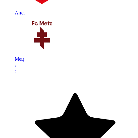
Ансі
Мец
-
-