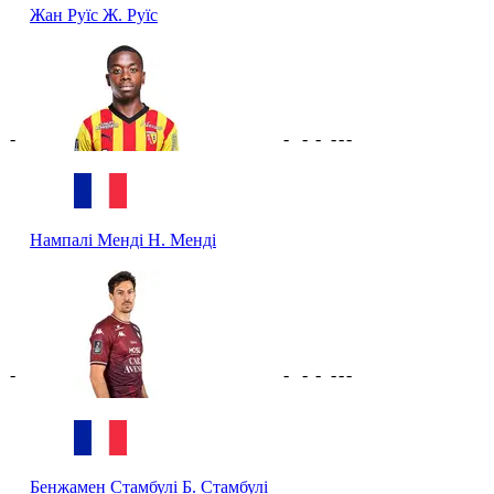
Жан Руїс
Ж. Руїс
-
-
-
-
-
-
-
Нампалі Менді
Н. Менді
-
-
-
-
-
-
-
Бенжамен Стамбулі
Б. Стамбулі