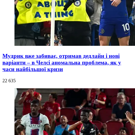
Мудрик вже забиває, отримав дедлайн і нові
варіанти – в Челсі аномальна проблема, як у
часи найбільшої кризи
22 635