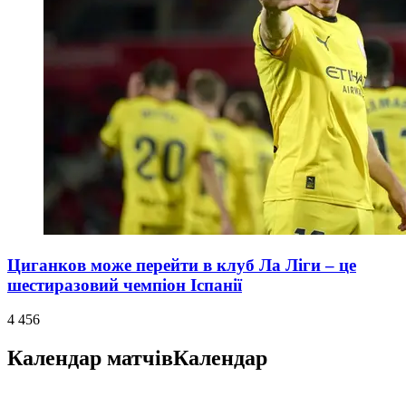
Циганков може перейти в клуб Ла Ліги – це
шестиразовий чемпіон Іспанії
4 456
Календар матчів
Календар