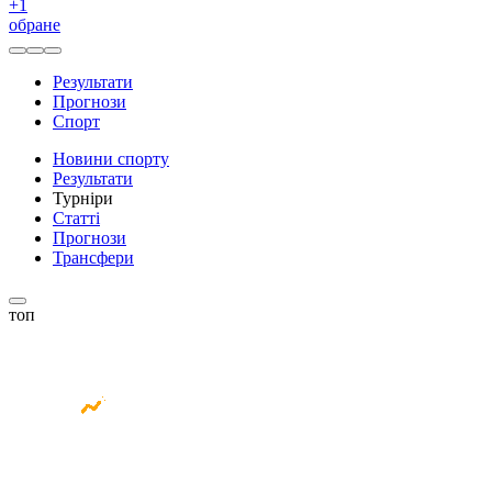
+
1
обране
Результати
Прогнози
Спорт
Новини спорту
Результати
Турніри
Статті
Прогнози
Трансфери
топ