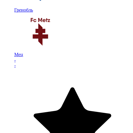
Гренобль
Мец
-
-