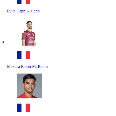
Буна Сарр
Б. Сарр
2
-
-
-
-
-
-
Максім Колін
М. Колін
-
-
-
-
-
-
-