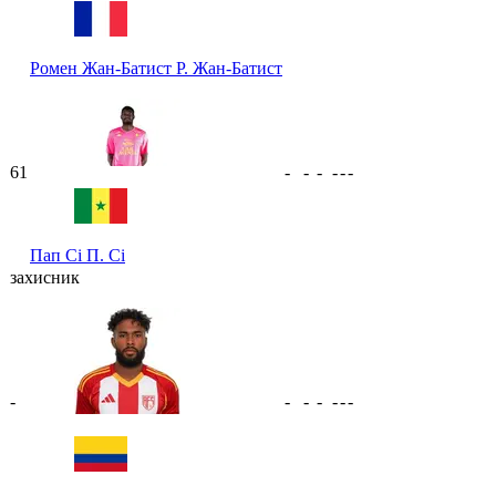
Ромен Жан-Батист
Р. Жан-Батист
61
-
-
-
-
-
-
Пап Сі
П. Сі
захисник
-
-
-
-
-
-
-