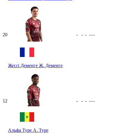
20
-
-
-
-
-
-
Жессі Деменге
Ж. Деменге
12
-
-
-
-
-
-
Альфа Туре
А. Туре