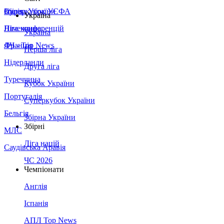
Збірна України
Італія
Суперкубок УЄФА
Україна
Німеччина
Ліга конференцій
Україна
Франція
ЛЧ - Top News
Перша ліга
Нідерланди
Друга ліга
Туреччина
Кубок України
Португалія
Суперкубок України
Бельгія
Збірна України
Збірні
МЛС
Ліга націй
Саудівська Аравія
ЧС 2026
Чемпіонати
Англія
Іспанія
АПЛ Top News