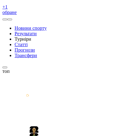
+
1
обране
Новини спорту
Результати
Турніри
Статті
Прогнози
Трансфери
топ