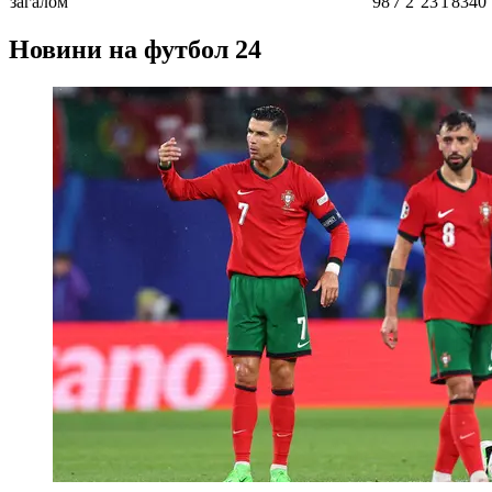
загалом
98
7
2
23
1
8340ʼ
Новини на футбол 24