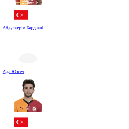
Абдулкерім Бардакчі
Ада Юзгеч