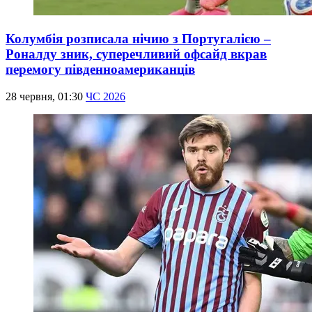
Колумбія розписала нічию з Португалією –
Роналду зник, суперечливий офсайд вкрав
перемогу південноамериканців
28 червня, 01:30
ЧС 2026