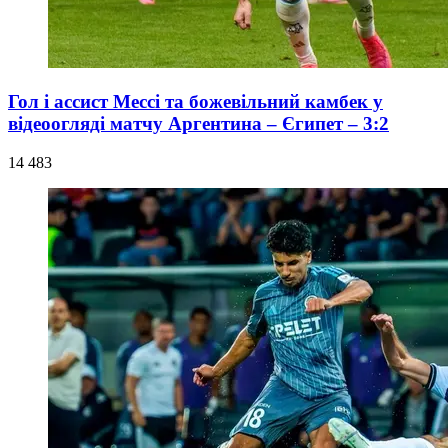
Гол і ассист Мессі та божевільний камбек у
відеоогляді матчу Аргентина – Єгипет – 3:2
14 483