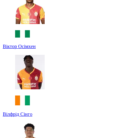
Віктор Осімхен
Вілфрід Сінго