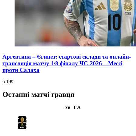
Аргентина – Єгипет: стартові склади та онлайн-
трансляція матчу 1/8 фіналу ЧС-2026 – Мессі
проти Салаха
5 199
Останні матчі гравця
хв
Г
А