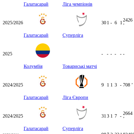
Галатасарай
Ліга чемпіонів
2426
2025/2026
30
1
-
6
1
ʼ
Галатасарай
Суперліга
2025
-
-
-
-
-
-
Колумбія
Товариські матчі
2024/2025
9
1
1
3
-
708
ʼ
Галатасарай
Ліга Європи
2664
2024/2025
31
3
1
7
-
ʼ
Галатасарай
Суперліга