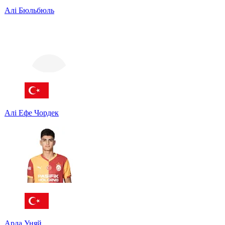
Алі Бюльбюль
Алі Ефе Чордек
Арда Уняй