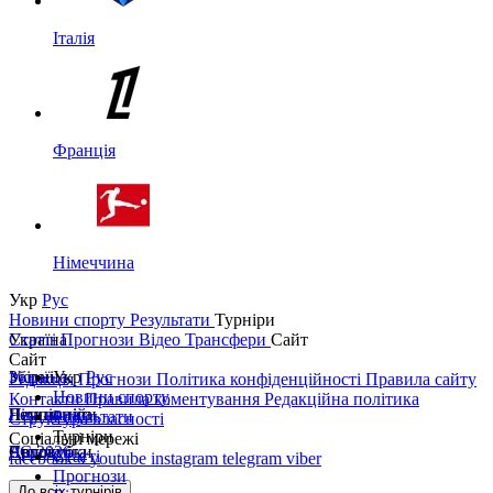
Італія
Франція
Німеччина
Укр
Рус
Новини спорту
Результати
Турніри
Україна
Статті
Прогнози
Відео
Трансфери
Сайт
Сайт
Україна
Збірні
Укр
Рус
Редакція
Прогнози
Політика конфіденційності
Правила сайту
Новини спорту
Контакти
Правила коментування
Редакційна політика
Перша ліга
Ліга націй
Чемпіонати
Результати
Структура власності
Турніри
Соціальні мережі
Друга ліга
ЧС 2026
Англія
Єврокубки
Статті
facebook
x
youtube
instagram
telegram
viber
Прогнози
Кубок України
Іспанія
Ліга чемпіонів
До всіх турнірів