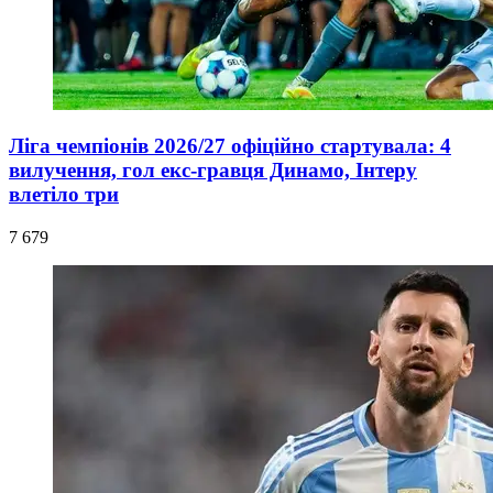
Ліга чемпіонів 2026/27 офіційно стартувала: 4
вилучення, гол екс-гравця Динамо, Інтеру
влетіло три
7 679