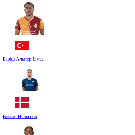
Баріш Альпер Їлмаз
Віктор Нельссон