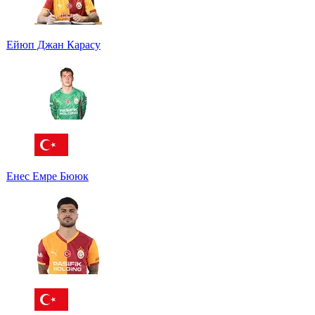
Ейюп Джан Карасу
Енес Емре Бююк