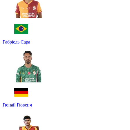
Габріель Сара
Гюнай Гювенч