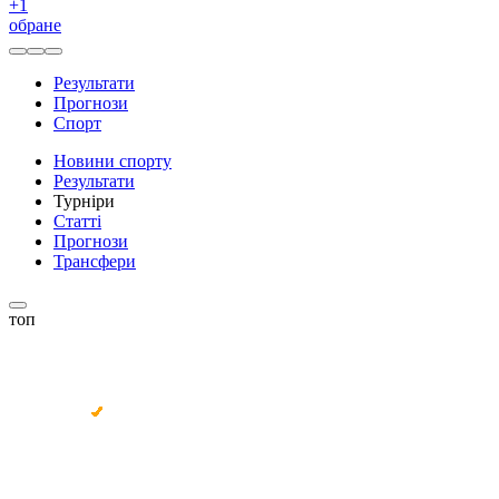
+
1
обране
Результати
Прогнози
Спорт
Новини спорту
Результати
Турніри
Статті
Прогнози
Трансфери
топ