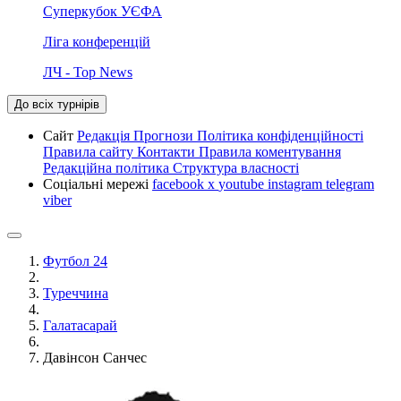
Суперкубок УЄФА
Ліга конференцій
ЛЧ - Top News
До всіх турнірів
Сайт
Редакція
Прогнози
Політика конфіденційності
Правила сайту
Контакти
Правила коментування
Редакційна політика
Структура власності
Соціальні мережі
facebook
x
youtube
instagram
telegram
viber
Футбол 24
Туреччина
Галатасарай
Давінсон Санчес