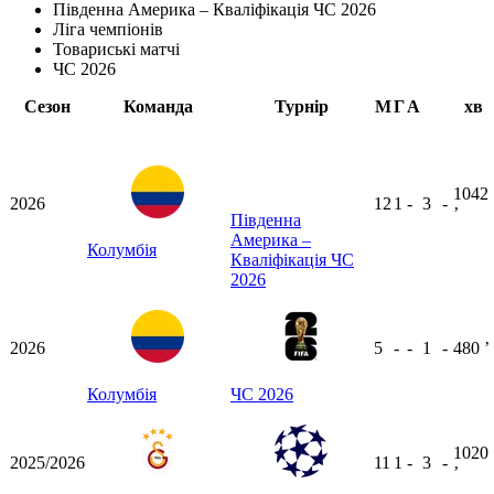
Південна Америка – Кваліфікація ЧС 2026
Ліга чемпіонів
Товариські матчі
ЧС 2026
Сезон
Команда
Турнір
М
Г
А
хв
1042
2026
12
1
-
3
-
ʼ
Південна
Америка –
Колумбія
Кваліфікація ЧС
2026
2026
5
-
-
1
-
480
ʼ
Колумбія
ЧС 2026
1020
2025/2026
11
1
-
3
-
ʼ