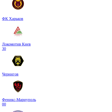
ФК Харьков
Локомотив Киев
3
0
Чернигов
Феникс-Мариуполь
0
0