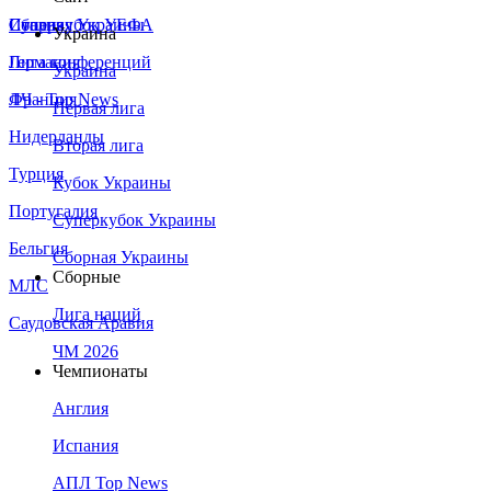
Сборная Украины
Италия
Суперкубок УЕФА
Украина
Германия
Лига конференций
Украина
Франция
ЛЧ - Top News
Первая лига
Нидерланды
Вторая лига
Турция
Кубок Украины
Португалия
Суперкубок Украины
Бельгия
Сборная Украины
Сборные
МЛС
Лига наций
Саудовская Аравия
ЧМ 2026
Чемпионаты
Англия
Испания
АПЛ Top News