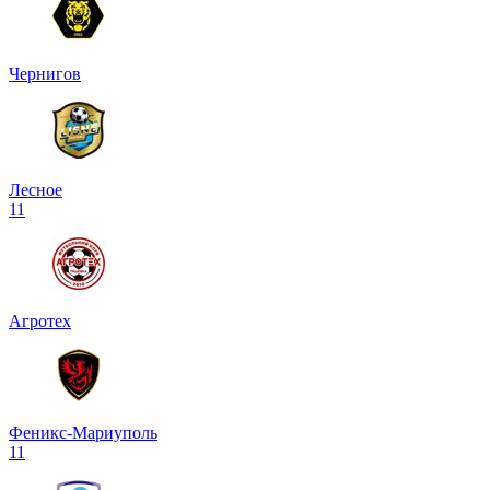
Чернигов
Лесное
1
1
Агротех
Феникс-Мариуполь
1
1