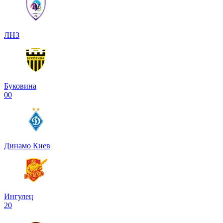
ЛНЗ
Буковина
0
0
Динамо Киев
Ингулец
2
0