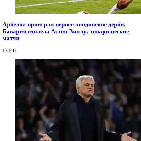
Арбелоа проиграл первое лондонское дерби,
Бавария одолела Астон Виллу: товарищеские
матчи
13 695