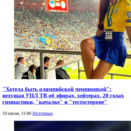
"Хотела быть олимпийской чемпионкой":
ведущая УПЛ ТВ об эфирах, хейтерах, 20 годах
гимнастики, "качалке" и "тестостероне"
10 июля, 11:00
Интервью