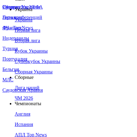
Сборная Украины
Италия
Суперкубок УЕФА
Украина
Германия
Лига конференций
Украина
Франция
ЛЧ - Top News
Первая лига
Нидерланды
Вторая лига
Турция
Кубок Украины
Португалия
Суперкубок Украины
Бельгия
Сборная Украины
Сборные
МЛС
Лига наций
Саудовская Аравия
ЧМ 2026
Чемпионаты
Англия
Испания
АПЛ Top News